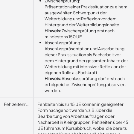
Zwischenprüfung:
Präsentation einer Praxissituation zu einem
ausgewählten Schwerpunkt der
Weiterbildung und Reflexion vor dem
Hintergrund der Weiterbildungsinhalte
Hinweis:
Zwischenprüfung erst nach
mindestens 150 UE
Abschlussprüfung:
Abschlusspräsentation und Ausarbeitung
dieser Praxissituation als Facharbeit vor
dem Hintergrund der gesamten Inhalte der
Weiterbildung mit intensiver Reflexion der
eigenen Rolle als Fachkraft
Hinweis:
Abschlussprüfung darf erst nach
erfolgreicher Zwischenprüfung absolviert
werden.
Fehlzeitenregelung
Fehlzeiten bis zu 45 UE können in geeigneter
Form nachgeholt werden, z.B. über die
Bearbeitung von Arbeitsaufträgen oder
Nacharbeit in Kleingruppen. Fehlzeiten über 45
UE führen zum Kursabbruch, wobei die bereits