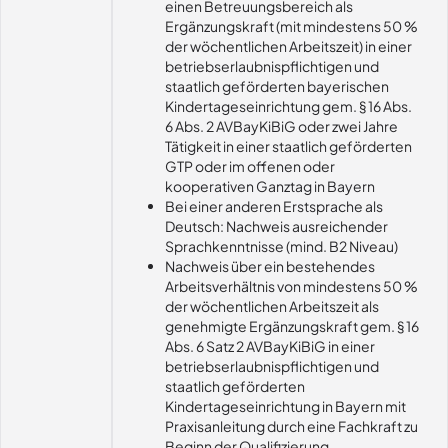
einen Betreuungsbereich als
Ergänzungskraft (mit mindestens 50 %
der wöchentlichen Arbeitszeit) in einer
betriebserlaubnispflichtigen und
staatlich geförderten bayerischen
Kindertageseinrichtung gem. § 16 Abs.
6 Abs. 2 AVBayKiBiG oder zwei Jahre
Tätigkeit in einer staatlich geförderten
GTP oder im offenen oder
kooperativen Ganztag in Bayern
Bei einer anderen Erstsprache als
Deutsch: Nachweis ausreichender
Sprachkenntnisse (mind. B2 Niveau)
Nachweis über ein bestehendes
Arbeitsverhältnis von mindestens 50 %
der wöchentlichen Arbeitszeit als
genehmigte Ergänzungskraft gem. § 16
Abs. 6 Satz 2 AVBayKiBiG in einer
betriebserlaubnispflichtigen und
staatlich geförderten
Kindertageseinrichtung in Bayern mit
Praxisanleitung durch eine Fachkraft zu
Beginn der Qualifizierung.