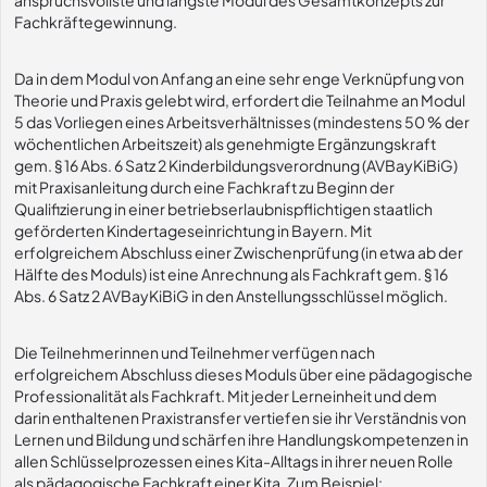
anspruchsvollste und längste Modul des Gesamtkonzepts zur
Fachkräftegewinnung.
Da in dem Modul von Anfang an eine sehr enge Verknüpfung von
Theorie und Praxis gelebt wird, erfordert die Teilnahme an Modul
5 das Vorliegen eines Arbeitsverhältnisses (mindestens 50 % der
wöchentlichen Arbeitszeit) als genehmigte Ergänzungskraft
gem. § 16 Abs. 6 Satz 2 Kinderbildungsverordnung (AVBayKiBiG)
mit Praxisanleitung durch eine Fachkraft zu Beginn der
Qualifizierung in einer betriebserlaubnispflichtigen staatlich
geförderten Kindertageseinrichtung in Bayern. Mit
erfolgreichem Abschluss einer Zwischenprüfung (in etwa ab der
Hälfte des Moduls) ist eine Anrechnung als Fachkraft gem. § 16
Abs. 6 Satz 2 AVBayKiBiG in den Anstellungsschlüssel möglich.
Die Teilnehmerinnen und Teilnehmer verfügen nach
erfolgreichem Abschluss dieses Moduls über eine pädagogische
Professionalität als Fachkraft. Mit jeder Lerneinheit und dem
darin enthaltenen Praxistransfer vertiefen sie ihr Verständnis von
Lernen und Bildung und schärfen ihre Handlungskompetenzen in
allen Schlüsselprozessen eines Kita-Alltags in ihrer neuen Rolle
als pädagogische Fachkraft einer Kita. Zum Beispiel: