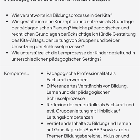
Wie verantworte ich Bildungsprozesse in der Kita?
Wie gestalte ich eine Konzeption und nutze sie als Grundlage
der pädagogischen Planung? Welche pädagogischen und
rechtlichen Grundlagen berücksichtige ich für die Gestaltung
des Kita-Alltags, der Leitung von Gruppen und bei der
Umsetzung der Schlüsselprozesse?
Wie unterstütze ich die Lernprozesse der Kinder gezielt und in
unterschiedlichen pädagogischen Settings?
Kompetenzerwerb
Pädagogische Professionalität als
Fachkraft erwerben
Differenziertes Verständnis von Bildung,
Lernen und der pädagogischen
Schlüsselprozesse
Reflexion der neuen Rolle als Fachkraft und
evtl. Gruppenleitung mit Hinblick auf
Leitungskompetenzen
Vertiefende Inhalte zu Bildung und Lernen
auf Grundlage des BayBEP sowie zu den
Themen Bildungsbereiche, Inklusion und