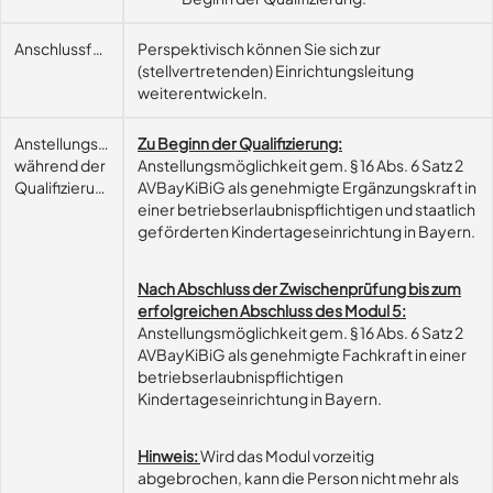
Anschlussfähigkeit
Perspektivisch können Sie sich zur
(stellvertretenden) Einrichtungsleitung
weiterentwickeln.
Anstellungsmöglichkeit
Zu Beginn der Qualifizierung:
während der
Anstellungsmöglichkeit gem. § 16 Abs. 6 Satz 2
Qualifizierung
AVBayKiBiG als genehmigte Ergänzungskraft in
einer betriebserlaubnispflichtigen und staatlich
geförderten Kindertageseinrichtung in Bayern.
Nach Abschluss der Zwischenprüfung bis zum
erfolgreichen Abschluss des Modul 5:
Anstellungsmöglichkeit gem. § 16 Abs. 6 Satz 2
AVBayKiBiG als genehmigte Fachkraft in einer
betriebserlaubnispflichtigen
Kindertageseinrichtung in Bayern.
Hinweis:
Wird das Modul vorzeitig
abgebrochen, kann die Person nicht mehr als