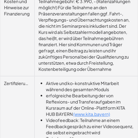
Kosten und
Teilnahmegebühr: € 3.990, - (Ratenzahlungen
Hinweise zur
möglich!) Für die Teilnahme an den
Finanzierung
Präsenzveranstaltungen fallen ggf. Fahrt-,
Verpflegungs- und Übernachtungskosten an,
die nicht im Seminarpreis inkludiert sind. Der
Kurs wird als Selbstzahlermodell angeboten,
das heißt, er wird über Teilnahmegebühren
finanziert. Hier sind Kommunen und Träger
gefragt, einen Beitrag zu leisten und ihr
zukünftiges Personal bei der Qualifizierung zu
unterstützen, etwa durch Freistellung,
Kostenbeteiligung oder Übernahme
Zertifizierungsvoraussetzung
Aktive und ko-konstruktive Mitarbeit
während des gesamten Moduls
erfolgreiche Bearbeitung der von
Reflexions- und Transferaufgaben im
Kursraum auf der Online-Plattform KITA
HUB BAYERN
(www.kita.bayern)
Videofeedback: Teilnahme an einem
Feedbackgespräch zu einer Videosequenz,
die selbst eingebracht wird