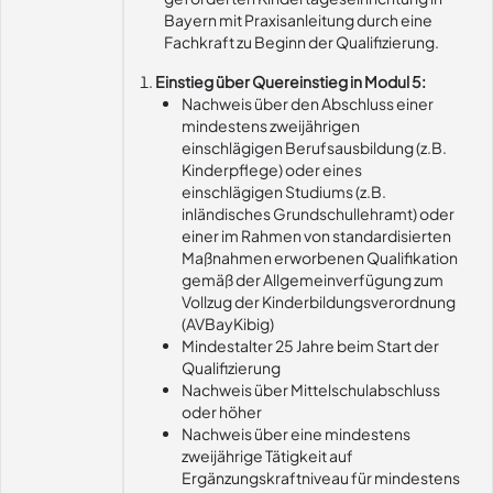
Bayern mit Praxisanleitung durch eine
Fachkraft zu Beginn der Qualifizierung.
Einstieg über Quereinstieg in Modul 5:
Nachweis über den Abschluss einer
mindestens zweijährigen
einschlägigen Berufsausbildung (z.B.
Kinderpflege) oder eines
einschlägigen Studiums (z.B.
inländisches Grundschullehramt) oder
einer im Rahmen von standardisierten
Maßnahmen erworbenen Qualifikation
gemäß der Allgemeinverfügung zum
Vollzug der Kinderbildungsverordnung
(AVBayKibig)
Mindestalter 25 Jahre beim Start der
Qualifizierung
Nachweis über Mittelschulabschluss
oder höher
Nachweis über eine mindestens
zweijährige Tätigkeit auf
Ergänzungskraftniveau für mindestens