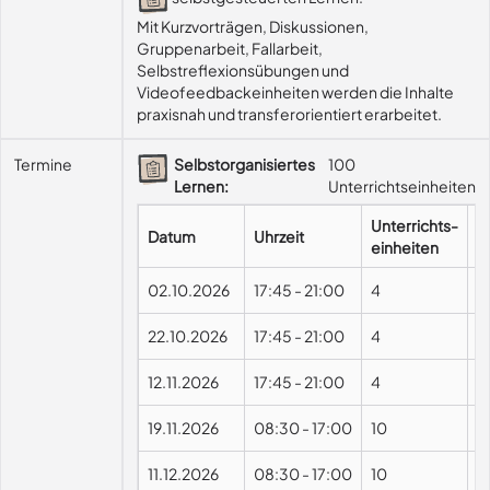
Mit Kurzvorträgen, Diskussionen, 
Gruppenarbeit, Fallarbeit, 
Selbstreflexionsübungen und 
Videofeedbackeinheiten werden die Inhalte 
praxisnah und transferorientiert erarbeitet.
Termine
Selbstorganisiertes
100
Lernen:
Unterrichtseinheiten
Unterrichts-
Datum
Uhrzeit
F
einheiten
02.10.2026
17:45
-
21:00
4
22.10.2026
17:45
-
21:00
4
12.11.2026
17:45
-
21:00
4
19.11.2026
08:30
-
17:00
10
11.12.2026
08:30
-
17:00
10