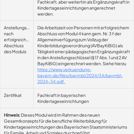
Fachkraft, aber weiterhin als Ergänzungskraft in
Kindertageseinrichtungen angerechnet
werden.
Anstellungsmöglichkeit
Die Arbeitszeit von Personen mit erfolgreichem
nach
Abschluss von Modul 4 kann gem. Nr. 3 f der
erfolgreichem
Allgemeinverfügung zum Vollzug der
Abschluss
Kinderbildungsverordnung (AVBayKiBiG) als
des Moduls
Tätigkeit einer pädagogischen Ergänzungskraft
in den Anstellungsschlüssel (§ 17 Abs. 1 und 2 AV
BayKiBiG) eingerechnet werden. Siehe hierzu
https://www.verkuendung-
bayern.de/files/baymbl/2024/34/baymbl-
2024-34.pdf.
Zertifikat
Fachkraft in bayerischen
Kindertageseinrichtungen
Hinweis:
Dieses Modul wird im Rahmen des neuen
Gesamtkonzepts für die berufliche Weiterbildung für
Kindertageseinrichtungen des Bayerischen Staatsministeriums
für Familie, Arbeit und Soziales durchgeführt.