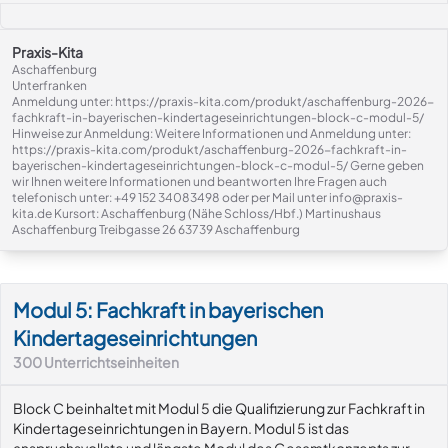
Praxis-Kita
Aschaffenburg
Unterfranken
Anmeldung unter: https://praxis-kita.com/produkt/aschaffenburg-2026-
fachkraft-in-bayerischen-kindertageseinrichtungen-block-c-modul-5/
Hinweise zur Anmeldung: Weitere Informationen und Anmeldung unter:
https://praxis-kita.com/produkt/aschaffenburg-2026-fachkraft-in-
bayerischen-kindertageseinrichtungen-block-c-modul-5/ Gerne geben
wir Ihnen weitere Informationen und beantworten Ihre Fragen auch
telefonisch unter: +49 152 34083498 oder per Mail unter info@praxis-
kita.de Kursort: Aschaffenburg (Nähe Schloss/Hbf.) Martinushaus
Aschaffenburg Treibgasse 26 63739 Aschaffenburg
Modul-Details
Modul 5: Fachkraft in bayerischen
Kindertageseinrichtungen
300
Unterrichtseinheiten
Block C beinhaltet mit Modul 5 die Qualifizierung zur Fachkraft in
Kindertageseinrichtungen in Bayern. Modul 5 ist das