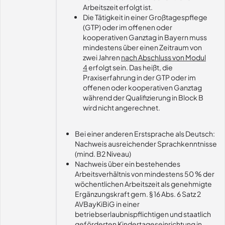
Arbeitszeit erfolgt ist.
Die Tätigkeit in einer Großtagespflege
(GTP) oder im offenen oder
kooperativen Ganztag in Bayern muss
mindestens über einen Zeitraum von
zwei Jahren
nach Abschluss von Modul
4
erfolgt sein. Das heißt, die
Praxiserfahrung in der GTP oder im
offenen oder kooperativen Ganztag
während der Qualifizierung in Block B
wird nicht angerechnet.
Bei einer anderen Erstsprache als Deutsch:
Nachweis ausreichender Sprachkenntnisse
(mind. B2 Niveau)
Nachweis über ein bestehendes
Arbeitsverhältnis von mindestens 50 % der
wöchentlichen Arbeitszeit als genehmigte
Ergänzungskraft gem. § 16 Abs. 6 Satz 2
AVBayKiBiG in einer
betriebserlaubnispflichtigen und staatlich
geförderten Kindertageseinrichtung in