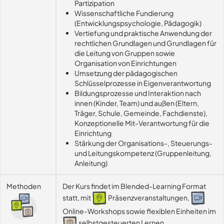
Partizipation
Wissenschaftliche Fundierung
(Entwicklungspsychologie, Pädagogik)
Vertiefung und praktische Anwendung der
rechtlichen Grundlagen und Grundlagen für
die Leitung von Gruppen sowie
Organisation von Einrichtungen
Umsetzung der pädagogischen
Schlüsselprozesse in Eigenverantwortung
Bildungsprozesse und Interaktion nach
innen (Kinder, Team) und außen (Eltern,
Träger, Schule, Gemeinde, Fachdienste),
Konzeptionelle Mit-Verantwortung für die
Einrichtung
Stärkung der Organisations-, Steuerungs-
und Leitungskompetenz (Gruppenleitung,
Anleitung)
Methoden
Der Kurs findet im Blended-Learning Format
statt, mit
Präsenzveranstaltungen,
Online-Workshops sowie flexiblen Einheiten im
selbstgesteuerten Lernen.