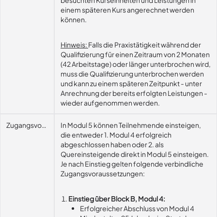
besuchten Kurseinheiten und Leistungen in
einem späteren Kurs angerechnet werden
können.
Hinweis:
Falls die Praxistätigkeit während der
Qualifizierung für einen Zeitraum von 2 Monaten
(42 Arbeitstage) oder länger unterbrochen wird,
muss die Qualifizierung unterbrochen werden
und kann zu einem späteren Zeitpunkt - unter
Anrechnung der bereits erfolgten Leistungen -
wieder aufgenommen werden.
Zugangsvoraussetzungen
In Modul 5 können Teilnehmende einsteigen,
die entweder 1. Modul 4 erfolgreich
abgeschlossen haben oder 2. als
Quereinsteigende direkt in Modul 5 einsteigen.
Je nach Einstieg gelten folgende verbindliche
Zugangsvoraussetzungen:
Einstieg über Block B, Modul 4:
Erfolgreicher Abschluss von Modul 4