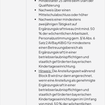
Mindestalter 25 Jahre beim Start der
Qualifizierung
Nachweis über einen
Mittelschulabschluss oder höher
Nachweis einer mindestens
zweijährigen Tätigkeit auf
Ergänzungskraftniveau (mit mind. 50
% der wöchentlichen Arbeitszeit,
Personalzustimmung gem. § 16 Abs. 6
Satz 2 AVBayKiBiG für mindestens
einen Betreuungsbereich als
Ergänzungskraft) in einer
betriebserlaubnispflichtigen und
staatlich geförderten bayerischen
Kindertageseinrichtung.
Hinweis:
Die Anstellungszeit während
Block B wird nur dann angerechnet,
wenn eine Anstellung als genehmigte
Ergänzungskraft in einer
betriebserlaubnispflichtigen und
staatlich geförderten bayerischen
Kindertageseinrichtungen im Umfang
von mind. 50 % der wöchentlichen