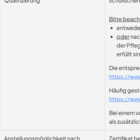
Qualifizierung
schulischen
Bitte beach
entweder
oder
nach
der Pfleg
erfüllt si
Die entspre
https://w
Häufig geste
https://ww
Bei einem v
als zusätzli
Anstellungsmöglichkeit nach
Zertifikat b