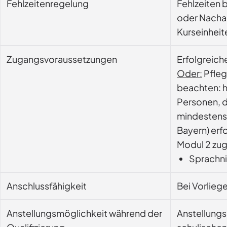
Fehlzeitenregelung
Fehlzeiten 
oder Nachar
Kurseinheit
Zugangsvoraussetzungen
Erfolgreich
Oder:
Pfleg
beachten: h
Personen, d
mindestens 
Bayern) erf
Modul 2 zuge
Sprachni
Anschlussfähigkeit
Anstellungsmöglichkeit während der
Anstellungs