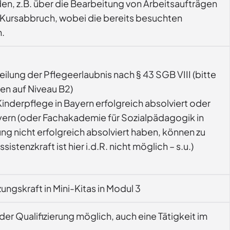
en, z.B. über die Bearbeitung von Arbeitsaufträgen
m Kursabbruch, wobei die bereits besuchten
n.
ilung der Pflegeerlaubnis nach § 43 SGB VIII (bitte
en auf Niveau B2)
nderpflege in Bayern erfolgreich absolviert oder
ayern (oder Fachakademie für Sozialpädagogik in
g nicht erfolgreich absolviert haben, können zu
tenzkraft ist hier i.d.R. nicht möglich – s.u.)
Bei Vorliegen der Voraussetzungen Weiterqualifizierung zur Ergänzungskraft in Mini-Kitas in Modul 3
er Qualifizierung möglich, auch eine Tätigkeit im