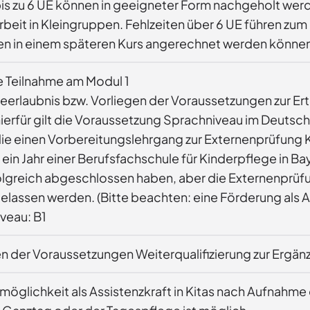
bis zu 6 UE können in geeigneter Form nachgeholt werd
beit in Kleingruppen. Fehlzeiten über 6 UE führen zu
en in einem späteren Kurs angerechnet werden könne
e Teilnahme am Modul 1
eerlaubnis bzw. Vorliegen der Voraussetzungen zur Erte
ierfür gilt die Voraussetzung Sprachniveau im Deutsch
ie einen Vorbereitungslehrgang zur Externenprüfung Ki
ein Jahr einer Berufsfachschule für Kinderpflege in B
olgreich abgeschlossen haben, aber die Externenprüfun
lassen werden. (Bitte beachten: eine Förderung als Assis
veau: B1
möglichkeit als Assistenzkraft in Kitas nach Aufnahme d