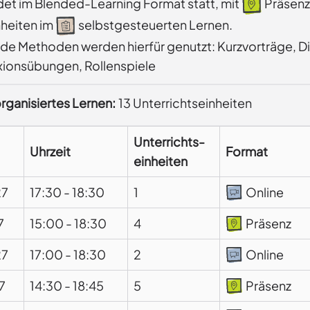
ndet im Blended-Learning Format statt, mit
Präsenz
nheiten im
selbstgesteuerten Lernen.
e Methoden werden hierfür genutzt: Kurzvorträge, Dis
xionsübungen, Rollenspiele
rganisiertes Lernen:
13 Unterrichtseinheiten
Unterrichts-
Uhrzeit
Format
einheiten
27
17:30
-
18:30
1
Online
7
15:00
-
18:30
4
Präsenz
27
17:00
-
18:30
2
Online
7
14:30
-
18:45
5
Präsenz