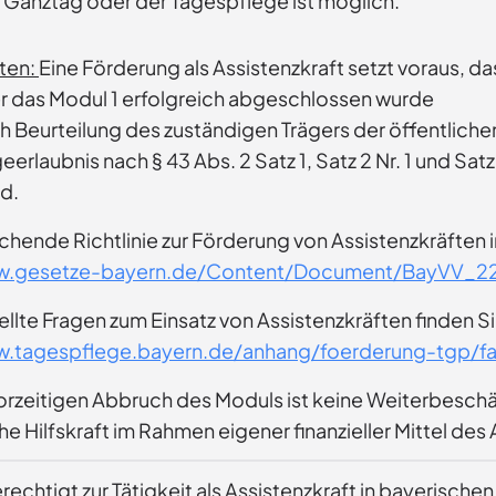
 Ganztag oder der Tagespflege ist möglich.
ten:
Eine Förderung als Assistenzkraft setzt voraus, da
 das Modul 1 erfolgreich abgeschlossen wurde
 Beurteilung des zuständigen Trägers der öffentlichen
eerlaubnis nach § 43 Abs. 2 Satz 1, Satz 2 Nr. 1 und S
nd.
chende Richtlinie zur Förderung von Assistenzkräften i
ww.gesetze-bayern.de/Content/Document/BayVV_22
llte Fragen zum Einsatz von Assistenzkräften finden Si
w.tagespflege.bayern.de/anhang/foerderung-tgp/f
orzeitigen Abbruch des Moduls ist keine Weiterbeschäft
che Hilfskraft im Rahmen eigener finanzieller Mittel des
erechtigt zur Tätigkeit als Assistenzkraft in bayerisch