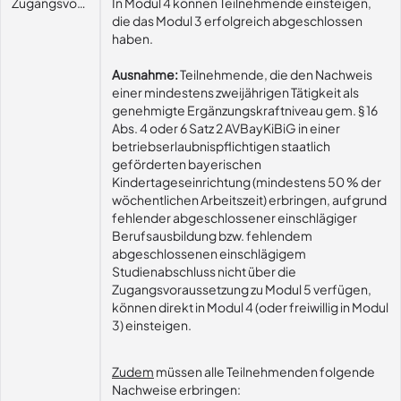
Zugangsvoraussetzungen
In Modul 4 können Teilnehmende einsteigen,
die das Modul 3 erfolgreich abgeschlossen
haben.
Ausnahme:
Teilnehmende, die den Nachweis
einer mindestens zweijährigen Tätigkeit als
genehmigte Ergänzungskraftniveau gem. § 16
Abs. 4 oder 6 Satz 2 AVBayKiBiG in einer
betriebserlaubnispflichtigen staatlich
geförderten bayerischen
Kindertageseinrichtung (mindestens 50 % der
wöchentlichen Arbeitszeit) erbringen, aufgrund
fehlender abgeschlossener einschlägiger
Berufsausbildung bzw. fehlendem
abgeschlossenen einschlägigem
Studienabschluss nicht über die
Zugangsvoraussetzung zu Modul 5 verfügen,
können direkt in Modul 4 (oder freiwillig in Modul
3) einsteigen.
Zudem
müssen alle Teilnehmenden folgende
Nachweise erbringen: