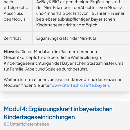
nach
AVBayKiBiG als genehmigte Ergänzungskraft in
erfolgreichem
der Mini-Kita oder – bei Abschluss von Modul 3
Abschluss
und 4 innerhalb der Frist von 1,5 Jahren – in einer
des Moduls
betriebserlaubnispflichtigen bayerischen
Kindertageseinrichtung möglich.
Zertifikat
Ergänzungskraft in der Mini-Kita
Hinweis:
Dieses Modul wird im Rahmen des neuen
Gesamtkonzepts für die berufliche Weiterbildung für
Kindertageseinrichtungen des Bayerischen Staatsministeriums
für Familie, Arbeit und Soziales durchgeführt.
Weitere Informationen zum Gesamtkonzept und den einzelnen
Modulen finden Sie unter
www.kita-fachkraefte.bayern
.
Modul 4: Ergänzungskraft in bayerischen
Kindertageseinrichtungen
80
Unterrichtseinheiten