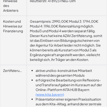
Hinweise
Reuttierstr. 41 89231 Neu-Ulm
des
Anbieters
Kosten und
Gesamtpreis: 2990,00€ Modul 3: 1794,00€
Hinweise zur
Modul 4: 1196,00€ Ratenzahlung möglich.
Finanzierung
Modul3 und Modul 4 werden separat fällig.
Dieser Kurs hat keine AZAV Zertifizierung, somit
ist das Einlösen von Bildungsgutscheinen von
der Agentur für Arbeit leider nicht möglich. Sie
können bereits ab Kursstart von Modul 3 als
Ergänzungskraft angestellt werden, vielleicht
beteiligt sich, ihr Träger an den Kosten.
Zertifizierungsvoraussetzung
aktive und ko-konstruktive Mitarbeit
während des gesamten Moduls
erfolgreiche Bearbeitung von Reflexions-
und Transferaufgaben im Kursraum auf der
Online-Plattform KITA HUB Bayern
(www.kita.bayern)
Präsentation einer eigenen Praxissituation
aus dem Kita-Alltag, anhand derer zentrale