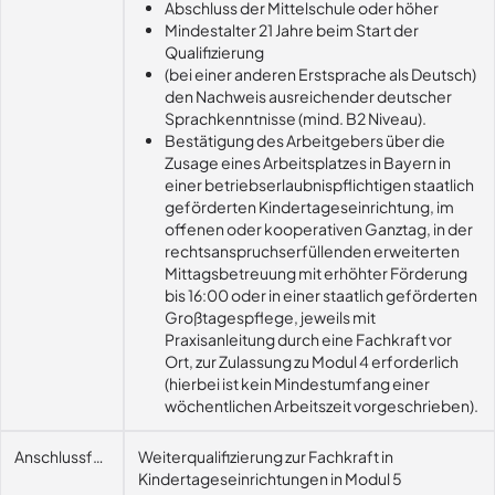
Abschluss der Mittelschule oder höher
Mindestalter 21 Jahre beim Start der
Qualifizierung
(bei einer anderen Erstsprache als Deutsch)
den Nachweis ausreichender deutscher
Sprachkenntnisse (mind. B2 Niveau).
Bestätigung des Arbeitgebers über die
Zusage eines Arbeitsplatzes in Bayern in
einer betriebserlaubnispflichtigen staatlich
geförderten Kindertageseinrichtung, im
offenen oder kooperativen Ganztag, in der
rechtsanspruchserfüllenden erweiterten
Mittagsbetreuung mit erhöhter Förderung
bis 16:00 oder in einer staatlich geförderten
Großtagespflege, jeweils mit
Praxisanleitung durch eine Fachkraft vor
Ort, zur Zulassung zu Modul 4 erforderlich
(hierbei ist kein Mindestumfang einer
wöchentlichen Arbeitszeit vorgeschrieben).
Anschlussfähigkeit
Weiterqualifizierung zur Fachkraft in
Kindertageseinrichtungen in Modul 5