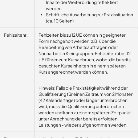
Inhalte der Weiterbildung reflektiert
werden
Schriftliche Ausarbeitung zur Praxissituation
(ca. 10 Seiten)
Fehlzeitenregelung
Fehlzeiten bis zu 12 UE können in geeigneter
Form nachgeholt werden, z.B. über die
Bearbeitung von Arbeitsaufträgen oder
Nacharbeit in Kleingruppen. Fehlzeiten über 12
UE führen zum Kursabbruch, wobei die bereits
besuchten Kurseinheiten in einem späteren
Kurs angerechnet werden können.
Hinweis:
Falls die Praxistätigkeit während der
Qualifizierung für einen Zeitraum von 2 Monaten
(42 Kalendertage) oder länger unterbrochen
wird, muss die Qualifizierung unterbrochen
werden und kann zu einem späteren Zeitpunkt -
unter Anrechnung der bereits erfolgten
Leistungen - wieder aufgenommen werden.