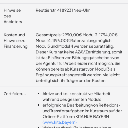
Hinweise
Reuttierstr. 41 89231 Neu-Ulm
des
Anbieters
Kosten und
Gesamtpreis: 2990,00€ Modul 3: 1794,00€
Hinweise zur
Modul 4: 1196,00€ Ratenzahlung möglich.
Finanzierung
Modul3 und Modul 4 werden separat fällig.
Dieser Kurs hat keine AZAV Zertifizierung, somit
ist das Einlösen von Bildungsgutscheinen von
der Agentur für Arbeit leider nicht möglich. Sie
können bereits ab Kursstart von Modul 3 als
Ergänzungskraft angestellt werden, vielleicht
beteiligt sich, ihr Träger an den Kosten.
Zertifizierungsvoraussetzung
Aktive und ko-konstruktive Mitarbeit
während des gesamten Moduls
erfolgreiche Bearbeitung von Reflexions-
und Transferaufgaben im Kursraum auf der
Online-Plattform KITA HUB BAYERN
(www.kita.bayern)
Videofeedback: Teilnahme an einem