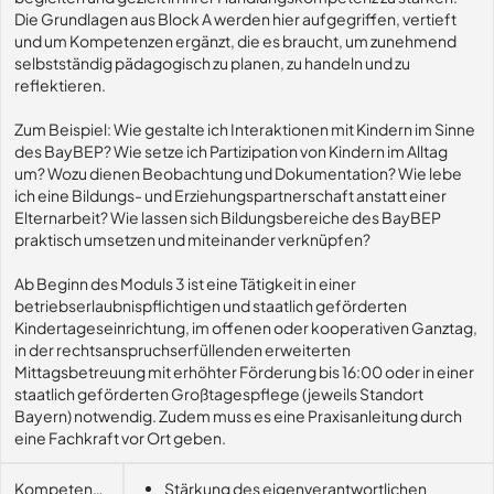
Die Grundlagen aus Block A werden hier aufgegriffen, vertieft
und um Kompetenzen ergänzt, die es braucht, um zunehmend
selbstständig pädagogisch zu planen, zu handeln und zu
reflektieren.
Zum Beispiel: Wie gestalte ich Interaktionen mit Kindern im Sinne
des BayBEP? Wie setze ich Partizipation von Kindern im Alltag
um? Wozu dienen Beobachtung und Dokumentation? Wie lebe
ich eine Bildungs- und Erziehungspartnerschaft anstatt einer
Elternarbeit? Wie lassen sich Bildungsbereiche des BayBEP
praktisch umsetzen und miteinander verknüpfen?
Ab Beginn des Moduls 3 ist eine Tätigkeit in einer
betriebserlaubnispflichtigen und staatlich geförderten
Kindertageseinrichtung, im offenen oder kooperativen Ganztag,
in der rechtsanspruchserfüllenden erweiterten
Mittagsbetreuung mit erhöhter Förderung bis 16:00 oder in einer
staatlich geförderten Großtagespflege (jeweils Standort
Bayern) notwendig. Zudem muss es eine Praxisanleitung durch
eine Fachkraft vor Ort geben.
Kompetenzerwerb
Stärkung des eigenverantwortlichen