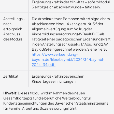
Ergänzungskraft in der Mini-Kita – sofern Modul
3 erfolgreich absolviert wurde – tätig sein.
Anstellungsmöglichkeit
Die Arbeitszeit von Personen mit erfolgreichem
nach
Abschluss von Modul 4 kann gem. Nr. 3 f der
erfolgreichem
Allgemeinverfügung zum Vollzug der
Abschluss
Kinderbildungsverordnung (AVBayKiBiG) als
des Moduls
Tätigkeit einer pädagogischen Ergänzungskraft
in den Anstellungsschlüssel (§ 17 Abs. 1 und 2 AV
BayKiBiG) eingerechnet werden. Siehe hierzu
https://www.verkuendung-
bayern.de/files/baymbl/2024/34/baymbl-
2024-34.pdf.
Zertifikat
Ergänzungskraft in bayerischen
Kindertageseinrichtungen
Hinweis:
Dieses Modul wird im Rahmen des neuen
Gesamtkonzepts für die berufliche Weiterbildung für
Kindertageseinrichtungen des Bayerischen Staatsministeriums
für Familie, Arbeit und Soziales durchgeführt.