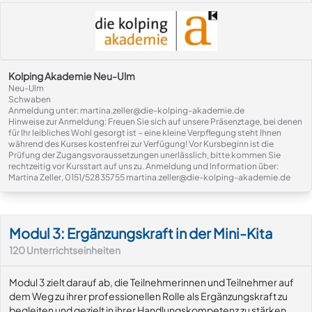
Kolping Akademie Neu-Ulm
Neu-Ulm
Schwaben
Anmeldung unter: martina.zeller@die-kolping-akademie.de
Hinweise zur Anmeldung: Freuen Sie sich auf unsere Präsenztage, bei denen
für Ihr leibliches Wohl gesorgt ist – eine kleine Verpflegung steht Ihnen
während des Kurses kostenfrei zur Verfügung! Vor Kursbeginn ist die
Prüfung der Zugangsvoraussetzungen unerlässlich, bitte kommen Sie
rechtzeitig vor Kursstart auf uns zu. Anmeldung und Information über:
Martina Zeller, 0151/52835755 martina.zeller@die-kolping-akademie.de
Modul-Details
Modul 3: Ergänzungskraft in der Mini-Kita
120
Unterrichtseinheiten
Modul 3 zielt darauf ab, die Teilnehmerinnen und Teilnehmer auf
dem Weg zu ihrer professionellen Rolle als Ergänzungskraft zu
begleiten und gezielt in ihrer Handlungskompetenz zu stärken.