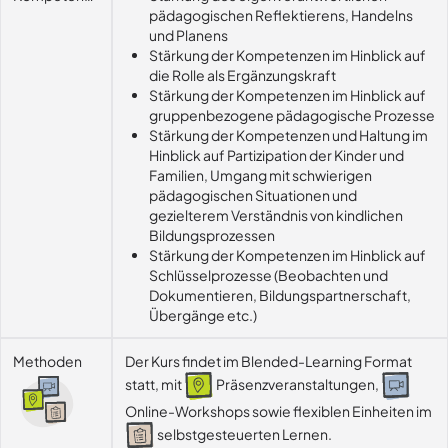
pädagogischen Reflektierens, Handelns
und Planens
Stärkung der Kompetenzen im Hinblick auf
die Rolle als Ergänzungskraft
Stärkung der Kompetenzen im Hinblick auf
gruppenbezogene pädagogische Prozesse
Stärkung der Kompetenzen und Haltung im
Hinblick auf Partizipation der Kinder und
Familien, Umgang mit schwierigen
pädagogischen Situationen und
gezielterem Verständnis von kindlichen
Bildungsprozessen
Stärkung der Kompetenzen im Hinblick auf
Schlüsselprozesse (Beobachten und
Dokumentieren, Bildungspartnerschaft,
Übergänge etc.)
Methoden
Der Kurs findet im Blended-Learning Format
statt, mit
Präsenzveranstaltungen,
Online-Workshops sowie flexiblen Einheiten im
selbstgesteuerten Lernen.