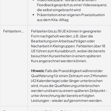
Feedbackgespräch zu einer Videosequenz,
die selbst eingebracht wird
Präsentation einer eigenen Praxissituation
aus dem Kita-Alltag
Fehlzeitenregelung
Fehlzeiten bis zu 18 UE können in geeigneter
Form nachgeholt werden, z.B. über die
Bearbeitung von Arbeitsaufträgen oder
Nacharbeit in Kleingruppen. Fehlzeiten über 18
UE führen zum Kursabbruch, wobei die bereits
besuchten Kurseinheiten in einem späteren
Kurs angerechnet werden können.
Hinweis:
Falls die Praxistätigkeit während der
Qualifizierung für einen Zeitraum von 2 Monaten
(42 Kalendertage) oder länger unterbrochen
wird, muss die Qualifizierung unterbrochen
werden und kann zu einem späteren Zeitpunkt -
unter Anrechnung der bereits erfolgten
Leistungen - wieder aufgenommen werden.