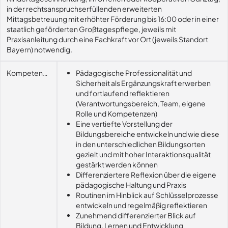
in der rechtsanspruchserfüllenden erweiterten
Mittagsbetreuung mit erhöhter Förderung bis 16:00 oder in einer
staatlich geförderten Großtagespflege, jeweils mit
Praxisanleitung durch eine Fachkraft vor Ort (jeweils Standort
Bayern) notwendig.
Kompetenzerwerb
Pädagogische Professionalität und
Sicherheit als Ergänzungskraft erwerben
und fortlaufend reflektieren
(Verantwortungsbereich, Team, eigene
Rolle und Kompetenzen)
Eine vertiefte Vorstellung der
Bildungsbereiche entwickeln und wie diese
in den unterschiedlichen Bildungsorten
gezielt und mit hoher Interaktionsqualität
gestärkt werden können
Differenziertere Reflexion über die eigene
pädagogische Haltung und Praxis
Routinen im Hinblick auf Schlüsselprozesse
entwickeln und regelmäßig reflektieren
Zunehmend differenzierter Blick auf
Bildung, Lernen und Entwicklung