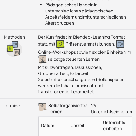
Pädagogisches Handeln in
unterschiedlichen pädagogischen
Arbeitsfeldern und mit unterschiedlichen
Altersgruppen
Methoden
Der Kurs findet im Blended-Learning Format
statt, mit
Präsenzveranstaltungen,
Online-Workshops sowie flexiblen Einheiten im
selbstgesteuerten Lernen.
Mit Kurzvorträgen, Diskussionen, 
Gruppenarbeit, Fallarbeit, 
Selbstreflexionsübungen und Rollenspielen 
werden die Inhalte praxisnah und 
transferorientiert erarbeitet.
Termine
Selbstorganisiertes
26
Lernen:
Unterrichtseinheiten
Unterrichts-
Datum
Uhrzeit
F
einheiten