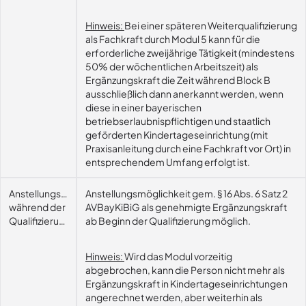
Hinweis:
Bei einer späteren Weiterqualifizierung
als Fachkraft durch Modul 5 kann für die
erforderliche zweijährige Tätigkeit (mindestens
50% der wöchentlichen Arbeitszeit) als
Ergänzungskraft die Zeit während Block B
ausschließlich dann anerkannt werden, wenn
diese in einer bayerischen
betriebserlaubnispflichtigen und staatlich
geförderten Kindertageseinrichtung (mit
Praxisanleitung durch eine Fachkraft vor Ort) in
entsprechendem Umfang erfolgt ist.
Anstellungsmöglichkeit
Anstellungsmöglichkeit gem. § 16 Abs. 6 Satz 2
während der
AVBayKiBiG als genehmigte Ergänzungskraft
Qualifizierung
ab Beginn der Qualifizierung möglich.
Hinweis:
Wird das Modul vorzeitig
abgebrochen, kann die Person nicht mehr als
Ergänzungskraft in Kindertageseinrichtungen
angerechnet werden, aber weiterhin als