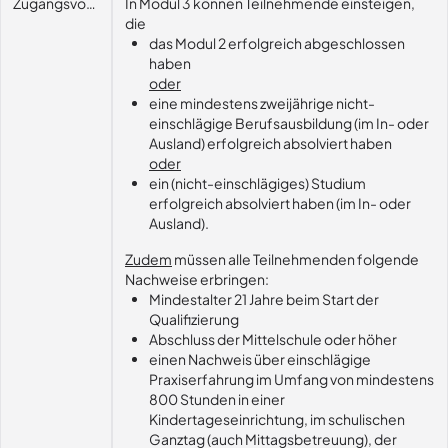
Zugangsvoraussetzungen
In Modul 3 können Teilnehmende einsteigen,
die
das Modul 2 erfolgreich abgeschlossen
haben
oder
eine mindestens zweijährige nicht-
einschlägige Berufsausbildung (im In- oder
Ausland) erfolgreich absolviert haben
oder
ein (nicht-einschlägiges) Studium
erfolgreich absolviert haben (im In- oder
Ausland).
Zudem
müssen alle Teilnehmenden folgende
Nachweise erbringen:
Mindestalter 21 Jahre beim Start der
Qualifizierung
Abschluss der Mittelschule oder höher
einen Nachweis über einschlägige
Praxiserfahrung im Umfang von mindestens
800 Stunden in einer
Kindertageseinrichtung, im schulischen
Ganztag (auch Mittagsbetreuung), der