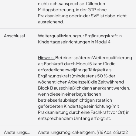
nicht rechtsanspruchserfüllenden
Mittagsbetreuung, in der GTP ohne
Praxisanleitung oder in der SVE ist dabei nicht
ausreichend.
Anschlussfähigkeit
Weiterqualifizierung zur Ergänzungskraft in
Kindertageseinrichtungen in Modul 4
Hinweis:
Bei einer späteren Weiterqualifizierung
als Fachkraft durch Modul 5 kann für die
erforderliche zweijährige Tätigkeit als
Ergänzungskraft (mindestens 50 % der
wöchentlichen Arbeitszeit) die Zeit während
Block B ausschließlich dann anerkannt werden,
wenn diese in einer bayerischen
betriebserlaubnispflichtigen staatlich
geförderten Kindertageseinrichtung (mit
Praxisanleitung durch eine Fachkraft vor Ort) in
entsprechendem Umfang erfolgt ist.
Anstellungsmöglichkeit
Anstellungsmöglichkeit gem. § 16 Abs. 6 Satz 2