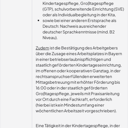
Kindertagespflege, Großtagespflege
(GTP), schulvorbereitende Einrichtung (SVE)
oder als Individualbegleitung in der Kita,
sowie bei einer anderen Erstsprache als
Deutsch: Nachweis ausreichender
deutscher Sprachkenntnisse (mind. B2
Niveau).
Zudem
ist die Bestätigung des Arbeitgebers
über die Zusage eines Arbeitsplatzes in Bayern
in einer betriebserlaubnispflichtigen und
staatlich geförderten Kindertageseinrichtung,
im offenen oder kooperativen Ganztag, in der
rechtsanspruchserfüllenden erweiterten
Mittagsbetreuung mit erhöhter Förderung bis
16:00 oder in der staatlich geförderten
Großtagespflege, jeweils mit Praxisanleitung
vor Ort durch eine Fachkraft, erforderlich
(hierbei ist kein Mindestumfang einer
wöchentlichen Arbeitszeit vorgeschrieben).
Eine Tätigkeit in der Kindertagespflege, in der