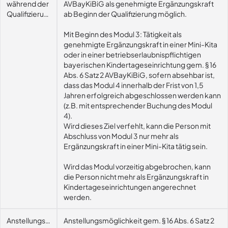
während der
AVBayKiBiG als genehmigte Ergänzungskraft
Qualifizierung
ab Beginn der Qualifizierung möglich.
Mit Beginn des Modul 3: Tätigkeit als
genehmigte Ergänzungskraft in einer Mini-Kita
oder in einer betriebserlaubnispflichtigen
bayerischen Kindertageseinrichtung gem. § 16
Abs. 6 Satz 2 AVBayKiBiG, sofern absehbar ist,
dass das Modul 4 innerhalb der Frist von 1,5
Jahren erfolgreich abgeschlossen werden kann
(z.B. mit entsprechender Buchung des Modul
4).
Wird dieses Ziel verfehlt, kann die Person mit
Abschluss von Modul 3 nur mehr als
Ergänzungskraft in einer Mini-Kita tätig sein.
Wird das Modul vorzeitig abgebrochen, kann
die Person nicht mehr als Ergänzungskraft in
Kindertageseinrichtungen angerechnet
werden.
Anstellungsmöglichkeit
Anstellungsmöglichkeit gem. § 16 Abs. 6 Satz 2