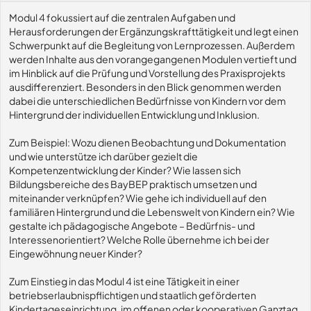
Modul 4 fokussiert auf die zentralen Aufgaben und
Herausforderungen der Ergänzungskrafttätigkeit und legt einen
Schwerpunkt auf die Begleitung von Lernprozessen. Außerdem
werden Inhalte aus den vorangegangenen Modulen vertieft und
im Hinblick auf die Prüfung und Vorstellung des Praxisprojekts
ausdifferenziert. Besonders in den Blick genommen werden
dabei die unterschiedlichen Bedürfnisse von Kindern vor dem
Hintergrund der individuellen Entwicklung und Inklusion.
Zum Beispiel: Wozu dienen Beobachtung und Dokumentation
und wie unterstütze ich darüber gezielt die
Kompetenzentwicklung der Kinder? Wie lassen sich
Bildungsbereiche des BayBEP praktisch umsetzen und
miteinander verknüpfen? Wie gehe ich individuell auf den
familiären Hintergrund und die Lebenswelt von Kindern ein? Wie
gestalte ich pädagogische Angebote – Bedürfnis- und
Interessenorientiert? Welche Rolle übernehme ich bei der
Eingewöhnung neuer Kinder?
Zum Einstieg in das Modul 4 ist eine Tätigkeit in einer
betriebserlaubnispflichtigen und staatlich geförderten
Kindertageseinrichtung, im offenen oder kooperativen Ganztag,