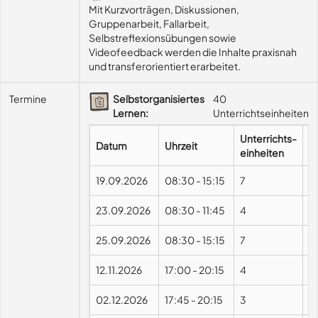
Mit Kurzvorträgen, Diskussionen, 
Gruppenarbeit, Fallarbeit, 
Selbstreflexionsübungen sowie 
Videofeedback werden die Inhalte praxisnah 
und transferorientiert erarbeitet.
Termine
Selbstorganisiertes
40
Lernen:
Unterrichtseinheiten
Unterrichts-
Datum
Uhrzeit
F
einheiten
19.09.2026
08:30
-
15:15
7
23.09.2026
08:30
-
11:45
4
25.09.2026
08:30
-
15:15
7
12.11.2026
17:00
-
20:15
4
02.12.2026
17:45
-
20:15
3