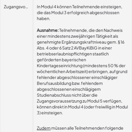
Zugangsvoraussetzungen
In Modul 4 können Teilnehmende einsteigen,
die das Modul 3 erfolgreich abgeschlossen
haben.
Ausnahme:
Teilnehmende, die den Nachweis
einer mindestens zweijährigen Tätigkeit als
genehmigte Ergänzungskraftniveau gem. § 16
Abs. 4 oder 6 Satz 2 AVBayKiBiG in einer
betriebserlaubnispflichtigen staatlich
geförderten bayerischen
Kindertageseinrichtung (mindestens 50 % der
wöchentlichen Arbeitszeit) erbringen, aufgrund
fehlender abgeschlossener einschlägiger
Berufsausbildung bzw. fehlendem
abgeschlossenen einschlägigem
Studienabschluss nicht über die
Zugangsvoraussetzung zu Modul 5 verfügen,
können direkt in Modul 4 (oder freiwillig in Modul
3) einsteigen.
Zudem
müssen alle Teilnehmenden folgende