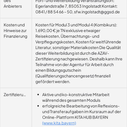
des
Fort- und Weiterbildung Veranstaltungsort:
Anbieters
Egerlandstraße 7, 85053 Ingolstadt Kontakt:
0841 / 88 54 66 – 50, sfw.ingolstadt@ggsd.de
Kosten und
Kosten für Modul 3 und Modul 4 (Kombikurs):
Hinweise zur
1.690,00 € je TN exklusive etwaiger
Finanzierung
Reisekosten, Übernachtungs- und
Verpflegungskosten, Kosten für weitführende
Literatur, sonstiger Materialkosten Die Qualität
dieser Weiterbildung ist durch die AZAV-
Zertifizierung nachgewiesen. Deshalb kann Ihre
Teilnahme von der Agentur für Arbeit durch
einen Bildungsgutschein
(Qualifizierungschancengesetz) finanziell
gefördert werden.
Zertifizierungsvoraussetzung
Aktive und ko-konstruktive Mitarbeit
während des gesamten Moduls
erfolgreiche Bearbeitung von Reflexions-
und Transferaufgaben im Kursraum auf der
Online-Plattform KITA HUB BAYERN
(www.kita.bayern)