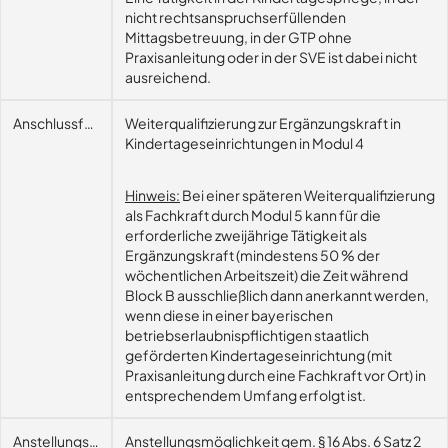
nicht rechtsanspruchserfüllenden
Mittagsbetreuung, in der GTP ohne
Praxisanleitung oder in der SVE ist dabei nicht
ausreichend.
Anschlussfähigkeit
Weiterqualifizierung zur Ergänzungskraft in
Kindertageseinrichtungen in Modul 4
Hinweis:
Bei einer späteren Weiterqualifizierung
als Fachkraft durch Modul 5 kann für die
erforderliche zweijährige Tätigkeit als
Ergänzungskraft (mindestens 50 % der
wöchentlichen Arbeitszeit) die Zeit während
Block B ausschließlich dann anerkannt werden,
wenn diese in einer bayerischen
betriebserlaubnispflichtigen staatlich
geförderten Kindertageseinrichtung (mit
Praxisanleitung durch eine Fachkraft vor Ort) in
entsprechendem Umfang erfolgt ist.
Anstellungsmöglichkeit
Anstellungsmöglichkeit gem. § 16 Abs. 6 Satz 2