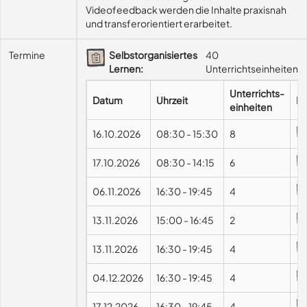
Videofeedback werden die Inhalte praxisnah 
und transferorientiert erarbeitet.
Termine
Selbstorganisiertes
40
Lernen:
Unterrichtseinheiten
Unterrichts-
Datum
Uhrzeit
Fo
einheiten
16.10.2026
08:30
-
15:30
8
17.10.2026
08:30
-
14:15
6
06.11.2026
16:30
-
19:45
4
13.11.2026
15:00
-
16:45
2
13.11.2026
16:30
-
19:45
4
04.12.2026
16:30
-
19:45
4
17.12.2026
16:30
-
19:45
4