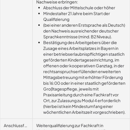
Nachweise erbringen:
Abschluss der Mittelschule oder höher
Mindestalter 21 Jahre beim Start der
Qualifizierung
(bei einer anderen Erstsprache als Deutsch)
den Nachweis ausreichender deutscher
Sprachkenntnisse (mind. B2 Niveau).
Bestätigung des Arbeitgebers über die
Zusage eines Arbeitsplatzes in Bayern in
einer betriebserlaubnispflichtigen staatlich
geförderten Kindertageseinrichtung, im
offenen oder kooperativen Ganztag, in der
rechtsanspruchserfüllenden erweiterten
Mittagsbetreuung mit erhöhter Förderung
bis 16:00 oder in einer staatlich geförderten
Großtagespflege, jeweils mit
Praxisanleitung durch eine Fachkraft vor
Ort, zur Zulassung zu Modul 4 erforderlich
(hierbei ist kein Mindestumfang einer
wöchentlichen Arbeitszeit vorgeschrieben).
Anschlussfähigkeit
Weiterqualifizierung zur Fachkraft in