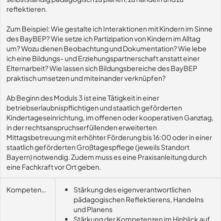
reflektieren.
Zum Beispiel: Wie gestalte ich Interaktionen mit Kindern im Sinne
des BayBEP? Wie setze ich Partizipation von Kindern im Alltag
um? Wozu dienen Beobachtung und Dokumentation? Wie lebe
ich eine Bildungs- und Erziehungspartnerschaft anstatt einer
Elternarbeit? Wie lassen sich Bildungsbereiche des BayBEP
praktisch umsetzen und miteinander verknüpfen?
Ab Beginn des Moduls 3 ist eine Tätigkeit in einer
betriebserlaubnispflichtigen und staatlich geförderten
Kindertageseinrichtung, im offenen oder kooperativen Ganztag,
in der rechtsanspruchserfüllenden erweiterten
Mittagsbetreuung mit erhöhter Förderung bis 16:00 oder in einer
staatlich geförderten Großtagespflege (jeweils Standort
Bayern) notwendig. Zudem muss es eine Praxisanleitung durch
eine Fachkraft vor Ort geben.
Kompetenzerwerb
Stärkung des eigenverantwortlichen
pädagogischen Reflektierens, Handelns
und Planens
Stärkung der Kompetenzen im Hinblick auf