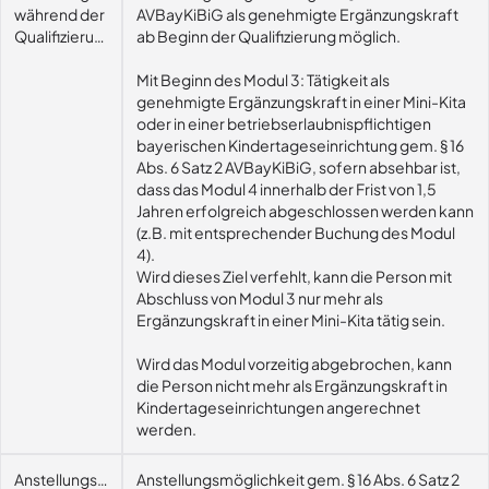
während der
AVBayKiBiG als genehmigte Ergänzungskraft
Qualifizierung
ab Beginn der Qualifizierung möglich.
Mit Beginn des Modul 3: Tätigkeit als
genehmigte Ergänzungskraft in einer Mini-Kita
oder in einer betriebserlaubnispflichtigen
bayerischen Kindertageseinrichtung gem. § 16
Abs. 6 Satz 2 AVBayKiBiG, sofern absehbar ist,
dass das Modul 4 innerhalb der Frist von 1,5
Jahren erfolgreich abgeschlossen werden kann
(z.B. mit entsprechender Buchung des Modul
4).
Wird dieses Ziel verfehlt, kann die Person mit
Abschluss von Modul 3 nur mehr als
Ergänzungskraft in einer Mini-Kita tätig sein.
Wird das Modul vorzeitig abgebrochen, kann
die Person nicht mehr als Ergänzungskraft in
Kindertageseinrichtungen angerechnet
werden.
Anstellungsmöglichkeit
Anstellungsmöglichkeit gem. § 16 Abs. 6 Satz 2