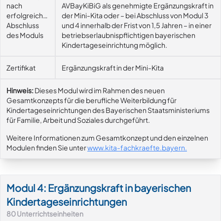
nach
AVBayKiBiG als genehmigte Ergänzungskraft in
erfolgreichem
der Mini-Kita oder – bei Abschluss von Modul 3
Abschluss
und 4 innerhalb der Frist von 1,5 Jahren – in einer
des Moduls
betriebserlaubnispflichtigen bayerischen
Kindertageseinrichtung möglich.
Zertifikat
Ergänzungskraft in der Mini-Kita
Hinweis:
Dieses Modul wird im Rahmen des neuen
Gesamtkonzepts für die berufliche Weiterbildung für
Kindertageseinrichtungen des Bayerischen Staatsministeriums
für Familie, Arbeit und Soziales durchgeführt.
Weitere Informationen zum Gesamtkonzept und den einzelnen
Modulen finden Sie unter
www.kita-fachkraefte.bayern
.
Modul 4: Ergänzungskraft in bayerischen
Kindertageseinrichtungen
80
Unterrichtseinheiten