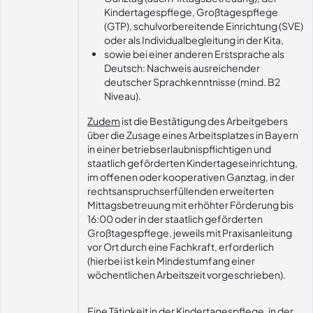
Kindertagespflege, Großtagespflege
(GTP), schulvorbereitende Einrichtung (SVE)
oder als Individualbegleitung in der Kita,
sowie bei einer anderen Erstsprache als
Deutsch: Nachweis ausreichender
deutscher Sprachkenntnisse (mind. B2
Niveau).
Zudem
ist die Bestätigung des Arbeitgebers
über die Zusage eines Arbeitsplatzes in Bayern
in einer betriebserlaubnispflichtigen und
staatlich geförderten Kindertageseinrichtung,
im offenen oder kooperativen Ganztag, in der
rechtsanspruchserfüllenden erweiterten
Mittagsbetreuung mit erhöhter Förderung bis
16:00 oder in der staatlich geförderten
Großtagespflege, jeweils mit Praxisanleitung
vor Ort durch eine Fachkraft, erforderlich
(hierbei ist kein Mindestumfang einer
wöchentlichen Arbeitszeit vorgeschrieben).
Eine Tätigkeit in der Kindertagespflege, in der