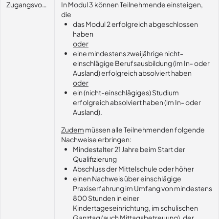
Zugangsvoraussetzungen
In Modul 3 können Teilnehmende einsteigen,
die
das Modul 2 erfolgreich abgeschlossen
haben
oder
eine mindestens zweijährige nicht-
einschlägige Berufsausbildung (im In- oder
Ausland) erfolgreich absolviert haben
oder
ein (nicht-einschlägiges) Studium
erfolgreich absolviert haben (im In- oder
Ausland).
Zudem
müssen alle Teilnehmenden folgende
Nachweise erbringen:
Mindestalter 21 Jahre beim Start der
Qualifizierung
Abschluss der Mittelschule oder höher
einen Nachweis über einschlägige
Praxiserfahrung im Umfang von mindestens
800 Stunden in einer
Kindertageseinrichtung, im schulischen
Ganztag (auch Mittagsbetreuung), der