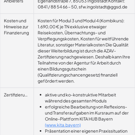
Anbieters
Egerlandstraße 7, 85053 Ingolstadt Kontakt:
0841 / 88 54 66 – 50, sfw.ingolstadt@ggsd.de
Kosten und
Kosten für Modul 3 und Modul 4 (Kombikurs):
Hinweise zur
1.690,00 € je TN exklusive etwaiger
Finanzierung
Reisekosten, Übernachtungs- und
Verpflegungskosten, Kosten für weitführende
Literatur, sonstiger Materialkosten Die Qualität
dieser Weiterbildung ist durch die AZAV-
Zertifizierung nachgewiesen. Deshalb kann Ihre
Teilnahme von der Agentur für Arbeit durch
einen Bildungsgutschein
(Qualifizierungschancengesetz) finanziell
gefördert werden.
Zertifizierungsvoraussetzung
aktive und ko-konstruktive Mitarbeit
während des gesamten Moduls
erfolgreiche Bearbeitung von Reflexions-
und Transferaufgaben im Kursraum auf der
Online-Plattform KITA HUB Bayern
(www.kita.bayern)
Präsentation einer eigenen Praxissituation