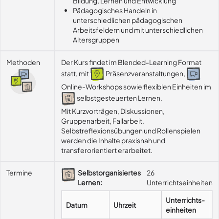
Bildung, Lernen und Entwicklung
Pädagogisches Handeln in
unterschiedlichen pädagogischen
Arbeitsfeldern und mit unterschiedlichen
Altersgruppen
Methoden
Der Kurs findet im Blended-Learning Format
statt, mit
Präsenzveranstaltungen,
Online-Workshops sowie flexiblen Einheiten im
selbstgesteuerten Lernen.
Mit Kurzvorträgen, Diskussionen, 
Gruppenarbeit, Fallarbeit, 
Selbstreflexionsübungen und Rollenspielen 
werden die Inhalte praxisnah und 
transferorientiert erarbeitet.
Termine
Selbstorganisiertes
26
Lernen:
Unterrichtseinheiten
Unterrichts-
Datum
Uhrzeit
F
einheiten