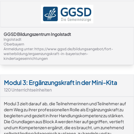
GGSD Bildungszentrum Ingolstadt
Ingolstadt
Oberbayern
Anmeldung unter: https://www.ggsd.de/bildungsangebot/fort-
weiterbildung/ergaenzungskraft-in-bayerischen-
kindertageseinrichtungen
Modul-Details
Modul 3: Ergänzungskraft in der Mini-Kita
120
Unterrichtseinheiten
Modul 3 zielt darauf ab, die Teilnehmerinnen und Teilnehmer auf
dem Weg zu ihrer professionellen Rolle als Ergänzungskraft zu
begleiten und gezielt in ihrer Handlungskompetenz zu stärken.
Die Grundlagen aus Block A werden hier aufgegriffen, vertieft
und um Kompetenzen ergänzt, die es braucht, um zunehmend
selbstständig pädagogisch zu planen, zu handeln und zu