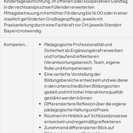
Kindertageseinrichtung, im offenen oder kooperativen Ganztag,
in der rechtsanspruchserfüllenden erweiterten
Mittagsbetreuung mit erhöhter Förderung bis 16:00 oder in einer
staatlich geförderten Großtagespflege, jeweils mit
Praxisanleitung durch eine Fachkraft vor Ort (jeweils Standort
Bayern) notwendig.
Kompetenzerwerb
Pädagogische Professionalität und
Sicherheit als Ergänzungskraft erwerben
und fortlaufend reflektieren
(Verantwortungsbereich, Team, eigene
Rolle und Kompetenzen)
Eine vertiefte Vorstellung der
Bildungsbereiche entwickeln und wie diese
in den unterschiedlichen Bildungsorten
gezielt und mit hoher Interaktionsqualität
gestärkt werden können
Differenziertere Reflexion über die eigene
pädagogische Haltung und Praxis
Routinen im Hinblick auf Schlüsselprozesse
entwickeln und regelmäßig reflektieren
Zunehmend differenzierter Blick auf