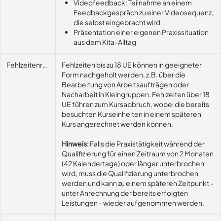
Videofeedback: Teilnahme an einem
Feedbackgespräch zu einer Videosequenz,
die selbst eingebracht wird
Präsentation einer eigenen Praxissituation
aus dem Kita-Alltag
Fehlzeitenregelung
Fehlzeiten bis zu 18 UE können in geeigneter
Form nachgeholt werden, z.B. über die
Bearbeitung von Arbeitsaufträgen oder
Nacharbeit in Kleingruppen. Fehlzeiten über 18
UE führen zum Kursabbruch, wobei die bereits
besuchten Kurseinheiten in einem späteren
Kurs angerechnet werden können.
Hinweis:
Falls die Praxistätigkeit während der
Qualifizierung für einen Zeitraum von 2 Monaten
(42 Kalendertage) oder länger unterbrochen
wird, muss die Qualifizierung unterbrochen
werden und kann zu einem späteren Zeitpunkt -
unter Anrechnung der bereits erfolgten
Leistungen - wieder aufgenommen werden.