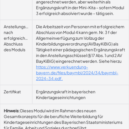
angerechnet werden, aber weiterhin als
Ergänzungskraft in der Mini-Kita – sofern Modul
3 erfolgreich absolviert wurde – tätig sein.
Anstellungsmöglichkeit
Die Arbeitszeit von Personen mit erfolgreichem
nach
Abschluss von Modul 4 kann gem. Nr. 3 f der
erfolgreichem
Allgemeinverfügung zum Vollzug der
Abschluss
Kinderbildungsverordnung (AVBayKiBiG) als
des Moduls
Tätigkeit einer pädagogischen Ergänzungskraft
in den Anstellungsschlüssel (§ 17 Abs. 1 und 2 AV
BayKiBiG) eingerechnet werden. Siehe hierzu
https://www.verkuendung-
bayern.de/files/baymbl/2024/34/baymbl-
2024-34.pdf.
Zertifikat
Ergänzungskraft in bayerischen
Kindertageseinrichtungen
Hinweis:
Dieses Modul wird im Rahmen des neuen
Gesamtkonzepts für die berufliche Weiterbildung für
Kindertageseinrichtungen des Bayerischen Staatsministeriums
für Familie, Arbeit und Soziales durchgeführt.