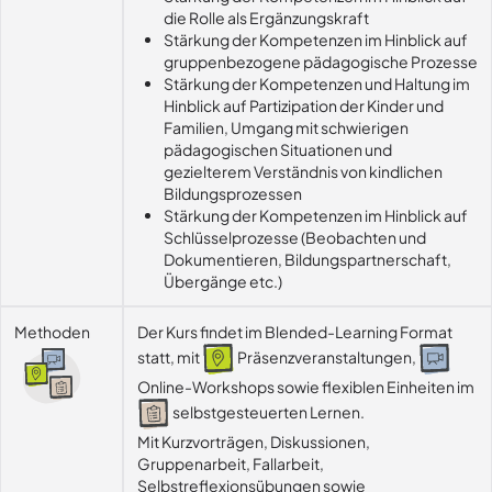
die Rolle als Ergänzungskraft
Stärkung der Kompetenzen im Hinblick auf
gruppenbezogene pädagogische Prozesse
Stärkung der Kompetenzen und Haltung im
Hinblick auf Partizipation der Kinder und
Familien, Umgang mit schwierigen
pädagogischen Situationen und
gezielterem Verständnis von kindlichen
Bildungsprozessen
Stärkung der Kompetenzen im Hinblick auf
Schlüsselprozesse (Beobachten und
Dokumentieren, Bildungspartnerschaft,
Übergänge etc.)
Methoden
Der Kurs findet im Blended-Learning Format
statt, mit
Präsenzveranstaltungen,
Online-Workshops sowie flexiblen Einheiten im
selbstgesteuerten Lernen.
Mit Kurzvorträgen, Diskussionen, 
Gruppenarbeit, Fallarbeit, 
Selbstreflexionsübungen sowie 