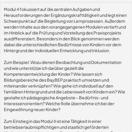
Modul 4 fokussiert auf die zentralen Aufgaben und
Herausforderungen der Ergänzungskrafttätigkeit und legt einen
Schwerpunkt auf die Begleitung von Lernprozessen. Außerdem
werden Inhalte aus den vorangegangenen Modulen vertieft und
im Hinblick auf die Prüfung und Vorstellung des Praxisprojekts
ausdifferenziert. Besonders in den Blick genommen werden
dabei die unterschiedlichen Bedürfnisse von Kindern vor dem
Hintergrund der individuellen Entwicklung und Inklusion.
Zum Beispiel: Wozu dienen Beobachtung und Dokumentation
und wie unterstütze ich darüber gezielt die
Kompetenzentwicklung der Kinder? Wie lassen sich
Bildungsbereiche des BayBEP praktisch umsetzen und
miteinander verknüpfen? Wie gehe ich individuell auf den
familiären Hintergrund und die Lebenswelt von Kindern ein? Wie
gestalte ich pädagogische Angebote – Bedürfnis- und
Interessenorientiert? Welche Rolle übernehme ich bei der
Eingewöhnung neuer Kinder?
Zum Einstieg in das Modul 4 ist eine Tätigkeit in einer
betriebserlaubnispflichtigen und staatlich geförderten