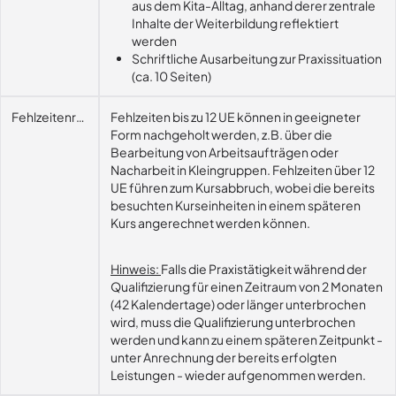
aus dem Kita-Alltag, anhand derer zentrale
Inhalte der Weiterbildung reflektiert
werden
Schriftliche Ausarbeitung zur Praxissituation
(ca. 10 Seiten)
Fehlzeitenregelung
Fehlzeiten bis zu 12 UE können in geeigneter
Form nachgeholt werden, z.B. über die
Bearbeitung von Arbeitsaufträgen oder
Nacharbeit in Kleingruppen. Fehlzeiten über 12
UE führen zum Kursabbruch, wobei die bereits
besuchten Kurseinheiten in einem späteren
Kurs angerechnet werden können.
Hinweis:
Falls die Praxistätigkeit während der
Qualifizierung für einen Zeitraum von 2 Monaten
(42 Kalendertage) oder länger unterbrochen
wird, muss die Qualifizierung unterbrochen
werden und kann zu einem späteren Zeitpunkt -
unter Anrechnung der bereits erfolgten
Leistungen - wieder aufgenommen werden.