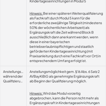
Kindertageseinrichtungen in Modul 5
Hinweis:
Bei einer späteren Weiterqualifizierung
als Fachkraft durch Modul 5 kann für die
erforderliche zweijährige Tätigkeit (mindestens
50% der wöchentlichen Arbeitszeit) als
Ergänzungskraft die Zeit während Block B
ausschließlich dann anerkannt werden, wenn
diese in einer bayerischen
betriebserlaubnispflichtigen und staatlich
geförderten Kindertageseinrichtung (mit
Praxisanleitung durch eine Fachkraft vor Ort) in
entsprechendem Umfang erfolgt ist.
Anstellungsmöglichkeit
Anstellungsmöglichkeit gem. § 16 Abs. 6 Satz 2
während der
AVBayKiBiG als genehmigte Ergänzungskraft
Qualifizierung
ab Beginn der Qualifizierung möglich.
Hinweis:
Wird das Modul vorzeitig
abgebrochen, kann die Person nicht mehr als
Ergänzungskraft in Kindertageseinrichtungen