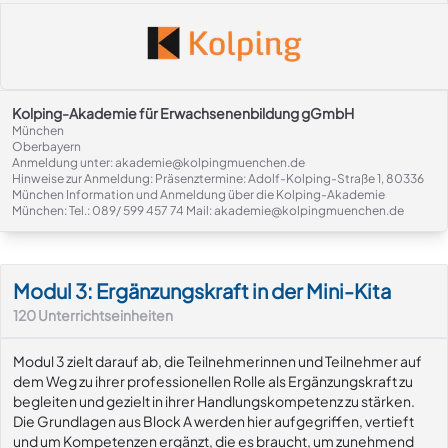
Kolping-Akademie für Erwachsenenbildung gGmbH
München
Oberbayern
Anmeldung unter: akademie@kolpingmuenchen.de
Hinweise zur Anmeldung: Präsenztermine: Adolf-Kolping-Straße 1, 80336
München Information und Anmeldung über die Kolping-Akademie
München: Tel.: 089/ 599 457 74 Mail: akademie@kolpingmuenchen.de
Modul-Details
Modul 3: Ergänzungskraft in der Mini-Kita
120
Unterrichtseinheiten
Modul 3 zielt darauf ab, die Teilnehmerinnen und Teilnehmer auf
dem Weg zu ihrer professionellen Rolle als Ergänzungskraft zu
begleiten und gezielt in ihrer Handlungskompetenz zu stärken.
Die Grundlagen aus Block A werden hier aufgegriffen, vertieft
und um Kompetenzen ergänzt, die es braucht, um zunehmend