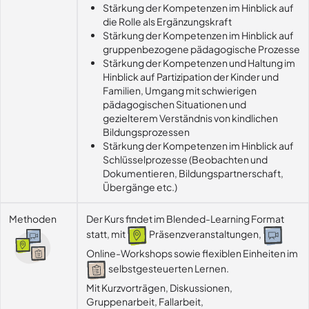
Stärkung der Kompetenzen im Hinblick auf
die Rolle als Ergänzungskraft
Stärkung der Kompetenzen im Hinblick auf
gruppenbezogene pädagogische Prozesse
Stärkung der Kompetenzen und Haltung im
Hinblick auf Partizipation der Kinder und
Familien, Umgang mit schwierigen
pädagogischen Situationen und
gezielterem Verständnis von kindlichen
Bildungsprozessen
Stärkung der Kompetenzen im Hinblick auf
Schlüsselprozesse (Beobachten und
Dokumentieren, Bildungspartnerschaft,
Übergänge etc.)
Methoden
Der Kurs findet im Blended-Learning Format
statt, mit
Präsenzveranstaltungen,
Online-Workshops sowie flexiblen Einheiten im
selbstgesteuerten Lernen.
Mit Kurzvorträgen, Diskussionen, 
Gruppenarbeit, Fallarbeit, 