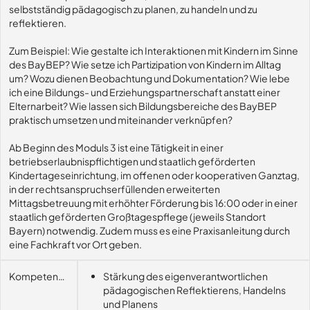
selbstständig pädagogisch zu planen, zu handeln und zu
reflektieren.
Zum Beispiel: Wie gestalte ich Interaktionen mit Kindern im Sinne
des BayBEP? Wie setze ich Partizipation von Kindern im Alltag
um? Wozu dienen Beobachtung und Dokumentation? Wie lebe
ich eine Bildungs- und Erziehungspartnerschaft anstatt einer
Elternarbeit? Wie lassen sich Bildungsbereiche des BayBEP
praktisch umsetzen und miteinander verknüpfen?
Ab Beginn des Moduls 3 ist eine Tätigkeit in einer
betriebserlaubnispflichtigen und staatlich geförderten
Kindertageseinrichtung, im offenen oder kooperativen Ganztag,
in der rechtsanspruchserfüllenden erweiterten
Mittagsbetreuung mit erhöhter Förderung bis 16:00 oder in einer
staatlich geförderten Großtagespflege (jeweils Standort
Bayern) notwendig. Zudem muss es eine Praxisanleitung durch
eine Fachkraft vor Ort geben.
Kompetenzerwerb
Stärkung des eigenverantwortlichen
pädagogischen Reflektierens, Handelns
und Planens