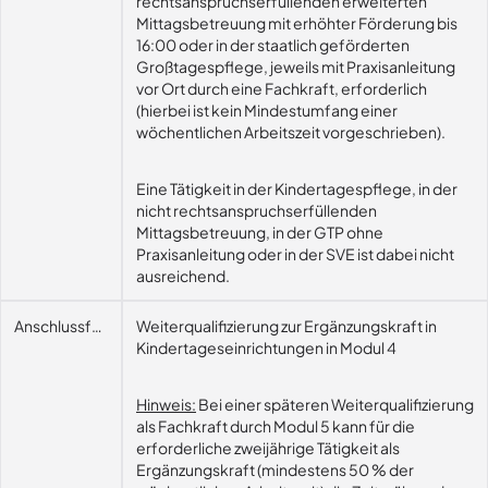
rechtsanspruchserfüllenden erweiterten
Mittagsbetreuung mit erhöhter Förderung bis
16:00 oder in der staatlich geförderten
Großtagespflege, jeweils mit Praxisanleitung
vor Ort durch eine Fachkraft, erforderlich
(hierbei ist kein Mindestumfang einer
wöchentlichen Arbeitszeit vorgeschrieben).
Eine Tätigkeit in der Kindertagespflege, in der
nicht rechtsanspruchserfüllenden
Mittagsbetreuung, in der GTP ohne
Praxisanleitung oder in der SVE ist dabei nicht
ausreichend.
Anschlussfähigkeit
Weiterqualifizierung zur Ergänzungskraft in
Kindertageseinrichtungen in Modul 4
Hinweis:
Bei einer späteren Weiterqualifizierung
als Fachkraft durch Modul 5 kann für die
erforderliche zweijährige Tätigkeit als
Ergänzungskraft (mindestens 50 % der