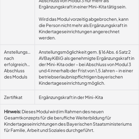
Abschluss von Modul 3 nur mehr als
Ergänzungskraft in einer Mini-Kita tätig sein.
Wird das Modul vorzeitig abgebrochen, kann
die Person nicht mehr als Ergänzungskraft in
Kindertageseinrichtungen angerechnet
werden.
Anstellungsmöglichkeit
Anstellungsmöglichkeit gem. § 16 Abs. 6 Satz 2
nach
AVBayKiBiG als genehmigte Ergänzungskraft in
erfolgreichem
der Mini-Kita oder – bei Abschluss von Modul 3
Abschluss
und 4 innerhalb der Frist von 1,5 Jahren – in einer
des Moduls
betriebserlaubnispflichtigen bayerischen
Kindertageseinrichtung möglich.
Zertifikat
Ergänzungskraft in der Mini-Kita
Hinweis:
Dieses Modul wird im Rahmen des neuen
Gesamtkonzepts für die berufliche Weiterbildung für
Kindertageseinrichtungen des Bayerischen Staatsministeriums
für Familie, Arbeit und Soziales durchgeführt.