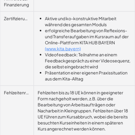
Finanzierung
Zertifizierungsvoraussetzung
Aktive und ko-konstruktive Mitarbeit
während des gesamten Moduls
erfolgreiche Bearbeitung von Reflexions-
und Transferaufgaben im Kursraum auf der
Online-Plattform KITA HUB BAYERN
(www.kita.bayern)
Videofeedback: Teilnahme an einem
Feedbackgespräch zu einer Videosequenz,
die selbst eingebracht wird
Präsentation einer eigenen Praxissituation
aus dem Kita-Alltag
Fehlzeitenregelung
Fehlzeiten bis zu 18 UE können in geeigneter
Form nachgeholt werden, z.B. über die
Bearbeitung von Arbeitsaufträgen oder
Nacharbeit in Kleingruppen. Fehlzeiten über 18
UE führen zum Kursabbruch, wobei die bereits
besuchten Kurseinheiten in einem späteren
Kurs angerechnet werden können.