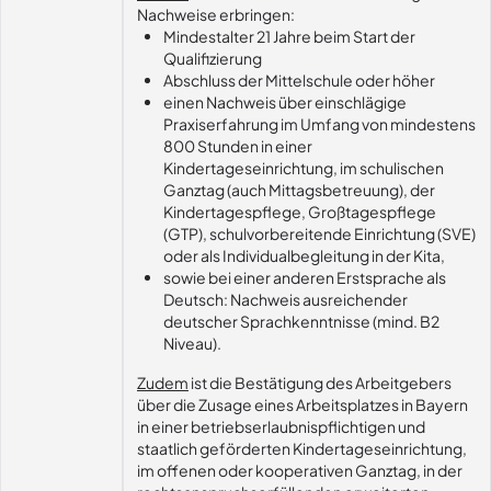
Nachweise erbringen:
Mindestalter 21 Jahre beim Start der
Qualifizierung
Abschluss der Mittelschule oder höher
einen Nachweis über einschlägige
Praxiserfahrung im Umfang von mindestens
800 Stunden in einer
Kindertageseinrichtung, im schulischen
Ganztag (auch Mittagsbetreuung), der
Kindertagespflege, Großtagespflege
(GTP), schulvorbereitende Einrichtung (SVE)
oder als Individualbegleitung in der Kita,
sowie bei einer anderen Erstsprache als
Deutsch: Nachweis ausreichender
deutscher Sprachkenntnisse (mind. B2
Niveau).
Zudem
ist die Bestätigung des Arbeitgebers
über die Zusage eines Arbeitsplatzes in Bayern
in einer betriebserlaubnispflichtigen und
staatlich geförderten Kindertageseinrichtung,
im offenen oder kooperativen Ganztag, in der