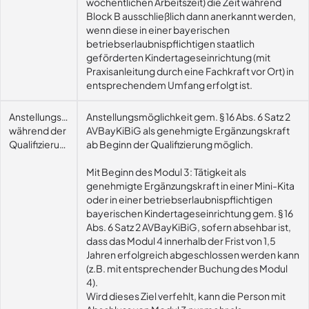
wöchentlichen Arbeitszeit) die Zeit während
Block B ausschließlich dann anerkannt werden,
wenn diese in einer bayerischen
betriebserlaubnispflichtigen staatlich
geförderten Kindertageseinrichtung (mit
Praxisanleitung durch eine Fachkraft vor Ort) in
entsprechendem Umfang erfolgt ist.
Anstellungsmöglichkeit
Anstellungsmöglichkeit gem. § 16 Abs. 6 Satz 2
während der
AVBayKiBiG als genehmigte Ergänzungskraft
Qualifizierung
ab Beginn der Qualifizierung möglich.
Mit Beginn des Modul 3: Tätigkeit als
genehmigte Ergänzungskraft in einer Mini-Kita
oder in einer betriebserlaubnispflichtigen
bayerischen Kindertageseinrichtung gem. § 16
Abs. 6 Satz 2 AVBayKiBiG, sofern absehbar ist,
dass das Modul 4 innerhalb der Frist von 1,5
Jahren erfolgreich abgeschlossen werden kann
(z.B. mit entsprechender Buchung des Modul
4).
Wird dieses Ziel verfehlt, kann die Person mit