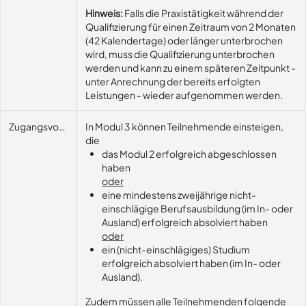
Hinweis:
Falls die Praxistätigkeit während der
Qualifizierung für einen Zeitraum von 2 Monaten
(42 Kalendertage) oder länger unterbrochen
wird, muss die Qualifizierung unterbrochen
werden und kann zu einem späteren Zeitpunkt -
unter Anrechnung der bereits erfolgten
Leistungen - wieder aufgenommen werden.
Zugangsvoraussetzungen
In Modul 3 können Teilnehmende einsteigen,
die
das Modul 2 erfolgreich abgeschlossen
haben
oder
eine mindestens zweijährige nicht-
einschlägige Berufsausbildung (im In- oder
Ausland) erfolgreich absolviert haben
oder
ein (nicht-einschlägiges) Studium
erfolgreich absolviert haben (im In- oder
Ausland).
Zudem
müssen alle Teilnehmenden folgende