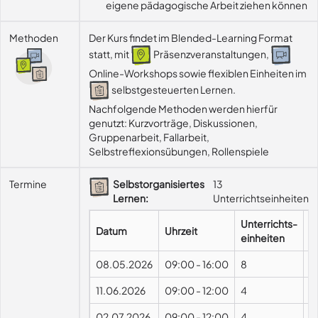
eigene pädagogische Arbeit ziehen können
Methoden
Der Kurs findet im Blended-Learning Format
statt, mit
Präsenzveranstaltungen,
Online-Workshops sowie flexiblen Einheiten im
selbstgesteuerten Lernen.
Nachfolgende Methoden werden hierfür 
genutzt: Kurzvorträge, Diskussionen, 
Gruppenarbeit, Fallarbeit, 
Selbstreflexionsübungen, Rollenspiele
Termine
Selbstorganisiertes
13
Lernen:
Unterrichtseinheiten
Unterrichts-
Datum
Uhrzeit
F
einheiten
08.05.2026
09:00
-
16:00
8
P
11.06.2026
09:00
-
12:00
4
02.07.2026
09:00
-
12:00
4