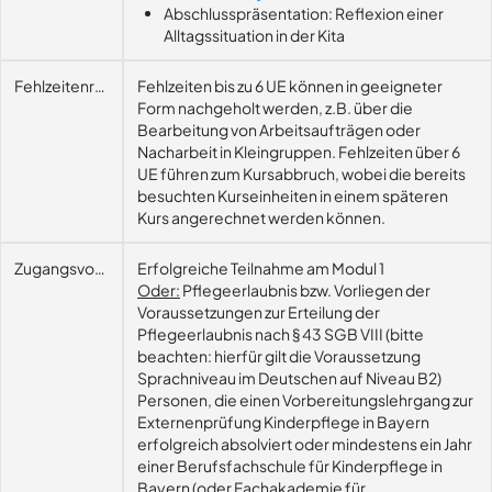
Abschlusspräsentation: Reflexion einer
Alltagssituation in der Kita
Fehlzeitenregelung
Fehlzeiten bis zu 6 UE können in geeigneter
Form nachgeholt werden, z.B. über die
Bearbeitung von Arbeitsaufträgen oder
Nacharbeit in Kleingruppen. Fehlzeiten über 6
UE führen zum Kursabbruch, wobei die bereits
besuchten Kurseinheiten in einem späteren
Kurs angerechnet werden können.
Zugangsvoraussetzungen
Erfolgreiche Teilnahme am Modul 1
Oder:
Pflegeerlaubnis bzw. Vorliegen der
Voraussetzungen zur Erteilung der
Pflegeerlaubnis nach § 43 SGB VIII (bitte
beachten: hierfür gilt die Voraussetzung
Sprachniveau im Deutschen auf Niveau B2)
Personen, die einen Vorbereitungslehrgang zur
Externenprüfung Kinderpflege in Bayern
erfolgreich absolviert oder mindestens ein Jahr
einer Berufsfachschule für Kinderpflege in
Bayern (oder Fachakademie für