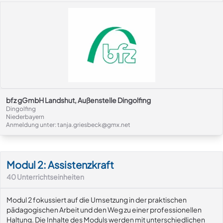
bfz gGmbH Landshut, Außenstelle Dingolfing
Dingolfing
Niederbayern
Anmeldung unter: tanja.griesbeck@gmx.net
Modul-Details
Modul 2: Assistenzkraft
40
Unterrichtseinheiten
Modul 2 fokussiert auf die Umsetzung in der praktischen
pädagogischen Arbeit und den Weg zu einer professionellen
Haltung. Die Inhalte des Moduls werden mit unterschiedlichen