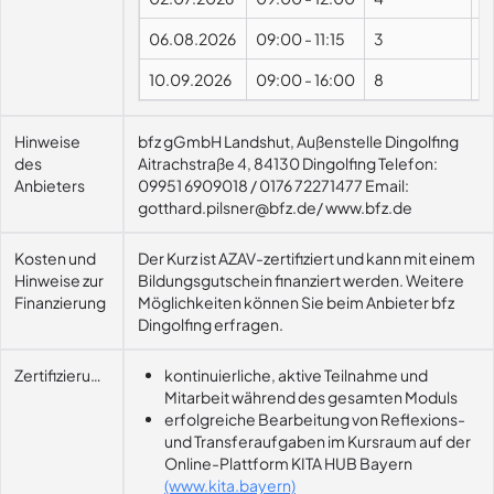
06.08.2026
09:00
-
11:15
3
10.09.2026
09:00
-
16:00
8
P
Hinweise
bfz gGmbH Landshut, Außenstelle Dingolfing
des
Aitrachstraße 4, 84130 Dingolfing Telefon:
Anbieters
09951 6909018 / 0176 72271477 Email:
gotthard.pilsner@bfz.de/ www.bfz.de
Kosten und
Der Kurz ist AZAV-zertifiziert und kann mit einem
Hinweise zur
Bildungsgutschein finanziert werden. Weitere
Finanzierung
Möglichkeiten können Sie beim Anbieter bfz
Dingolfing erfragen.
Zertifizierungsvoraussetzung
kontinuierliche, aktive Teilnahme und
Mitarbeit während des gesamten Moduls
erfolgreiche Bearbeitung von Reflexions-
und Transferaufgaben im Kursraum auf der
Online-Plattform KITA HUB Bayern
(www.kita.bayern)