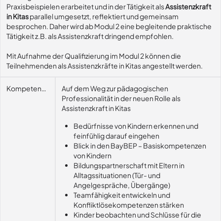
Praxisbeispielen erarbeitet und in der Tätigkeit als
Assistenzkraft
in Kitas
parallel umgesetzt, reflektiert und gemeinsam
besprochen. Daher wird ab Modul 2 eine begleitende praktische
Tätigkeit z.B. als Assistenzkraft dringend empfohlen.
Mit Aufnahme der Qualifizierung im Modul 2 können die
Teilnehmenden als Assistenzkräfte in Kitas angestellt werden.
Kompetenzerwerb
Auf dem Weg zur pädagogischen
Professionalität in der neuen Rolle als
Assistenzkraft in Kitas
Bedürfnisse von Kindern erkennen und
feinfühlig darauf eingehen
Blick in den BayBEP – Basiskompetenzen
von Kindern
Bildungspartnerschaft mit Eltern in
Alltagssituationen (Tür- und
Angelgespräche, Übergänge)
Teamfähigkeit entwickeln und
Konfliktlösekompetenzen stärken
Kinder beobachten und Schlüsse für die