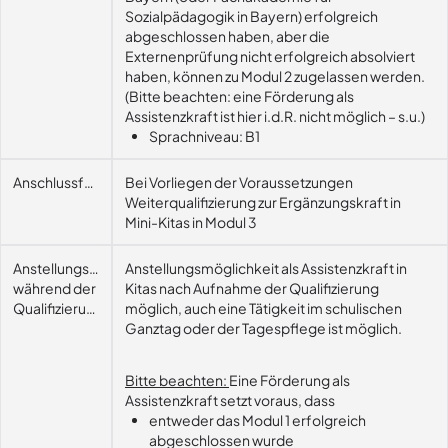
Sozialpädagogik in Bayern) erfolgreich
abgeschlossen haben, aber die
Externenprüfung nicht erfolgreich absolviert
haben, können zu Modul 2 zugelassen werden.
(Bitte beachten: eine Förderung als
Assistenzkraft ist hier i.d.R. nicht möglich – s.u.)
Sprachniveau: B1
Anschlussfähigkeit
Bei Vorliegen der Voraussetzungen
Weiterqualifizierung zur Ergänzungskraft in
Mini-Kitas in Modul 3
Anstellungsmöglichkeit
Anstellungsmöglichkeit als Assistenzkraft in
während der
Kitas nach Aufnahme der Qualifizierung
Qualifizierung
möglich, auch eine Tätigkeit im schulischen
Ganztag oder der Tagespflege ist möglich.
Bitte beachten:
Eine Förderung als
Assistenzkraft setzt voraus, dass
entweder das Modul 1 erfolgreich
abgeschlossen wurde