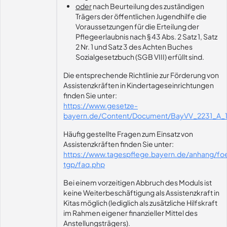
oder
nach Beurteilung des zuständigen
Trägers der öffentlichen Jugendhilfe die
Voraussetzungen für die Erteilung der
Pflegeerlaubnis nach § 43 Abs. 2 Satz 1, Satz
2 Nr. 1 und Satz 3 des Achten Buches
Sozialgesetzbuch (SGB VIII) erfüllt sind.
Die entsprechende Richtlinie zur Förderung von
Assistenzkräften in Kindertageseinrichtungen
finden Sie unter:
https://www.gesetze-
bayern.de/Content/Document/BayVV_2231_A_1
Häufig gestellte Fragen zum Einsatz von
Assistenzkräften finden Sie unter:
https://www.tagespflege.bayern.de/anhang/fo
tgp/faq.php
Bei einem vorzeitigen Abbruch des Moduls ist
keine Weiterbeschäftigung als Assistenzkraft in
Kitas möglich (lediglich als zusätzliche Hilfskraft
im Rahmen eigener finanzieller Mittel des
Anstellungsträgers).