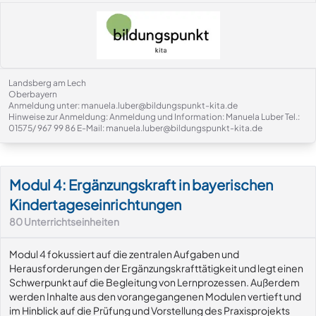
Landsberg am Lech
Oberbayern
Anmeldung unter: manuela.luber@bildungspunkt-kita.de
Hinweise zur Anmeldung: Anmeldung und Information: Manuela Luber Tel.:
01575/ 967 99 86 E-Mail: manuela.luber@bildungspunkt-kita.de
Modul-Details
Modul 4: Ergänzungskraft in bayerischen
Kindertageseinrichtungen
80
Unterrichtseinheiten
Modul 4 fokussiert auf die zentralen Aufgaben und
Herausforderungen der Ergänzungskrafttätigkeit und legt einen
Schwerpunkt auf die Begleitung von Lernprozessen. Außerdem
werden Inhalte aus den vorangegangenen Modulen vertieft und
im Hinblick auf die Prüfung und Vorstellung des Praxisprojekts