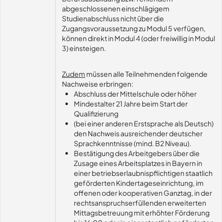
abgeschlossenen einschlägigem
Studienabschluss nicht über die
Zugangsvoraussetzung zu Modul 5 verfügen,
können direkt in Modul 4 (oder freiwillig in Modul
3) einsteigen.
Zudem
müssen alle Teilnehmenden folgende
Nachweise erbringen:
Abschluss der Mittelschule oder höher
Mindestalter 21 Jahre beim Start der
Qualifizierung
(bei einer anderen Erstsprache als Deutsch)
den Nachweis ausreichender deutscher
Sprachkenntnisse (mind. B2 Niveau).
Bestätigung des Arbeitgebers über die
Zusage eines Arbeitsplatzes in Bayern in
einer betriebserlaubnispflichtigen staatlich
geförderten Kindertageseinrichtung, im
offenen oder kooperativen Ganztag, in der
rechtsanspruchserfüllenden erweiterten
Mittagsbetreuung mit erhöhter Förderung