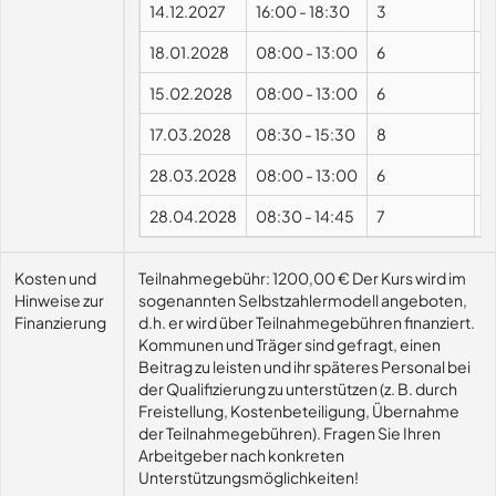
14.12.2027
16:00
-
18:30
3
18.01.2028
08:00
-
13:00
6
15.02.2028
08:00
-
13:00
6
17.03.2028
08:30
-
15:30
8
28.03.2028
08:00
-
13:00
6
28.04.2028
08:30
-
14:45
7
Kosten und
Teilnahmegebühr: 1200,00 € Der Kurs wird im
Hinweise zur
sogenannten Selbstzahlermodell angeboten,
Finanzierung
d.h. er wird über Teilnahmegebühren finanziert.
Kommunen und Träger sind gefragt, einen
Beitrag zu leisten und ihr späteres Personal bei
der Qualifizierung zu unterstützen (z. B. durch
Freistellung, Kostenbeteiligung, Übernahme
der Teilnahmegebühren). Fragen Sie Ihren
Arbeitgeber nach konkreten
Unterstützungsmöglichkeiten!