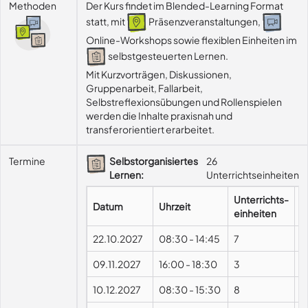
Methoden
Der Kurs findet im Blended-Learning Format
statt, mit
Präsenzveranstaltungen,
Online-Workshops sowie flexiblen Einheiten im
selbstgesteuerten Lernen.
Mit Kurzvorträgen, Diskussionen, 
Gruppenarbeit, Fallarbeit, 
Selbstreflexionsübungen und Rollenspielen 
werden die Inhalte praxisnah und 
transferorientiert erarbeitet.
Termine
Selbstorganisiertes
26
Lernen:
Unterrichtseinheiten
Unterrichts-
Datum
Uhrzeit
F
einheiten
22.10.2027
08:30
-
14:45
7
09.11.2027
16:00
-
18:30
3
10.12.2027
08:30
-
15:30
8