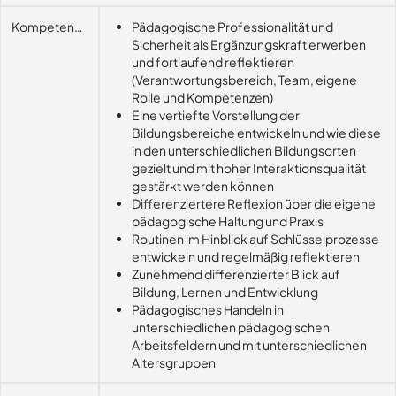
Kompetenzerwerb
Pädagogische Professionalität und
Sicherheit als Ergänzungskraft erwerben
und fortlaufend reflektieren
(Verantwortungsbereich, Team, eigene
Rolle und Kompetenzen)
Eine vertiefte Vorstellung der
Bildungsbereiche entwickeln und wie diese
in den unterschiedlichen Bildungsorten
gezielt und mit hoher Interaktionsqualität
gestärkt werden können
Differenziertere Reflexion über die eigene
pädagogische Haltung und Praxis
Routinen im Hinblick auf Schlüsselprozesse
entwickeln und regelmäßig reflektieren
Zunehmend differenzierter Blick auf
Bildung, Lernen und Entwicklung
Pädagogisches Handeln in
unterschiedlichen pädagogischen
Arbeitsfeldern und mit unterschiedlichen
Altersgruppen