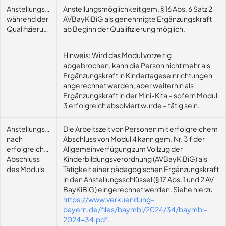
Anstellungsmöglichkeit
Anstellungsmöglichkeit gem. § 16 Abs. 6 Satz 2
während der
AVBayKiBiG als genehmigte Ergänzungskraft
Qualifizierung
ab Beginn der Qualifizierung möglich.
Hinweis:
Wird das Modul vorzeitig
abgebrochen, kann die Person nicht mehr als
Ergänzungskraft in Kindertageseinrichtungen
angerechnet werden, aber weiterhin als
Ergänzungskraft in der Mini-Kita – sofern Modul
3 erfolgreich absolviert wurde – tätig sein.
Anstellungsmöglichkeit
Die Arbeitszeit von Personen mit erfolgreichem
nach
Abschluss von Modul 4 kann gem. Nr. 3 f der
erfolgreichem
Allgemeinverfügung zum Vollzug der
Abschluss
Kinderbildungsverordnung (AVBayKiBiG) als
des Moduls
Tätigkeit einer pädagogischen Ergänzungskraft
in den Anstellungsschlüssel (§ 17 Abs. 1 und 2 AV
BayKiBiG) eingerechnet werden. Siehe hierzu
https://www.verkuendung-
bayern.de/files/baymbl/2024/34/baymbl-
2024-34.pdf.