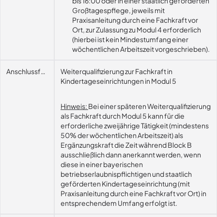
bis 16:00 oder in einer staatlich geförderten
Großtagespflege, jeweils mit
Praxisanleitung durch eine Fachkraft vor
Ort, zur Zulassung zu Modul 4 erforderlich
(hierbei ist kein Mindestumfang einer
wöchentlichen Arbeitszeit vorgeschrieben).
Anschlussfähigkeit
Weiterqualifizierung zur Fachkraft in
Kindertageseinrichtungen in Modul 5
Hinweis:
Bei einer späteren Weiterqualifizierung
als Fachkraft durch Modul 5 kann für die
erforderliche zweijährige Tätigkeit (mindestens
50% der wöchentlichen Arbeitszeit) als
Ergänzungskraft die Zeit während Block B
ausschließlich dann anerkannt werden, wenn
diese in einer bayerischen
betriebserlaubnispflichtigen und staatlich
geförderten Kindertageseinrichtung (mit
Praxisanleitung durch eine Fachkraft vor Ort) in
entsprechendem Umfang erfolgt ist.