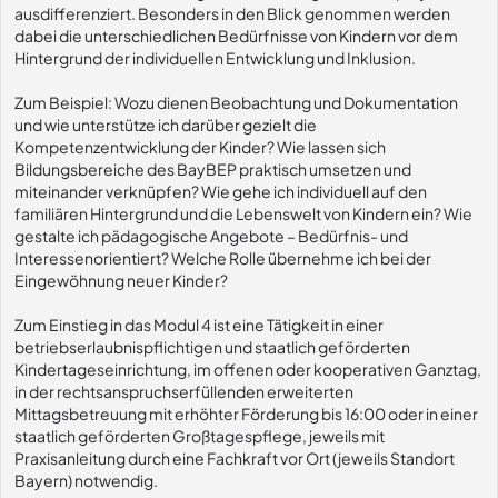
ausdifferenziert. Besonders in den Blick genommen werden
dabei die unterschiedlichen Bedürfnisse von Kindern vor dem
Hintergrund der individuellen Entwicklung und Inklusion.
Zum Beispiel: Wozu dienen Beobachtung und Dokumentation
und wie unterstütze ich darüber gezielt die
Kompetenzentwicklung der Kinder? Wie lassen sich
Bildungsbereiche des BayBEP praktisch umsetzen und
miteinander verknüpfen? Wie gehe ich individuell auf den
familiären Hintergrund und die Lebenswelt von Kindern ein? Wie
gestalte ich pädagogische Angebote – Bedürfnis- und
Interessenorientiert? Welche Rolle übernehme ich bei der
Eingewöhnung neuer Kinder?
Zum Einstieg in das Modul 4 ist eine Tätigkeit in einer
betriebserlaubnispflichtigen und staatlich geförderten
Kindertageseinrichtung, im offenen oder kooperativen Ganztag,
in der rechtsanspruchserfüllenden erweiterten
Mittagsbetreuung mit erhöhter Förderung bis 16:00 oder in einer
staatlich geförderten Großtagespflege, jeweils mit
Praxisanleitung durch eine Fachkraft vor Ort (jeweils Standort
Bayern) notwendig.