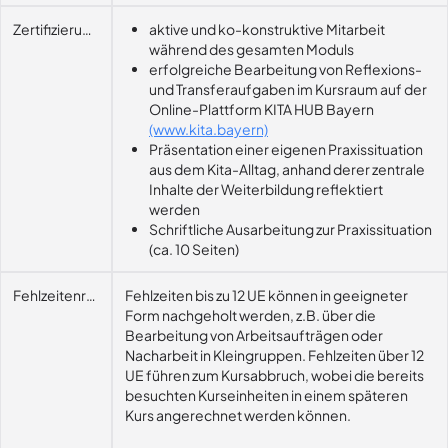
Zertifizierungsvoraussetzung
aktive und ko-konstruktive Mitarbeit
während des gesamten Moduls
erfolgreiche Bearbeitung von Reflexions-
und Transferaufgaben im Kursraum auf der
Online-Plattform KITA HUB Bayern
(www.kita.bayern)
Präsentation einer eigenen Praxissituation
aus dem Kita-Alltag, anhand derer zentrale
Inhalte der Weiterbildung reflektiert
werden
Schriftliche Ausarbeitung zur Praxissituation
(ca. 10 Seiten)
Fehlzeitenregelung
Fehlzeiten bis zu 12 UE können in geeigneter
Form nachgeholt werden, z.B. über die
Bearbeitung von Arbeitsaufträgen oder
Nacharbeit in Kleingruppen. Fehlzeiten über 12
UE führen zum Kursabbruch, wobei die bereits
besuchten Kurseinheiten in einem späteren
Kurs angerechnet werden können.