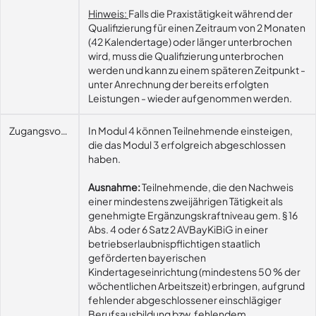
Hinweis:
Falls die Praxistätigkeit während der
Qualifizierung für einen Zeitraum von 2 Monaten
(42 Kalendertage) oder länger unterbrochen
wird, muss die Qualifizierung unterbrochen
werden und kann zu einem späteren Zeitpunkt -
unter Anrechnung der bereits erfolgten
Leistungen - wieder aufgenommen werden.
Zugangsvoraussetzungen
In Modul 4 können Teilnehmende einsteigen,
die das Modul 3 erfolgreich abgeschlossen
haben.
Ausnahme:
Teilnehmende, die den Nachweis
einer mindestens zweijährigen Tätigkeit als
genehmigte Ergänzungskraftniveau gem. § 16
Abs. 4 oder 6 Satz 2 AVBayKiBiG in einer
betriebserlaubnispflichtigen staatlich
geförderten bayerischen
Kindertageseinrichtung (mindestens 50 % der
wöchentlichen Arbeitszeit) erbringen, aufgrund
fehlender abgeschlossener einschlägiger
Berufsausbildung bzw. fehlendem