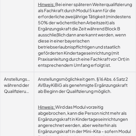
Hinweis:
Bei einer späteren Weiterqualifizierung
als Fachkraft durch Modul 5 kann für die
erforderliche zweijährige Tätigkeit (mindestens
50% der wöchentlichen Arbeitszeit) als
Ergänzungskraft die Zeit während Block B
ausschließlich dann anerkannt werden, wenn
diese in einer bayerischen
betriebserlaubnispflichtigen und staatlich
geförderten Kindertageseinrichtung (mit
Praxisanleitung durch eine Fachkraft vor Ort) in
entsprechendem Umfang erfolgt ist.
Anstellungsmöglichkeit
Anstellungsmöglichkeit gem. § 16 Abs. 6 Satz 2
während der
AVBayKiBiG als genehmigte Ergänzungskraft
Qualifizierung
ab Beginn der Qualifizierung möglich.
Hinweis:
Wird das Modul vorzeitig
abgebrochen, kann die Person nicht mehr als
Ergänzungskraft in Kindertageseinrichtungen
angerechnet werden, aber weiterhin als
Ergänzungskraft in der Mini-Kita – sofern Modul