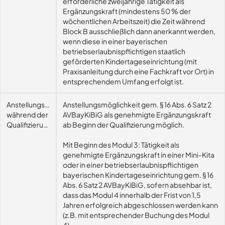
erforderliche zweijährige Tätigkeit als
Ergänzungskraft (mindestens 50 % der
wöchentlichen Arbeitszeit) die Zeit während
Block B ausschließlich dann anerkannt werden,
wenn diese in einer bayerischen
betriebserlaubnispflichtigen staatlich
geförderten Kindertageseinrichtung (mit
Praxisanleitung durch eine Fachkraft vor Ort) in
entsprechendem Umfang erfolgt ist.
Anstellungsmöglichkeit
Anstellungsmöglichkeit gem. § 16 Abs. 6 Satz 2
während der
AVBayKiBiG als genehmigte Ergänzungskraft
Qualifizierung
ab Beginn der Qualifizierung möglich.
Mit Beginn des Modul 3: Tätigkeit als
genehmigte Ergänzungskraft in einer Mini-Kita
oder in einer betriebserlaubnispflichtigen
bayerischen Kindertageseinrichtung gem. § 16
Abs. 6 Satz 2 AVBayKiBiG, sofern absehbar ist,
dass das Modul 4 innerhalb der Frist von 1,5
Jahren erfolgreich abgeschlossen werden kann
(z.B. mit entsprechender Buchung des Modul