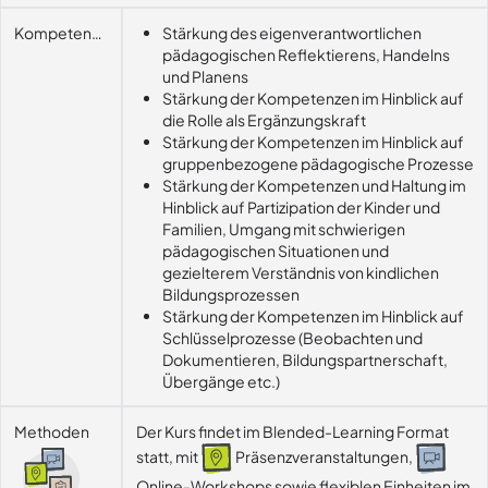
Kompetenzerwerb
Stärkung des eigenverantwortlichen
pädagogischen Reflektierens, Handelns
und Planens
Stärkung der Kompetenzen im Hinblick auf
die Rolle als Ergänzungskraft
Stärkung der Kompetenzen im Hinblick auf
gruppenbezogene pädagogische Prozesse
Stärkung der Kompetenzen und Haltung im
Hinblick auf Partizipation der Kinder und
Familien, Umgang mit schwierigen
pädagogischen Situationen und
gezielterem Verständnis von kindlichen
Bildungsprozessen
Stärkung der Kompetenzen im Hinblick auf
Schlüsselprozesse (Beobachten und
Dokumentieren, Bildungspartnerschaft,
Übergänge etc.)
Methoden
Der Kurs findet im Blended-Learning Format
statt, mit
Präsenzveranstaltungen,
Online-Workshops sowie flexiblen Einheiten im