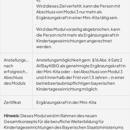
4).
Wird dieses Ziel verfehlt, kann die Person mit
Abschluss von Modul 3 nur mehr als
Ergänzungskraft in einer Mini-Kita tätig sein.
Wird das Modul vorzeitig abgebrochen, kann
die Person nicht mehr als Ergänzungskraft in
Kindertageseinrichtungen angerechnet
werden.
Anstellungsmöglichkeit
Anstellungsmöglichkeit gem. § 16 Abs. 6 Satz 2
nach
AVBayKiBiG als genehmigte Ergänzungskraft in
erfolgreichem
der Mini-Kita oder – bei Abschluss von Modul 3
Abschluss
und 4 innerhalb der Frist von 1,5 Jahren – in einer
des Moduls
betriebserlaubnispflichtigen bayerischen
Kindertageseinrichtung möglich.
Zertifikat
Ergänzungskraft in der Mini-Kita
Hinweis:
Dieses Modul wird im Rahmen des neuen
Gesamtkonzepts für die berufliche Weiterbildung für
Kindertageseinrichtungen des Bayerischen Staatsministeriums