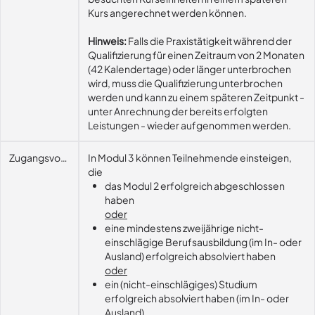
Kurs angerechnet werden können.
Hinweis:
Falls die Praxistätigkeit während der
Qualifizierung für einen Zeitraum von 2 Monaten
(42 Kalendertage) oder länger unterbrochen
wird, muss die Qualifizierung unterbrochen
werden und kann zu einem späteren Zeitpunkt -
unter Anrechnung der bereits erfolgten
Leistungen - wieder aufgenommen werden.
Zugangsvoraussetzungen
In Modul 3 können Teilnehmende einsteigen,
die
das Modul 2 erfolgreich abgeschlossen
haben
oder
eine mindestens zweijährige nicht-
einschlägige Berufsausbildung (im In- oder
Ausland) erfolgreich absolviert haben
oder
ein (nicht-einschlägiges) Studium
erfolgreich absolviert haben (im In- oder
Ausland).