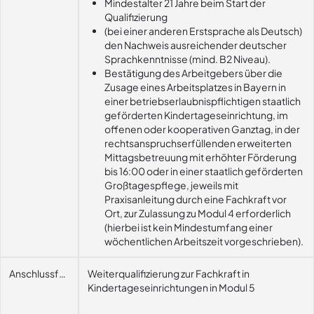
Mindestalter 21 Jahre beim Start der
Qualifizierung
(bei einer anderen Erstsprache als Deutsch)
den Nachweis ausreichender deutscher
Sprachkenntnisse (mind. B2 Niveau).
Bestätigung des Arbeitgebers über die
Zusage eines Arbeitsplatzes in Bayern in
einer betriebserlaubnispflichtigen staatlich
geförderten Kindertageseinrichtung, im
offenen oder kooperativen Ganztag, in der
rechtsanspruchserfüllenden erweiterten
Mittagsbetreuung mit erhöhter Förderung
bis 16:00 oder in einer staatlich geförderten
Großtagespflege, jeweils mit
Praxisanleitung durch eine Fachkraft vor
Ort, zur Zulassung zu Modul 4 erforderlich
(hierbei ist kein Mindestumfang einer
wöchentlichen Arbeitszeit vorgeschrieben).
Anschlussfähigkeit
Weiterqualifizierung zur Fachkraft in
Kindertageseinrichtungen in Modul 5