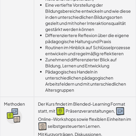
Eine vertiefte Vorstellung der
Bildungsbereiche entwickeln und wie diese
in den unterschiedlichen Bildungsorten
gezielt und mit hoher Interaktionsqualität
gestärkt werden können
Differenziertere Reflexion über die eigene
pädagogische Haltung und Praxis
Routinen im Hinblick auf Schlüsselprozesse
entwickeln und regelmäßig reflektieren
Zunehmend differenzierter Blick auf
Bildung, Lernen und Entwicklung
Pädagogisches Handeln in
unterschiedlichen pädagogischen
Arbeitsfeldern und mit unterschiedlichen
Altersgruppen
Methoden
Der Kurs findet im Blended-Learning Format
statt, mit
Präsenzveranstaltungen,
Online-Workshops sowie flexiblen Einheiten im
selbstgesteuerten Lernen.
Mit Kurzvorträgen, Diskussionen, 