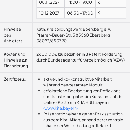
08.11.2027
14:00
-
19:00
6
10.12.2027
08:30
-
17:00
9
P
Hinweise
Kath. Kreisbildungswerk Ebersberg e.V.
des
Pfarrer-Bauer-Str. 5 85560 Ebersberg
Anbieters
08092/850790
Kosten und
2 600,00€ (zu bezahlen in 8 Raten) Förderung
Hinweise zur
durch Bundesagentur für Arbeit möglich (AZAV)
Finanzierung
Zertifizierungsvoraussetzung
aktive und ko-konstruktive Mitarbeit
während des gesamten Moduls
erfolgreiche Bearbeitung von Reflexions-
und Transferaufgaben im Kursraum auf der
Online-Plattform KITA HUB Bayern
(www.kita.bayern)
Präsentation einer eigenen Praxissituation
aus dem Kita-Alltag, anhand derer zentrale
Inhalte der Weiterbildung reflektiert