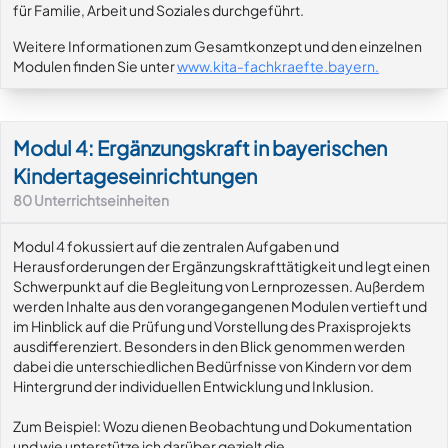
für Familie, Arbeit und Soziales durchgeführt.
Weitere Informationen zum Gesamtkonzept und den einzelnen
Modulen finden Sie unter
www.kita-fachkraefte.bayern
.
Modul 4: Ergänzungskraft in bayerischen
Kindertageseinrichtungen
80
Unterrichtseinheiten
Modul 4 fokussiert auf die zentralen Aufgaben und
Herausforderungen der Ergänzungskrafttätigkeit und legt einen
Schwerpunkt auf die Begleitung von Lernprozessen. Außerdem
werden Inhalte aus den vorangegangenen Modulen vertieft und
im Hinblick auf die Prüfung und Vorstellung des Praxisprojekts
ausdifferenziert. Besonders in den Blick genommen werden
dabei die unterschiedlichen Bedürfnisse von Kindern vor dem
Hintergrund der individuellen Entwicklung und Inklusion.
Zum Beispiel: Wozu dienen Beobachtung und Dokumentation
und wie unterstütze ich darüber gezielt die