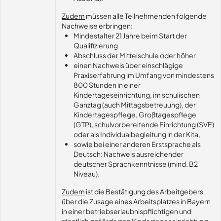
Zudem
müssen alle Teilnehmenden folgende
Nachweise erbringen:
Mindestalter 21 Jahre beim Start der
Qualifizierung
Abschluss der Mittelschule oder höher
einen Nachweis über einschlägige
Praxiserfahrung im Umfang von mindestens
800 Stunden in einer
Kindertageseinrichtung, im schulischen
Ganztag (auch Mittagsbetreuung), der
Kindertagespflege, Großtagespflege
(GTP), schulvorbereitende Einrichtung (SVE)
oder als Individualbegleitung in der Kita,
sowie bei einer anderen Erstsprache als
Deutsch: Nachweis ausreichender
deutscher Sprachkenntnisse (mind. B2
Niveau).
Zudem
ist die Bestätigung des Arbeitgebers
über die Zusage eines Arbeitsplatzes in Bayern
in einer betriebserlaubnispflichtigen und