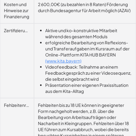
Kosten und
2 600,00€ (zu bezahlen in 8 Raten) Förderung
Hinweise zur
durch Bundesagentur für Arbeit möglich (AZAV)
Finanzierung
Zertifizierungsvoraussetzung
Aktive und ko-konstruktive Mitarbeit
während des gesamten Moduls
erfolgreiche Bearbeitung von Reflexions-
und Transferaufgaben im Kursraum auf der
Online-Plattform KITA HUB BAYERN
(www.kita.bayern)
Videofeedback: Teilnahme an einem
Feedbackgespräch zu einer Videosequenz,
die selbst eingebracht wird
Präsentation einer eigenen Praxissituation
aus dem Kita-Alltag
Fehlzeitenregelung
Fehlzeiten bis zu 18 UE können in geeigneter
Form nachgeholt werden, z.B. über die
Bearbeitung von Arbeitsaufträgen oder
Nacharbeit in Kleingruppen. Fehlzeiten über 18
UE führen zum Kursabbruch, wobei die bereits
besuchten Kurseinheiten in einem späteren