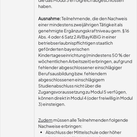
die das Modul 3 erfolgreich abgeschlossen
haben.
Ausnahme:
Teilnehmende, die den Nachweis
einer mindestens zweijährigen Tätigkeit als
genehmigte Ergänzungskraftniveau gem. § 16
Abs. 4 oder 6 Satz 2 AVBayKiBiG in einer
betriebserlaubnispflichtigen staatlich
geförderten bayerischen
Kindertageseinrichtung (mindestens 50 % der
wöchentlichen Arbeitszeit) erbringen, aufgrund
fehlender abgeschlossener einschlägiger
Berufsausbildung bzw. fehlendem
abgeschlossenen einschlägigem
Studienabschluss nicht über die
Zugangsvoraussetzung zu Modul 5 verfügen,
können direkt in Modul 4 (oder freiwillig in Modul
3) einsteigen.
Zudem
müssen alle Teilnehmenden folgende
Nachweise erbringen:
Abschluss der Mittelschule oder höher