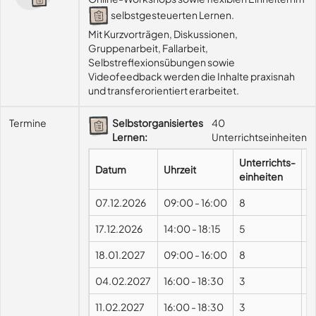
selbstgesteuerten Lernen.
Mit Kurzvorträgen, Diskussionen, 
Gruppenarbeit, Fallarbeit, 
Selbstreflexionsübungen sowie 
Videofeedback werden die Inhalte praxisnah 
und transferorientiert erarbeitet.
Termine
Selbstorganisiertes
40
Lernen:
Unterrichtseinheiten
Unterrichts-
Datum
Uhrzeit
F
einheiten
07.12.2026
09:00
-
16:00
8
P
17.12.2026
14:00
-
18:15
5
18.01.2027
09:00
-
16:00
8
P
04.02.2027
16:00
-
18:30
3
11.02.2027
16:00
-
18:30
3