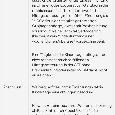
staatlich geförderten Kindertageseinrichtung,
im offenen oder kooperativen Ganztag, in der
rechtsanspruchserfüllenden erweiterten
Mittagsbetreuung mit erhöhter Förderung bis
16:00 oder in der staatlich geförderten
Großtagespflege, jeweils mit Praxisanleitung
vor Ort durch eine Fachkraft, erforderlich
(hierbei ist kein Mindestumfang einer
wöchentlichen Arbeitszeit vorgeschrieben).
Eine Tätigkeit in der Kindertagespflege, in der
nicht rechtsanspruchserfüllenden
Mittagsbetreuung, in der GTP ohne
Praxisanleitung oder in der SVE ist dabei nicht
ausreichend.
Anschlussfähigkeit
Weiterqualifizierung zur Ergänzungskraft in
Kindertageseinrichtungen in Modul 4
Hinweis:
Bei einer späteren Weiterqualifizierung
als Fachkraft durch Modul 5 kann für die