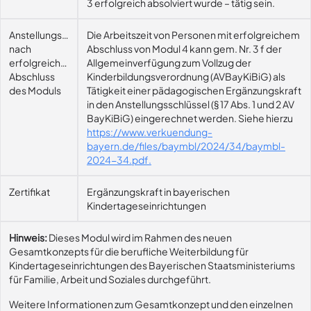
3 erfolgreich absolviert wurde – tätig sein.
Anstellungsmöglichkeit
Die Arbeitszeit von Personen mit erfolgreichem
nach
Abschluss von Modul 4 kann gem. Nr. 3 f der
erfolgreichem
Allgemeinverfügung zum Vollzug der
Abschluss
Kinderbildungsverordnung (AVBayKiBiG) als
des Moduls
Tätigkeit einer pädagogischen Ergänzungskraft
in den Anstellungsschlüssel (§ 17 Abs. 1 und 2 AV
BayKiBiG) eingerechnet werden. Siehe hierzu
https://www.verkuendung-
bayern.de/files/baymbl/2024/34/baymbl-
2024-34.pdf.
Zertifikat
Ergänzungskraft in bayerischen
Kindertageseinrichtungen
Hinweis:
Dieses Modul wird im Rahmen des neuen
Gesamtkonzepts für die berufliche Weiterbildung für
Kindertageseinrichtungen des Bayerischen Staatsministeriums
für Familie, Arbeit und Soziales durchgeführt.
Weitere Informationen zum Gesamtkonzept und den einzelnen