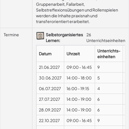
Gruppenarbeit, Fallarbeit, 
Selbstreflexionsübungen und Rollenspielen 
werden die Inhalte praxisnah und 
transferorientiert erarbeitet.
Termine
Selbstorganisiertes
26
Lernen:
Unterrichtseinheiten
Unterrichts-
Datum
Uhrzeit
F
einheiten
21.06.2027
09:00
-
16:45
9
P
30.06.2027
14:00
-
18:00
5
06.07.2027
16:00
-
19:15
4
27.07.2027
14:00
-
19:00
6
28.09.2027
14:00
-
19:00
6
22.10.2027
09:00
-
16:45
9
P