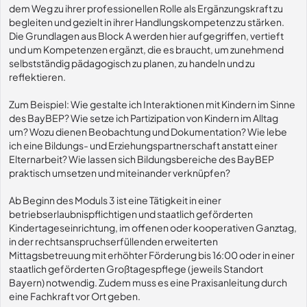
dem Weg zu ihrer professionellen Rolle als Ergänzungskraft zu
begleiten und gezielt in ihrer Handlungskompetenz zu stärken.
Die Grundlagen aus Block A werden hier aufgegriffen, vertieft
und um Kompetenzen ergänzt, die es braucht, um zunehmend
selbstständig pädagogisch zu planen, zu handeln und zu
reflektieren.
Zum Beispiel: Wie gestalte ich Interaktionen mit Kindern im Sinne
des BayBEP? Wie setze ich Partizipation von Kindern im Alltag
um? Wozu dienen Beobachtung und Dokumentation? Wie lebe
ich eine Bildungs- und Erziehungspartnerschaft anstatt einer
Elternarbeit? Wie lassen sich Bildungsbereiche des BayBEP
praktisch umsetzen und miteinander verknüpfen?
Ab Beginn des Moduls 3 ist eine Tätigkeit in einer
betriebserlaubnispflichtigen und staatlich geförderten
Kindertageseinrichtung, im offenen oder kooperativen Ganztag,
in der rechtsanspruchserfüllenden erweiterten
Mittagsbetreuung mit erhöhter Förderung bis 16:00 oder in einer
staatlich geförderten Großtagespflege (jeweils Standort
Bayern) notwendig. Zudem muss es eine Praxisanleitung durch
eine Fachkraft vor Ort geben.