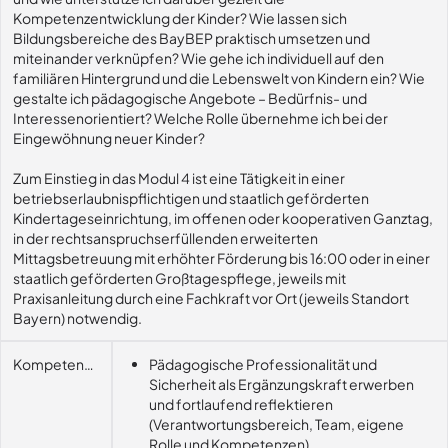
Kompetenzentwicklung der Kinder? Wie lassen sich
Bildungsbereiche des BayBEP praktisch umsetzen und
miteinander verknüpfen? Wie gehe ich individuell auf den
familiären Hintergrund und die Lebenswelt von Kindern ein? Wie
gestalte ich pädagogische Angebote – Bedürfnis- und
Interessenorientiert? Welche Rolle übernehme ich bei der
Eingewöhnung neuer Kinder?
Zum Einstieg in das Modul 4 ist eine Tätigkeit in einer
betriebserlaubnispflichtigen und staatlich geförderten
Kindertageseinrichtung, im offenen oder kooperativen Ganztag,
in der rechtsanspruchserfüllenden erweiterten
Mittagsbetreuung mit erhöhter Förderung bis 16:00 oder in einer
staatlich geförderten Großtagespflege, jeweils mit
Praxisanleitung durch eine Fachkraft vor Ort (jeweils Standort
Bayern) notwendig.
Kompetenzerwerb
Pädagogische Professionalität und
Sicherheit als Ergänzungskraft erwerben
und fortlaufend reflektieren
(Verantwortungsbereich, Team, eigene
Rolle und Kompetenzen)