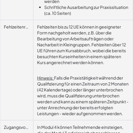
werden
Schriftliche Ausarbeitung zur Praxissituation
(ca. 10 Seiten)
Fehlzeitenregelung
Fehlzeiten bis zu 12 UE können in geeigneter
Form nachgeholt werden, z.B. über die
Bearbeitung von Arbeitsaufträgen oder
Nacharbeit in Kleingruppen. Fehlzeiten über 12
UE führen zum Kursabbruch, wobei die bereits
besuchten Kurseinheiten in einem späteren
Kurs angerechnet werden können.
Hinweis:
Falls die Praxistätigkeit während der
Qualifizierung für einen Zeitraum von 2 Monaten
(42 Kalendertage) oder länger unterbrochen
wird, muss die Qualifizierung unterbrochen
werden und kann zu einem späteren Zeitpunkt -
unter Anrechnung der bereits erfolgten
Leistungen - wieder aufgenommen werden.
Zugangsvoraussetzungen
In Modul 4 können Teilnehmende einsteigen,