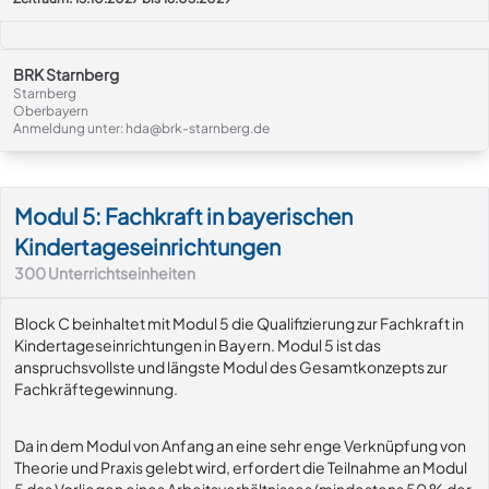
BRK Starnberg
Starnberg
Oberbayern
Anmeldung unter: hda@brk-starnberg.de
Modul-Details
Modul 5: Fachkraft in bayerischen
Kindertageseinrichtungen
300
Unterrichtseinheiten
Block C beinhaltet mit Modul 5 die Qualifizierung zur Fachkraft in
Kindertageseinrichtungen in Bayern. Modul 5 ist das
anspruchsvollste und längste Modul des Gesamtkonzepts zur
Fachkräftegewinnung.
Da in dem Modul von Anfang an eine sehr enge Verknüpfung von
Theorie und Praxis gelebt wird, erfordert die Teilnahme an Modul