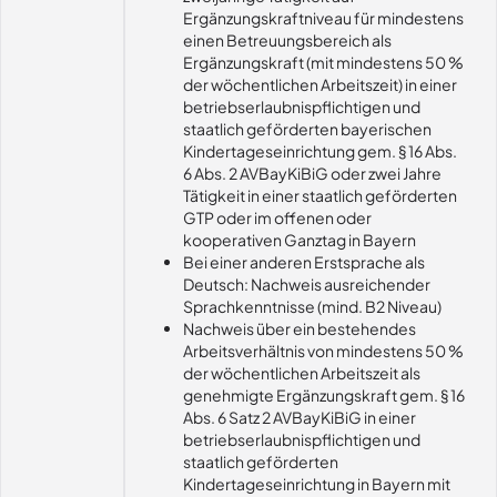
Ergänzungskraftniveau für mindestens
einen Betreuungsbereich als
Ergänzungskraft (mit mindestens 50 %
der wöchentlichen Arbeitszeit) in einer
betriebserlaubnispflichtigen und
staatlich geförderten bayerischen
Kindertageseinrichtung gem. § 16 Abs.
6 Abs. 2 AVBayKiBiG oder zwei Jahre
Tätigkeit in einer staatlich geförderten
GTP oder im offenen oder
kooperativen Ganztag in Bayern
Bei einer anderen Erstsprache als
Deutsch: Nachweis ausreichender
Sprachkenntnisse (mind. B2 Niveau)
Nachweis über ein bestehendes
Arbeitsverhältnis von mindestens 50 %
der wöchentlichen Arbeitszeit als
genehmigte Ergänzungskraft gem. § 16
Abs. 6 Satz 2 AVBayKiBiG in einer
betriebserlaubnispflichtigen und
staatlich geförderten
Kindertageseinrichtung in Bayern mit