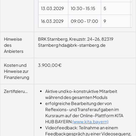
13.03.2029
10:30
-
15:15
5
16.03.2029
09:00
-
17:00
9
Hinweise
BRK Starnberg, Kreuzstr. 24-26, 82319
des
Starnberg hda@brk-starnberg.de
Anbieters
Kosten und
3.900,00 €
Hinweise zur
Finanzierung
Zertifizierungsvoraussetzung
Aktive und ko-konstruktive Mitarbeit
während des gesamten Moduls
erfolgreiche Bearbeitung der von
Reflexions- und Transferaufgaben im
Kursraum auf der Online-Plattform KITA
HUB BAYERN
(www.kita.bayern)
Videofeedback: Teilnahme an einem
Feedbackgespräch zu einer Videosequenz,