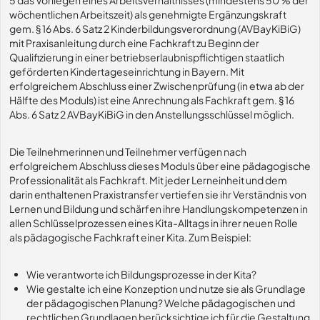
5 das Vorliegen eines Arbeitsverhältnisses (mindestens 50 % der
wöchentlichen Arbeitszeit) als genehmigte Ergänzungskraft
gem. § 16 Abs. 6 Satz 2 Kinderbildungsverordnung (AVBayKiBiG)
mit Praxisanleitung durch eine Fachkraft zu Beginn der
Qualifizierung in einer betriebserlaubnispflichtigen staatlich
geförderten Kindertageseinrichtung in Bayern. Mit
erfolgreichem Abschluss einer Zwischenprüfung (in etwa ab der
Hälfte des Moduls) ist eine Anrechnung als Fachkraft gem. § 16
Abs. 6 Satz 2 AVBayKiBiG in den Anstellungsschlüssel möglich.
Die Teilnehmerinnen und Teilnehmer verfügen nach
erfolgreichem Abschluss dieses Moduls über eine pädagogische
Professionalität als Fachkraft. Mit jeder Lerneinheit und dem
darin enthaltenen Praxistransfer vertiefen sie ihr Verständnis von
Lernen und Bildung und schärfen ihre Handlungskompetenzen in
allen Schlüsselprozessen eines Kita-Alltags in ihrer neuen Rolle
als pädagogische Fachkraft einer Kita. Zum Beispiel:
Wie verantworte ich Bildungsprozesse in der Kita?
Wie gestalte ich eine Konzeption und nutze sie als Grundlage
der pädagogischen Planung? Welche pädagogischen und
rechtlichen Grundlagen berücksichtige ich für die Gestaltung