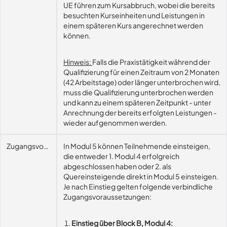
UE führen zum Kursabbruch, wobei die bereits
besuchten Kurseinheiten und Leistungen in
einem späteren Kurs angerechnet werden
können.
Hinweis:
Falls die Praxistätigkeit während der
Qualifizierung für einen Zeitraum von 2 Monaten
(42 Arbeitstage) oder länger unterbrochen wird,
muss die Qualifizierung unterbrochen werden
und kann zu einem späteren Zeitpunkt - unter
Anrechnung der bereits erfolgten Leistungen -
wieder aufgenommen werden.
Zugangsvoraussetzungen
In Modul 5 können Teilnehmende einsteigen,
die entweder 1. Modul 4 erfolgreich
abgeschlossen haben oder 2. als
Quereinsteigende direkt in Modul 5 einsteigen.
Je nach Einstieg gelten folgende verbindliche
Zugangsvoraussetzungen:
Einstieg über Block B, Modul 4: