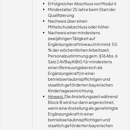
Erfolgreicher Abschluss von Modul 4
Mindestalter 25 Jahre beim Start der
Qualifizierung
Nachweis über einen
Mittelschulabschluss oder höher
Nachweis einer mindestens
zweijährigen Tätigkeit auf
Ergänzungskraftniveau (mit mind. 50
% der wöchentlichen Arbeitszeit,
Personalzustimmung gem. § 16 Abs. 6
Satz 2 AVBayKiBiG für mindestens
einen Betreuungsbereich als
Ergänzungskraft) in einer
betriebserlaubnispflichtigen und
staatlich geförderten bayerischen
Kindertageseinrichtung.
Hinweis:
Die Anstellungszeit während
Block B wird nur dann angerechnet,
wenn eine Anstellung als genehmigte
Ergänzungskraft in einer
betriebserlaubnispflichtigen und
staatlich geförderten bayerischen