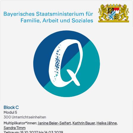
Kurs-Übersicht
Block
C
Modul 5
300
Unterrichtseinheiten
Multiplikator*innen:
Janine Beier-Seifert
,
Kathrin Bauer
,
Heike Jähne
,
Sandra Timm
Zeitraum: 15.10.2027 bis 16.03.2029