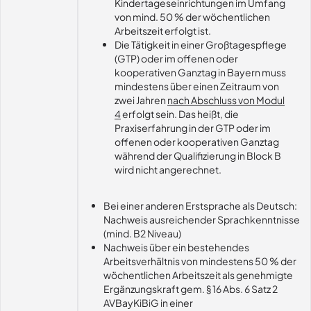
Kindertageseinrichtungen im Umfang
von mind. 50 % der wöchentlichen
Arbeitszeit erfolgt ist.
Die Tätigkeit in einer Großtagespflege
(GTP) oder im offenen oder
kooperativen Ganztag in Bayern muss
mindestens über einen Zeitraum von
zwei Jahren
nach Abschluss von Modul
4
erfolgt sein. Das heißt, die
Praxiserfahrung in der GTP oder im
offenen oder kooperativen Ganztag
während der Qualifizierung in Block B
wird nicht angerechnet.
Bei einer anderen Erstsprache als Deutsch:
Nachweis ausreichender Sprachkenntnisse
(mind. B2 Niveau)
Nachweis über ein bestehendes
Arbeitsverhältnis von mindestens 50 % der
wöchentlichen Arbeitszeit als genehmigte
Ergänzungskraft gem. § 16 Abs. 6 Satz 2
AVBayKiBiG in einer