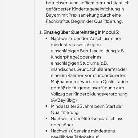
betriebserlaubnispflichtigen und staatlich
geförderten Kindertageseinrichtung in
Bayern mit Praxisanleitung durch eine
Fachkraft zu Beginn der Qualifizierung.
Einstieg über Quereinstieg in Modul 5:
Nachweis über den Abschluss einer
mindestens zweijährigen
einschlägigen Berufsausbildung (z.B.
Kinderpflege) oder eines
einschlägigen Studiums (z.B.
inländisches Grundschullehramt) oder
einer im Rahmen von standardisierten
Maßnahmen erworbenen Qualifikation
gemäß der Allgemeinverfügung zum
Vollzug der Kinderbildungsverordnung
(AVBayKibig)
Mindestalter 25 Jahre beim Start der
Qualifizierung
Nachweis über Mittelschulabschluss
oder höher
Nachweis über eine mindestens
zweijährige Tätigkeit auf