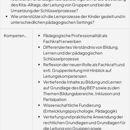
des Kita-Alltags, der Leitung von Gruppen und bei der
Umsetzung der Schlüsselprozesse?
Wie unterstütze ich die Lernprozesse der Kinder gezielt und in
unterschiedlichen pädagogischen Settings?
Kompetenzerwerb
Pädagogische Professionalität als
Fachkraft erwerben
Differenziertes Verständnis von Bildung,
Lernen und der pädagogischen
Schlüsselprozesse
Reflexion der neuen Rolle als Fachkraft und
evtl. Gruppenleitung mit Hinblick auf
Leitungskompetenzen
Vertiefende Inhalte zu Bildung und Lernen
auf Grundlage des BayBEP sowie zu den
Themen Bildungsbereiche, Inklusion und
Partizipation
Wissenschaftliche Fundierung
(Entwicklungspsychologie, Pädagogik)
Vertiefung und praktische Anwendung der
rechtlichen Grundlagen und Grundlagen für
die Leitung von Gruppen sowie