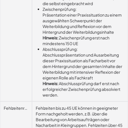
die selbst eingebracht wird
Zwischenprüfung:
Präsentation einer Praxissituation zu einem
ausgewählten Schwerpunkt der
Weiterbildung und Reflexion vor dem
Hintergrund der Weiterbildungsinhalte
Hinweis:
Zwischenprüfung erst nach
mindestens 150 UE
Abschlussprüfung:
Abschlusspräsentation und Ausarbeitung
dieser Praxissituation als Facharbeit vor
dem Hintergrund der gesamten Inhalte der
Weiterbildung mit intensiver Reflexion der
eigenen Rolle als Fachkraft
Hinweis:
Abschlussprüfung darf erst nach
erfolgreicher Zwischenprüfung absolviert
werden.
Fehlzeitenregelung
Fehlzeiten bis zu 45 UE können in geeigneter
Form nachgeholt werden, z.B. über die
Bearbeitung von Arbeitsaufträgen oder
Nacharbeit in Kleingruppen. Fehlzeiten über 45