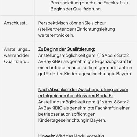
Praxisanleitung durch eine Fachkraft zu
Beginn der Qualifizierung.
Anschlussfähigkeit
Perspektivisch können Sie sich zur
(stellvertretenden) Einrichtungsleitung
weiterentwickeln.
Anstellungsmöglichkeit
Zu Beginn der Qualifizierung:
während der
Anstellungsmöglichkeit gem. § 16 Abs. 6 Satz 2
Qualifizierung
AVBayKiBiG als genehmigte Ergänzungskraft in
einer betriebserlaubnispflichtigen und staatlich
geförderten Kindertageseinrichtung in Bayern.
Nach Abschluss der Zwischenprüfung bis zum
erfolgreichen Abschluss des Modul 5:
Anstellungsmöglichkeit gem. § 16 Abs. 6 Satz 2
AVBayKiBiG als genehmigte Fachkraft in einer
betriebserlaubnispflichtigen
Kindertageseinrichtung in Bayern.
Hinweis:
Wird das Modul vorzeitig