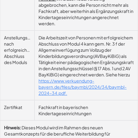
abgebrochen, kann die Person nicht mehr als
Fachkraft, aber weiterhin als Ergänzungskraft in
Kindertageseinrichtungen angerechnet
werden.
Anstellungsmöglichkeit
Die Arbeitszeit von Personen mit erfolgreichem
nach
Abschluss von Modul 4 kann gem. Nr. 3 f der
erfolgreichem
Allgemeinverfügung zum Vollzug der
Abschluss
Kinderbildungsverordnung (AVBayKiBiG) als
des Moduls
Tätigkeit einer pädagogischen Ergänzungskraft
in den Anstellungsschlüssel (§ 17 Abs. 1 und 2 AV
BayKiBiG) eingerechnet werden. Siehe hierzu
https://www.verkuendung-
bayern.de/files/baymbl/2024/34/baymbl-
2024-34.pdf.
Zertifikat
Fachkraft in bayerischen
Kindertageseinrichtungen
Hinweis:
Dieses Modul wird im Rahmen des neuen
Gesamtkonzepts für die berufliche Weiterbildung für