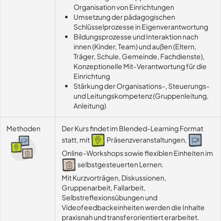
Organisation von Einrichtungen
Umsetzung der pädagogischen
Schlüsselprozesse in Eigenverantwortung
Bildungsprozesse und Interaktion nach
innen (Kinder, Team) und außen (Eltern,
Träger, Schule, Gemeinde, Fachdienste),
Konzeptionelle Mit-Verantwortung für die
Einrichtung
Stärkung der Organisations-, Steuerungs-
und Leitungskompetenz (Gruppenleitung,
Anleitung)
Methoden
Der Kurs findet im Blended-Learning Format
statt, mit
Präsenzveranstaltungen,
Online-Workshops sowie flexiblen Einheiten im
selbstgesteuerten Lernen.
Mit Kurzvorträgen, Diskussionen, 
Gruppenarbeit, Fallarbeit, 
Selbstreflexionsübungen und 
Videofeedbackeinheiten werden die Inhalte 
praxisnah und transferorientiert erarbeitet.