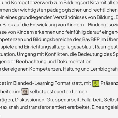
 und Kompetenzerwerb zum Bildungsort Kita mit all sei
rnen der wichtigsten pädagogischen und rechtlichen 
ln eines grundlegenden Verständnisses von Bildung, 
er Blick auf die Entwicklung von Kindern – Bindung, s
sse von Kindern erkennen und feinfühlig darauf einge
petenzen und Bildungsbereiche des BayBEP im Über
spiele und Einrichtungsalltag: Tagesablauf, Raumgestal
tuation, Umgang mit Konflikten, die Bedeutung des Sp
gen der Beobachtung und Dokumentation
n der eigenen Kompetenzen, Haltung und Lernbiograf
ndet im Blended-Learning Format statt, mit
Präsenz
nheiten im
selbstgesteuerten Lernen.
trägen, Diskussionen, Gruppenarbeit, Fallarbeit, Se
praxisnah und transferorientiert erarbeitet. Eine angele
.