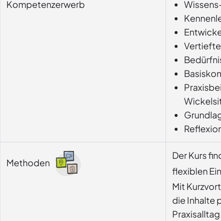
Kompetenzerwerb
Wissens-
Kennenle
Entwicke
Vertieft
Bedürfni
Basiskom
Praxisbei
Wickelsi
Grundla
Reflexio
Der Kurs fi
Methoden
flexiblen Ei
Mit Kurzvor
die Inhalte 
Praxisalltag