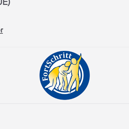
UE)
r