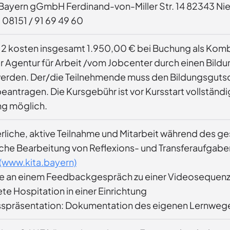
n gGmbH Ferdinand-von-Miller Str. 14 82343 Niederpöcking fortbildung@fortschr
 08151 / 91 69 49 60
en insgesamt 1.950,00 € bei Buchung als Kombikurs. Dieses Angebot ist nach AZAV zertif
r Agentur für Arbeit /vom Jobcenter durch einen Bild
erden. Der/die Teilnehmende muss den Bildungsgutsche
rt vollständig zu entrichten, nach Absprache ist eine
ng möglich.
erliche, aktive Teilnahme und Mitarbeit während des 
iche Bearbeitung von Reflexions- und Transferaufgabe
(www.kita.bayern)
e an einem Feedbackgespräch zu einer Videosequenz, 
te Hospitation in einer Einrichtung
spräsentation: Dokumentation des eigenen Lernweg