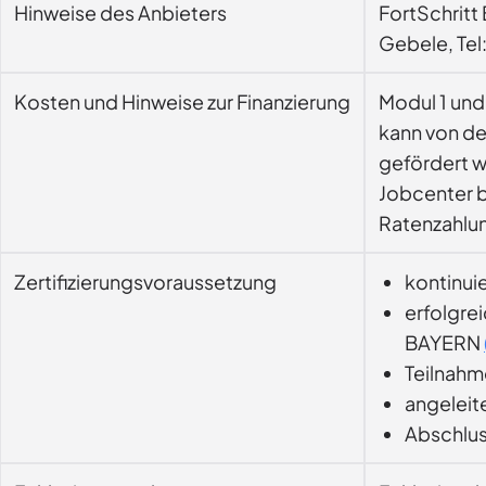
Hinweise des Anbieters
FortSchritt Bayer
Gebele, Tel:
Kosten und Hinweise zur Finanzierung
Modul 1 und 2 kost
kann von de
gefördert w
Jobcenter beantragen. Die Kursgebühr ist vor Kurssta
Ratenzahlu
Zertifizierungsvoraussetzung
kontinui
erfolgre
BAYERN
Teilnahm
angeleite
Abschlus