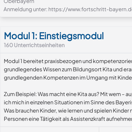
Oberbayern
Anmeldung unter: https://www.fortschritt-bayern.
Modul-Details
Modul 1: Einstiegsmodul
160
Unterrichtseinheiten
Modul 1 bereitet praxisbezogen und kompetenzorienti
grundlegendes Wissen zum Bildungsort Kita und erarbe
grundlegenden Kompetenzen im Umgang mit Kindern 
Zum Beispiel: Was macht eine Kita aus? Mit wem – auß
ich mich in einzelnen Situationen im Sinne des Baye
Was brauchen Kinder, wie lernen und spielen Kinder
Personen eine Tätigkeit als Assistenzkraft aufnehmen,