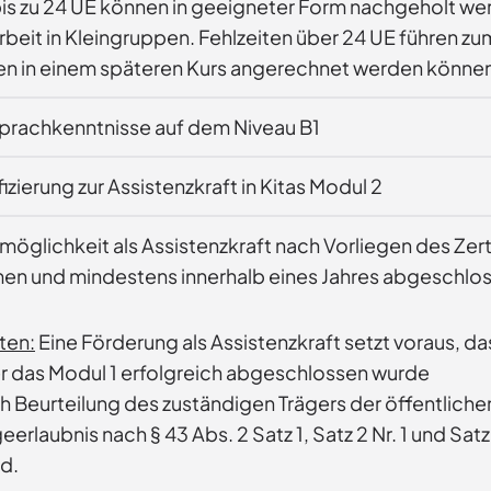
bis zu 24 UE können in geeigneter Form nachgeholt wer
beit in Kleingruppen. Fehlzeiten über 24 UE führen z
en in einem späteren Kurs angerechnet werden könne
prachkenntnisse auf dem Niveau B1
Weiterqualifizierung zur Assistenzkraft in Kitas Modul 2
möglichkeit als Assistenzkraft nach Vorliegen des Zer
n und mindestens innerhalb eines Jahres abgeschlos
ten:
Eine Förderung als Assistenzkraft setzt voraus, da
 das Modul 1 erfolgreich abgeschlossen wurde
 Beurteilung des zuständigen Trägers der öffentlichen
eerlaubnis nach § 43 Abs. 2 Satz 1, Satz 2 Nr. 1 und S
nd.