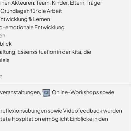
nen Akteuren: Team, Kinder, Eltern, Träger
Grundlagen für die Arbeit
Entwicklung & Lernen
ozio-emotionale Entwicklung
hen
blick
tung, Essenssituation in der Kita, die
iels
ie
veranstaltungen,
Online-Workshops sowie
lbstreflexionsübungen sowie Videofeedback werden 
itete Hospitation ermöglicht Einblicke in den 