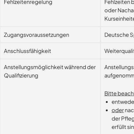
Fehlzeitenregelung
Fehlzeiten 
oder Nachar
Kurseinheit
Zugangsvoraussetzungen
Deutsche S
Anschlussfähigkeit
Anstellungsmöglichkeit während der
Anstellungs
Qualifizierung
aufgenomme
Bitte beach
entweder
oder
nach
der Pfleg
erfüllt si