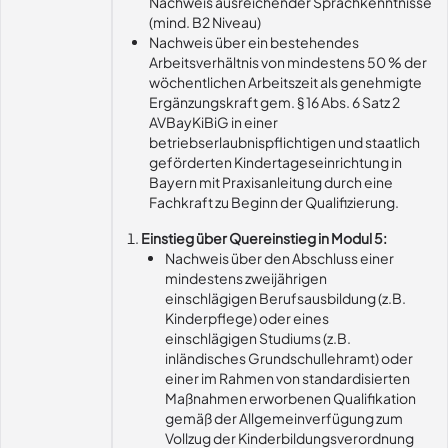
Nachweis ausreichender Sprachkenntnisse
(mind. B2 Niveau)
Nachweis über ein bestehendes
Arbeitsverhältnis von mindestens 50 % der
wöchentlichen Arbeitszeit als genehmigte
Ergänzungskraft gem. § 16 Abs. 6 Satz 2
AVBayKiBiG in einer
betriebserlaubnispflichtigen und staatlich
geförderten Kindertageseinrichtung in
Bayern mit Praxisanleitung durch eine
Fachkraft zu Beginn der Qualifizierung.
Einstieg über Quereinstieg in Modul 5:
Nachweis über den Abschluss einer
mindestens zweijährigen
einschlägigen Berufsausbildung (z.B.
Kinderpflege) oder eines
einschlägigen Studiums (z.B.
inländisches Grundschullehramt) oder
einer im Rahmen von standardisierten
Maßnahmen erworbenen Qualifikation
gemäß der Allgemeinverfügung zum
Vollzug der Kinderbildungsverordnung