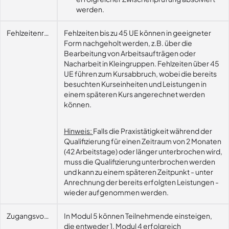
werden.
Fehlzeitenregelung
Fehlzeiten bis zu 45 UE können in geeigneter
Form nachgeholt werden, z.B. über die
Bearbeitung von Arbeitsaufträgen oder
Nacharbeit in Kleingruppen. Fehlzeiten über 45
UE führen zum Kursabbruch, wobei die bereits
besuchten Kurseinheiten und Leistungen in
einem späteren Kurs angerechnet werden
können.
Hinweis:
Falls die Praxistätigkeit während der
Qualifizierung für einen Zeitraum von 2 Monaten
(42 Arbeitstage) oder länger unterbrochen wird,
muss die Qualifizierung unterbrochen werden
und kann zu einem späteren Zeitpunkt - unter
Anrechnung der bereits erfolgten Leistungen -
wieder aufgenommen werden.
Zugangsvoraussetzungen
In Modul 5 können Teilnehmende einsteigen,
die entweder 1. Modul 4 erfolgreich