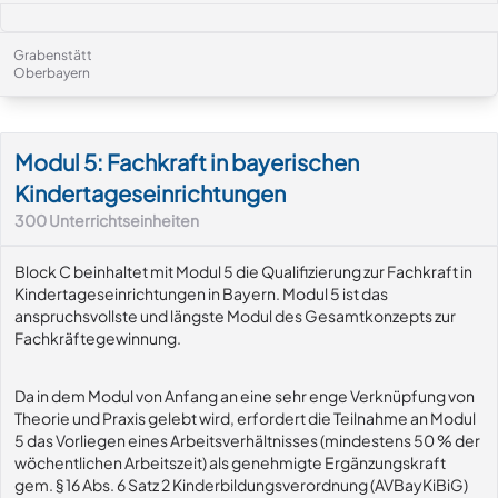
Grabenstätt
Oberbayern
Modul-Details
Modul 5: Fachkraft in bayerischen
Kindertageseinrichtungen
300
Unterrichtseinheiten
Block C beinhaltet mit Modul 5 die Qualifizierung zur Fachkraft in
Kindertageseinrichtungen in Bayern. Modul 5 ist das
anspruchsvollste und längste Modul des Gesamtkonzepts zur
Fachkräftegewinnung.
Da in dem Modul von Anfang an eine sehr enge Verknüpfung von
Theorie und Praxis gelebt wird, erfordert die Teilnahme an Modul
5 das Vorliegen eines Arbeitsverhältnisses (mindestens 50 % der
wöchentlichen Arbeitszeit) als genehmigte Ergänzungskraft
gem. § 16 Abs. 6 Satz 2 Kinderbildungsverordnung (AVBayKiBiG)