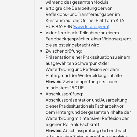
während des gesamten Moduls
erfolgreiche Bearbeitung der von
Reflexions- und Transferaufgaben im
Kursraum auf der Online-Plattform KITA
HUB BAYERN
(www.kita.bayern)
Videofeedback: Teilnahme an einem
Feedbackgespräch zu einer Videosequenz,
die selbst eingebracht wird
Zwischenprüfung:
Präsentation einer Praxissituation zu einem
ausgewählten Schwerpunkt der
Weiterbildung und Reflexion vor dem
Hintergrund der Weiterbildungsinhalte
Hinweis:
Zwischenprüfung erst nach
mindestens 150 UE
Abschlussprüfung:
Abschlusspräsentation und Ausarbeitung
dieser Praxissituation als Facharbeit vor
dem Hintergrund der gesamten Inhalte der
Weiterbildung mit intensiver Reflexion der
eigenen Rolle als Fachkraft
Hinweis:
Abschlussprüfung darf erst nach
erfolgreicher Zwischenprüfung absolviert