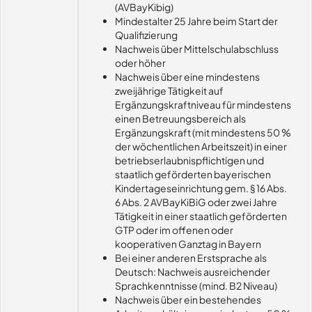
(AVBayKibig)
Mindestalter 25 Jahre beim Start der
Qualifizierung
Nachweis über Mittelschulabschluss
oder höher
Nachweis über eine mindestens
zweijährige Tätigkeit auf
Ergänzungskraftniveau für mindestens
einen Betreuungsbereich als
Ergänzungskraft (mit mindestens 50 %
der wöchentlichen Arbeitszeit) in einer
betriebserlaubnispflichtigen und
staatlich geförderten bayerischen
Kindertageseinrichtung gem. § 16 Abs.
6 Abs. 2 AVBayKiBiG oder zwei Jahre
Tätigkeit in einer staatlich geförderten
GTP oder im offenen oder
kooperativen Ganztag in Bayern
Bei einer anderen Erstsprache als
Deutsch: Nachweis ausreichender
Sprachkenntnisse (mind. B2 Niveau)
Nachweis über ein bestehendes