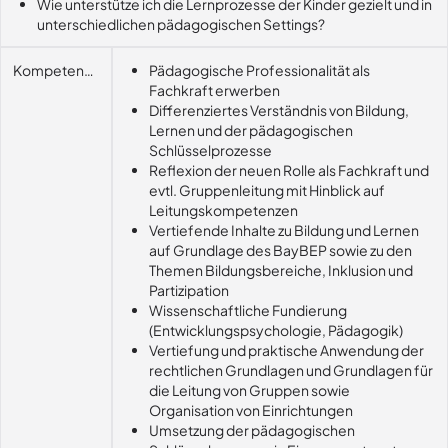
Wie unterstütze ich die Lernprozesse der Kinder gezielt und in
unterschiedlichen pädagogischen Settings?
Kompetenzerwerb
Pädagogische Professionalität als
Fachkraft erwerben
Differenziertes Verständnis von Bildung,
Lernen und der pädagogischen
Schlüsselprozesse
Reflexion der neuen Rolle als Fachkraft und
evtl. Gruppenleitung mit Hinblick auf
Leitungskompetenzen
Vertiefende Inhalte zu Bildung und Lernen
auf Grundlage des BayBEP sowie zu den
Themen Bildungsbereiche, Inklusion und
Partizipation
Wissenschaftliche Fundierung
(Entwicklungspsychologie, Pädagogik)
Vertiefung und praktische Anwendung der
rechtlichen Grundlagen und Grundlagen für
die Leitung von Gruppen sowie
Organisation von Einrichtungen
Umsetzung der pädagogischen