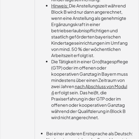
Hinweis:
Die Anstellungszeit während
Block B wird nur dann angerechnet,
wenn eine Anstellung als genehmigte
Ergänzungskraft in einer
betriebserlaubnispflichtigen und
staatlich geförderten bayerischen
Kindertageseinrichtungen im Umfang
von mind. 50 % der wöchentlichen
Arbeitszeit erfolgt ist.
Die Tätigkeit in einer Großtagespflege
(GTP) oder im offenen oder
kooperativen Ganztag in Bayern muss
mindestens über einen Zeitraum von
zwei Jahren
nach Abschluss von Modul
4
erfolgt sein. Das heißt, die
Praxiserfahrung in der GTP oder im
offenen oder kooperativen Ganztag
während der Qualifizierung in Block B
wird nicht angerechnet.
Bei einer anderen Erstsprache als Deutsch: