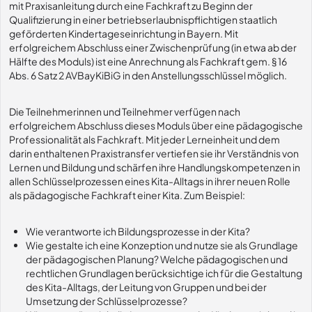
mit Praxisanleitung durch eine Fachkraft zu Beginn der
Qualifizierung in einer betriebserlaubnispflichtigen staatlich
geförderten Kindertageseinrichtung in Bayern. Mit
erfolgreichem Abschluss einer Zwischenprüfung (in etwa ab der
Hälfte des Moduls) ist eine Anrechnung als Fachkraft gem. § 16
Abs. 6 Satz 2 AVBayKiBiG in den Anstellungsschlüssel möglich.
Die Teilnehmerinnen und Teilnehmer verfügen nach
erfolgreichem Abschluss dieses Moduls über eine pädagogische
Professionalität als Fachkraft. Mit jeder Lerneinheit und dem
darin enthaltenen Praxistransfer vertiefen sie ihr Verständnis von
Lernen und Bildung und schärfen ihre Handlungskompetenzen in
allen Schlüsselprozessen eines Kita-Alltags in ihrer neuen Rolle
als pädagogische Fachkraft einer Kita. Zum Beispiel:
Wie verantworte ich Bildungsprozesse in der Kita?
Wie gestalte ich eine Konzeption und nutze sie als Grundlage
der pädagogischen Planung? Welche pädagogischen und
rechtlichen Grundlagen berücksichtige ich für die Gestaltung
des Kita-Alltags, der Leitung von Gruppen und bei der
Umsetzung der Schlüsselprozesse?