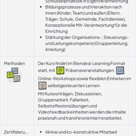
Schlüsselprozesse in Eigenverantwortung
Bildungsprozesse und Interaktion nach
innen (Kinder, Team) und außen (Eltern,
Träger, Schule, Gemeinde, Fachdienste),
Konzeptionelle Mit-Verantwortung für die
Einrichtung
Stärkung der Organisations-, Steuerungs-
und Leitungskompetenz (Gruppenleitung,
Anleitung)
Methoden
Der Kurs findet im Blended-Learning Format
statt, mit
Präsenzveranstaltungen,
Online-Workshops sowie flexiblen Einheiten im
selbstgesteuerten Lernen.
Mit Kurzvorträgen, Diskussionen, 
Gruppenarbeit, Fallarbeit, 
Selbstreflexionsübungen und 
Videofeedbackeinheiten werden die Inhalte 
praxisnah und transferorientiert erarbeitet.
Zertifizierungsvoraussetzung
Aktive und ko-konstruktive Mitarbeit