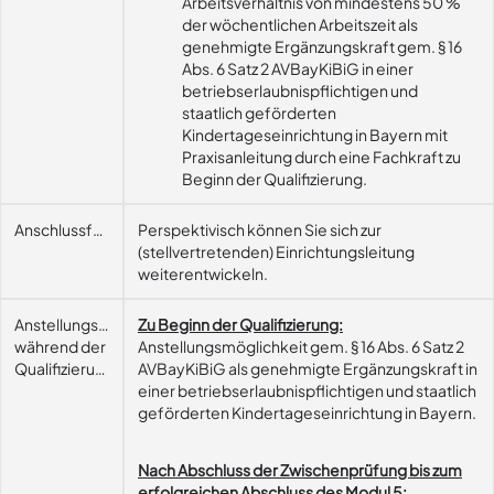
Arbeitsverhältnis von mindestens 50 %
der wöchentlichen Arbeitszeit als
genehmigte Ergänzungskraft gem. § 16
Abs. 6 Satz 2 AVBayKiBiG in einer
betriebserlaubnispflichtigen und
staatlich geförderten
Kindertageseinrichtung in Bayern mit
Praxisanleitung durch eine Fachkraft zu
Beginn der Qualifizierung.
Anschlussfähigkeit
Perspektivisch können Sie sich zur
(stellvertretenden) Einrichtungsleitung
weiterentwickeln.
Anstellungsmöglichkeit
Zu Beginn der Qualifizierung:
während der
Anstellungsmöglichkeit gem. § 16 Abs. 6 Satz 2
Qualifizierung
AVBayKiBiG als genehmigte Ergänzungskraft in
einer betriebserlaubnispflichtigen und staatlich
geförderten Kindertageseinrichtung in Bayern.
Nach Abschluss der Zwischenprüfung bis zum
erfolgreichen Abschluss des Modul 5: