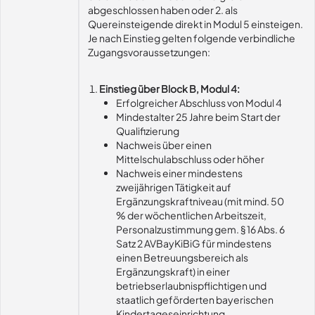
abgeschlossen haben oder 2. als
Quereinsteigende direkt in Modul 5 einsteigen.
Je nach Einstieg gelten folgende verbindliche
Zugangsvoraussetzungen:
Einstieg über Block B, Modul 4:
Erfolgreicher Abschluss von Modul 4
Mindestalter 25 Jahre beim Start der
Qualifizierung
Nachweis über einen
Mittelschulabschluss oder höher
Nachweis einer mindestens
zweijährigen Tätigkeit auf
Ergänzungskraftniveau (mit mind. 50
% der wöchentlichen Arbeitszeit,
Personalzustimmung gem. § 16 Abs. 6
Satz 2 AVBayKiBiG für mindestens
einen Betreuungsbereich als
Ergänzungskraft) in einer
betriebserlaubnispflichtigen und
staatlich geförderten bayerischen
Kindertageseinrichtung.