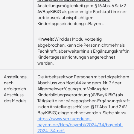
Anstellungsmöglichkeit gem. § 16 Abs. 6 Satz 2
AVBayKiBiG als genehmigte Fachkraft in einer
betriebserlaubnispflichtigen
Kindertageseinrichtung in Bayern.
Hinweis:
Wird das Modul vorzeitig
abgebrochen, kann die Person nicht mehr als
Fachkraft, aber weiterhin als Ergänzungskraft in
Kindertageseinrichtungen angerechnet
werden.
Anstellungsmöglichkeit
Die Arbeitszeit von Personen mit erfolgreichem
nach
Abschluss von Modul 4 kann gem. Nr. 3 f der
erfolgreichem
Allgemeinverfügung zum Vollzug der
Abschluss
Kinderbildungsverordnung (AVBayKiBiG) als
des Moduls
Tätigkeit einer pädagogischen Ergänzungskraft
in den Anstellungsschlüssel (§ 17 Abs. 1 und 2 AV
BayKiBiG) eingerechnet werden. Siehe hierzu
https://www.verkuendung-
bayern.de/files/baymbl/2024/34/baymbl-
2024-34.pdf.