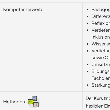
Kompetenzerwerb
Pädagogi
Differen
Reflexio
Vertiefe
Inklusion
Wissensc
Vertiefu
sowie Or
Umsetzun
Bildungs
Fachdien
Stärkung
Der Kurs fi
Methoden
flexiblen Ei