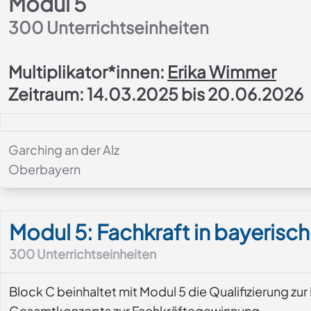
Modul 5
300
Unterrichtseinheiten
Multiplikator*innen:
Erika Wimmer
Zeitraum: 14.03.2025 bis 20.06.2026
Garching an der Alz
Oberbayern
Modul-Details
Modul 5: Fachkraft in bayeris
300
Unterrichtseinheiten
Block C beinhaltet mit Modul 5 die Qualifizierung zu
Gesamtkonzepts zur Fachkräftegewinnung.