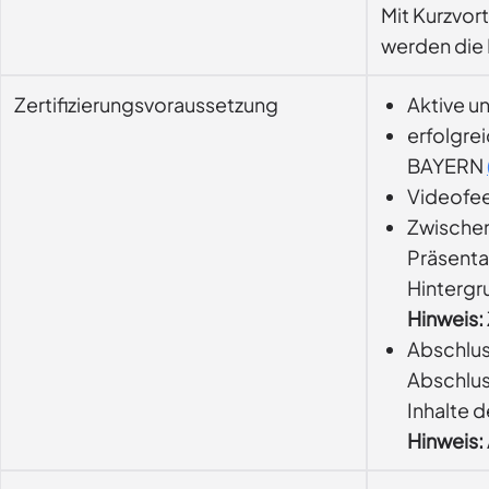
Mit Kurzvor
werden die I
Zertifizierungsvoraussetzung
Aktive u
erfolgre
BAYERN
Videofee
Zwische
Präsenta
Hintergr
Hinweis:
Abschlu
Abschlus
Inhalte d
Hinweis: