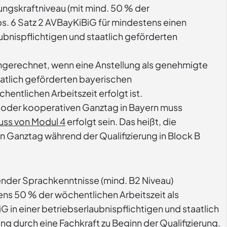
ungskraftniveau (mit mind. 50 % der
s. 6 Satz 2 AVBayKiBiG für mindestens einen
ubnispflichtigen und staatlich geförderten
angerechnet, wenn eine Anstellung als genehmigte
aatlich geförderten bayerischen
ntlichen Arbeitszeit erfolgt ist.
n oder kooperativen Ganztag in Bayern muss
uss von Modul 4
erfolgt sein. Das heißt, die
n Ganztag während der Qualifizierung in Block B
ender Sprachkenntnisse (mind. B2 Niveau)
ns 50 % der wöchentlichen Arbeitszeit als
 in einer betriebserlaubnispflichtigen und staatlich
ng durch eine Fachkraft zu Beginn der Qualifizierung.