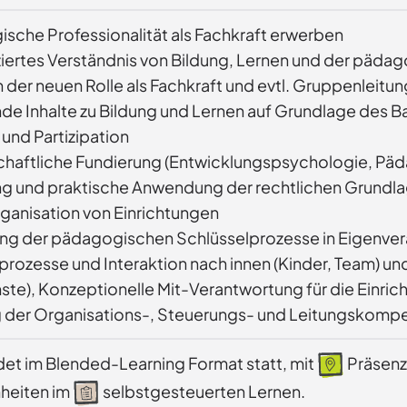
sche Professionalität als Fachkraft erwerben
ziertes Verständnis von Bildung, Lernen und der päd
n der neuen Rolle als Fachkraft und evtl. Gruppenleit
nde Inhalte zu Bildung und Lernen auf Grundlage des
 und Partizipation
haftliche Fundierung (Entwicklungspsychologie, Päd
ng und praktische Anwendung der rechtlichen Grundla
ganisation von Einrichtungen
g der pädagogischen Schlüsselprozesse in Eigenve
prozesse und Interaktion nach innen (Kinder, Team) un
ste), Konzeptionelle Mit-Verantwortung für die Einric
 der Organisations-, Steuerungs- und Leitungskompe
ndet im Blended-Learning Format statt, mit
Präsenz
nheiten im
selbstgesteuerten Lernen.