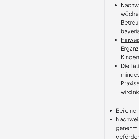
Nachwe
wöchen
Betreuu
bayeri
Hinwei
Ergänzu
Kinder
Die Tä
mindes
Praxis
wird n
Bei eine
Nachweis
genehmig
gefördert