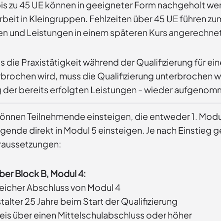
bis zu 45 UE können in geeigneter Form nachgeholt wer
beit in Kleingruppen. Fehlzeiten über 45 UE führen z
en und Leistungen in einem späteren Kurs angerechne
ls die Praxistätigkeit während der Qualifizierung für 
rbrochen wird, muss die Qualifizierung unterbrochen w
der bereits erfolgten Leistungen - wieder aufgeno
können Teilnehmende einsteigen, die entweder 1. Modu
gende direkt in Modul 5 einsteigen. Je nach Einstieg g
aussetzungen:
ber Block B, Modul 4:
reicher Abschluss von Modul 4
alter 25 Jahre beim Start der Qualifizierung
is über einen Mittelschulabschluss oder höher