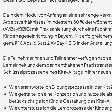
Da in dem Modul von Anfang an eine sehr enge Verknü
Arbeitsverhältnisses (mindestens 50 % der wöchentl
(AVBayKiBiG) mit Praxisanleitung durch eine Fachkraf
Kindertageseinrichtung in Bayern. Mit erfolgreichem
gem. § 16 Abs. 6 Satz 2 AVBayKiBiG in den Anstellun
Die Teilnehmerinnen und Teilnehmer verfügen nach e
Lerneinheit und dem darin enthaltenen Praxistransfe
Schlüsselprozessen eines Kita-Alltags in ihrer neuen
Wie verantworte ich Bildungsprozesse in der Kita
Wie gestalte ich eine Konzeption und nutze sie
berücksichtige ich für die Gestaltung des Kita-
Wie unterstütze ich die Lernprozesse der Kinder 