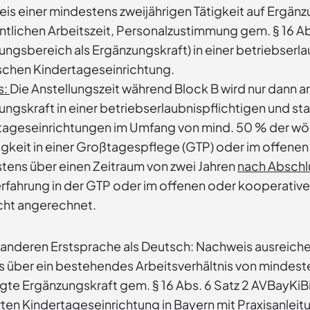
is einer mindestens zweijährigen Tätigkeit auf Ergänz
tlichen Arbeitszeit, Personalzustimmung gem. § 16 Ab
ngsbereich als Ergänzungskraft) in einer betriebserla
schen Kindertageseinrichtung.
s:
Die Anstellungszeit während Block B wird nur dann 
ngskraft in einer betriebserlaubnispflichtigen und st
tageseinrichtungen im Umfang von mind. 50 % der wöche
tigkeit in einer Großtagespflege (GTP) oder im offene
tens über einen Zeitraum von zwei Jahren
nach Abschl
erfahrung in der GTP oder im offenen oder kooperative
icht angerechnet.
r anderen Erstsprache als Deutsch: Nachweis ausreich
 über ein bestehendes Arbeitsverhältnis von mindeste
te Ergänzungskraft gem. § 16 Abs. 6 Satz 2 AVBayKiBiG
en Kindertageseinrichtung in Bayern mit Praxisanleitu