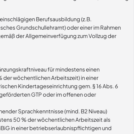
einschlägigen Berufsausbildung (z.B.
ndisches Grundschullehramt) oder einer im Rahmen
gemäß der Allgemeinverfügung zum Vollzug der
änzungskraftniveau für mindestens einen
der wöchentlichen Arbeitszeit) in einer
rischen Kindertageseinrichtung gem. § 16 Abs. 6
ch geförderten GTP oder im offenen oder
chender Sprachkenntnisse (mind. B2 Niveau)
tens 50 % der wöchentlichen Arbeitszeit als
iG in einer betriebserlaubnispflichtigen und