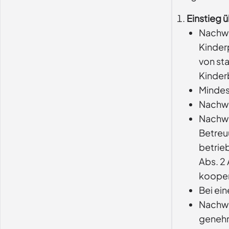
Einstieg 
Nachwe
Kinder
von st
Kinder
Mindest
Nachwe
Nachwe
Betreu
betrie
Abs. 2 
kooper
Bei ei
Nachwe
genehm