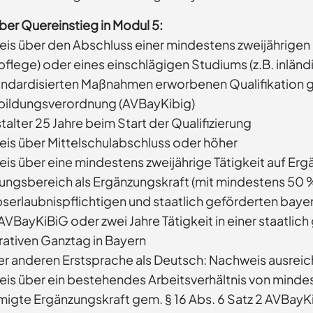
über Quereinstieg in Modul 5:
is über den Abschluss einer mindestens zweijährigen 
pflege) oder eines einschlägigen Studiums (z.B. inlä
andardisierten Maßnahmen erworbenen Qualifikation 
bildungsverordnung (AVBayKibig)
alter 25 Jahre beim Start der Qualifizierung
is über Mittelschulabschluss oder höher
is über eine mindestens zweijährige Tätigkeit auf Erg
ungsbereich als Ergänzungskraft (mit mindestens 50 % 
bserlaubnispflichtigen und staatlich geförderten baye
AVBayKiBiG oder zwei Jahre Tätigkeit in einer staatli
ativen Ganztag in Bayern
ner anderen Erstsprache als Deutsch: Nachweis ausrei
is über ein bestehendes Arbeitsverhältnis von mindes
igte Ergänzungskraft gem. § 16 Abs. 6 Satz 2 AVBayKiB