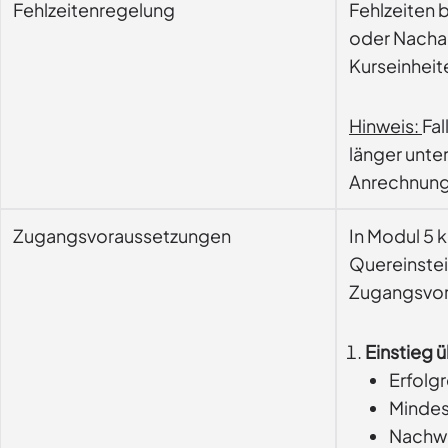
Fehlzeitenregelung
Fehlzeiten 
oder Nachar
Kurseinheit
Hinweis:
Fal
länger unte
Anrechnung 
Zugangsvoraussetzungen
In Modul 5 
Quereinstei
Zugangsvor
Einstieg ü
Erfolg
Mindest
Nachwe