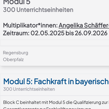
Modul 5
300
Unterrichtseinheiten
Multiplikator*innen:
Angelika Schäffe
Zeitraum: 02.05.2025 bis 26.09.2026
Regensburg
Oberpfalz
Modul-Details
Modul 5: Fachkraft in bayeris
300
Unterrichtseinheiten
Block C beinhaltet mit Modul 5 die Qualifizierung zu
Gesamtkonzepts zur Fachkräftegewinnung.