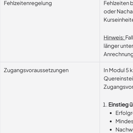
Fehlzeitenregelung
Fehlzeiten 
oder Nachar
Kurseinheit
Hinweis:
Fal
länger unte
Anrechnung 
Zugangsvoraussetzungen
In Modul 5 
Quereinstei
Zugangsvor
Einstieg ü
Erfolg
Mindest
Nachwe