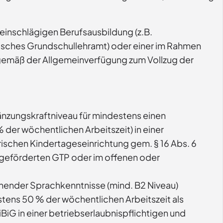
einschlägigen Berufsausbildung (z.B.
ndisches Grundschullehramt) oder einer im Rahmen
gemäß der Allgemeinverfügung zum Vollzug der
änzungskraftniveau für mindestens einen
der wöchentlichen Arbeitszeit) in einer
rischen Kindertageseinrichtung gem. § 16 Abs. 6
ch geförderten GTP oder im offenen oder
chender Sprachkenntnisse (mind. B2 Niveau)
tens 50 % der wöchentlichen Arbeitszeit als
iG in einer betriebserlaubnispflichtigen und