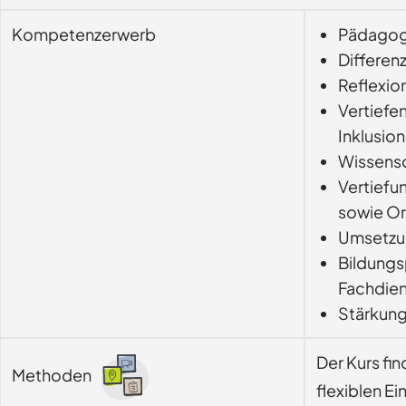
Kompetenzerwerb
Pädagogi
Differen
Reflexio
Vertiefe
Inklusion
Wissensc
Vertiefu
sowie Or
Umsetzun
Bildungs
Fachdien
Stärkung
Der Kurs fi
Methoden
flexiblen Ei