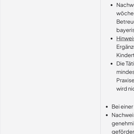
Nachwe
wöchen
Betreuu
bayeri
Hinwei
Ergänzu
Kinder
Die Tä
mindes
Praxis
wird n
Bei eine
Nachweis
genehmig
gefördert