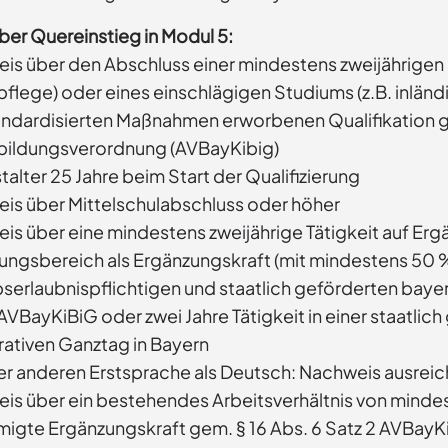
über Quereinstieg in Modul 5:
is über den Abschluss einer mindestens zweijährigen 
pflege) oder eines einschlägigen Studiums (z.B. inlä
andardisierten Maßnahmen erworbenen Qualifikation 
bildungsverordnung (AVBayKibig)
alter 25 Jahre beim Start der Qualifizierung
is über Mittelschulabschluss oder höher
is über eine mindestens zweijährige Tätigkeit auf Erg
ungsbereich als Ergänzungskraft (mit mindestens 50 % 
bserlaubnispflichtigen und staatlich geförderten baye
AVBayKiBiG oder zwei Jahre Tätigkeit in einer staatli
ativen Ganztag in Bayern
ner anderen Erstsprache als Deutsch: Nachweis ausrei
is über ein bestehendes Arbeitsverhältnis von mindes
igte Ergänzungskraft gem. § 16 Abs. 6 Satz 2 AVBayKiB