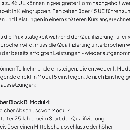
bis zu 45 UE können in geeigneter Form nachgeholt wer
beit in Kleingruppen. Fehlzeiten über 45 UE führen z
en und Leistungen in einem späteren Kurs angerechne
ls die Praxistätigkeit während der Qualifizierung für 
rbrochen wird, muss die Qualifizierung unterbrochen w
der bereits erfolgten Leistungen - wieder aufgeno
können Teilnehmende einsteigen, die entweder 1. Modu
gende direkt in Modul 5 einsteigen. Je nach Einstieg g
aussetzungen:
ber Block B, Modul 4:
reicher Abschluss von Modul 4
alter 25 Jahre beim Start der Qualifizierung
is über einen Mittelschulabschluss oder höher