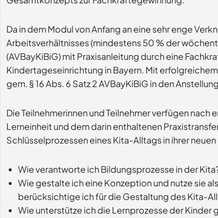
Da in dem Modul von Anfang an eine sehr enge Verknü
Arbeitsverhältnisses (mindestens 50 % der wöchentl
(AVBayKiBiG) mit Praxisanleitung durch eine Fachkraf
Kindertageseinrichtung in Bayern. Mit erfolgreichem
gem. § 16 Abs. 6 Satz 2 AVBayKiBiG in den Anstellun
Die Teilnehmerinnen und Teilnehmer verfügen nach e
Lerneinheit und dem darin enthaltenen Praxistransfe
Schlüsselprozessen eines Kita-Alltags in ihrer neuen
Wie verantworte ich Bildungsprozesse in der Kita
Wie gestalte ich eine Konzeption und nutze sie
berücksichtige ich für die Gestaltung des Kita-
Wie unterstütze ich die Lernprozesse der Kinder 