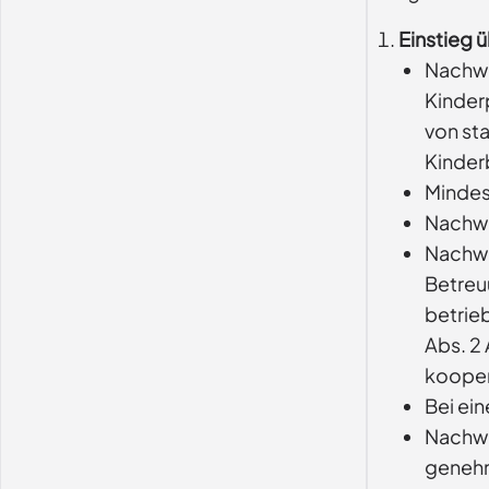
Einstieg 
Nachwe
Kinder
von st
Kinder
Mindest
Nachwe
Nachwe
Betreu
betrie
Abs. 2 
kooper
Bei ei
Nachwe
genehm