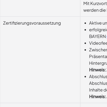
Mit Kurzvor
werden die I
Zertifizierungsvoraussetzung
Aktive u
erfolgre
BAYERN
Videofee
Zwische
Präsenta
Hintergr
Hinweis:
Abschlu
Abschlus
Inhalte d
Hinweis: