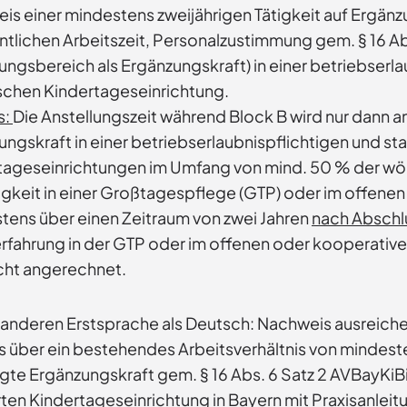
is einer mindestens zweijährigen Tätigkeit auf Ergänz
tlichen Arbeitszeit, Personalzustimmung gem. § 16 Ab
ngsbereich als Ergänzungskraft) in einer betriebserla
schen Kindertageseinrichtung.
s:
Die Anstellungszeit während Block B wird nur dann 
ngskraft in einer betriebserlaubnispflichtigen und st
tageseinrichtungen im Umfang von mind. 50 % der wöche
tigkeit in einer Großtagespflege (GTP) oder im offene
tens über einen Zeitraum von zwei Jahren
nach Abschl
erfahrung in der GTP oder im offenen oder kooperative
icht angerechnet.
r anderen Erstsprache als Deutsch: Nachweis ausreich
 über ein bestehendes Arbeitsverhältnis von mindeste
te Ergänzungskraft gem. § 16 Abs. 6 Satz 2 AVBayKiBiG
en Kindertageseinrichtung in Bayern mit Praxisanleitu