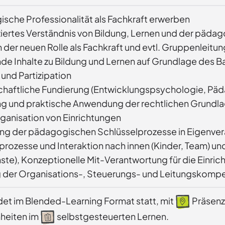
sche Professionalität als Fachkraft erwerben
ziertes Verständnis von Bildung, Lernen und der päd
n der neuen Rolle als Fachkraft und evtl. Gruppenleit
nde Inhalte zu Bildung und Lernen auf Grundlage des
 und Partizipation
haftliche Fundierung (Entwicklungspsychologie, Päd
ng und praktische Anwendung der rechtlichen Grundla
ganisation von Einrichtungen
g der pädagogischen Schlüsselprozesse in Eigenve
prozesse und Interaktion nach innen (Kinder, Team) un
ste), Konzeptionelle Mit-Verantwortung für die Einric
 der Organisations-, Steuerungs- und Leitungskompe
ndet im Blended-Learning Format statt, mit
Präsenz
nheiten im
selbstgesteuerten Lernen.