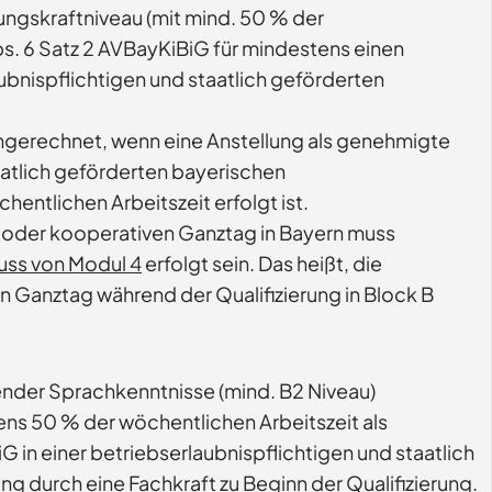
ungskraftniveau (mit mind. 50 % der
s. 6 Satz 2 AVBayKiBiG für mindestens einen
ubnispflichtigen und staatlich geförderten
angerechnet, wenn eine Anstellung als genehmigte
aatlich geförderten bayerischen
ntlichen Arbeitszeit erfolgt ist.
n oder kooperativen Ganztag in Bayern muss
uss von Modul 4
erfolgt sein. Das heißt, die
n Ganztag während der Qualifizierung in Block B
ender Sprachkenntnisse (mind. B2 Niveau)
ns 50 % der wöchentlichen Arbeitszeit als
 in einer betriebserlaubnispflichtigen und staatlich
ng durch eine Fachkraft zu Beginn der Qualifizierung.