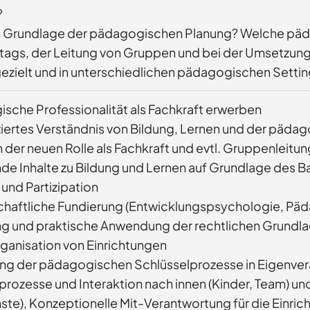
?
 als Grundlage der pädagogischen Planung? Welche p
Alltags, der Leitung von Gruppen und bei der Umsetzun
gezielt und in unterschiedlichen pädagogischen Setti
sche Professionalität als Fachkraft erwerben
ziertes Verständnis von Bildung, Lernen und der päd
n der neuen Rolle als Fachkraft und evtl. Gruppenleit
nde Inhalte zu Bildung und Lernen auf Grundlage des
 und Partizipation
haftliche Fundierung (Entwicklungspsychologie, Päd
ng und praktische Anwendung der rechtlichen Grundla
ganisation von Einrichtungen
g der pädagogischen Schlüsselprozesse in Eigenve
prozesse und Interaktion nach innen (Kinder, Team) un
ste), Konzeptionelle Mit-Verantwortung für die Einric