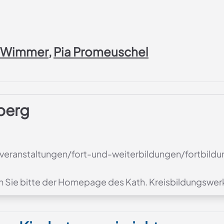
a Wimmer
,
Pia Promeuschel
berg
eranstaltungen/fort-und-weiterbildungen/fortbild
Kurstermine entnehmen Sie bitte der Homepage des Kath. Kreisbildun