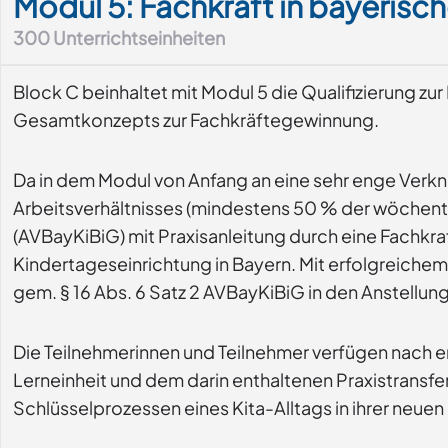
Modul 5: Fachkraft in bayeris
300
Unterrichtseinheiten
Block C beinhaltet mit Modul 5 die Qualifizierung zu
Gesamtkonzepts zur Fachkräftegewinnung.
Da in dem Modul von Anfang an eine sehr enge Verknü
Arbeitsverhältnisses (mindestens 50 % der wöchentl
(AVBayKiBiG) mit Praxisanleitung durch eine Fachkraf
Kindertageseinrichtung in Bayern. Mit erfolgreichem
gem. § 16 Abs. 6 Satz 2 AVBayKiBiG in den Anstellun
Die Teilnehmerinnen und Teilnehmer verfügen nach e
Lerneinheit und dem darin enthaltenen Praxistransfe
Schlüsselprozessen eines Kita-Alltags in ihrer neuen