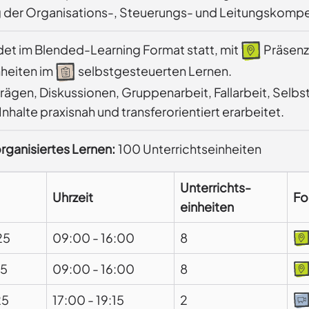
 der Organisations-, Steuerungs- und Leitungskompe
ndet im Blended-Learning Format statt, mit
Präsenz
nheiten im
selbstgesteuerten Lernen.
trägen, Diskussionen, Gruppenarbeit, Fallarbeit, Sel
nhalte praxisnah und transferorientiert erarbeitet.
rganisiertes Lernen:
100 Unterrichtseinheiten
Unterrichts-
Uhrzeit
Fo
einheiten
25
09:00
-
16:00
8
25
09:00
-
16:00
8
25
17:00
-
19:15
2