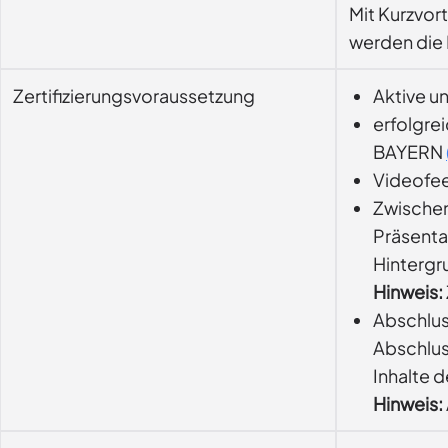
Mit Kurzvor
werden die I
Zertifizierungsvoraussetzung
Aktive u
erfolgre
BAYERN
Videofee
Zwische
Präsenta
Hintergr
Hinweis:
Abschlu
Abschlus
Inhalte d
Hinweis: