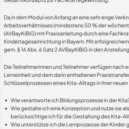
Da in dem Modul von Anfang an eine sehr enge Verknü
Arbeitsverhältnisses (mindestens 50 % der wöchentl
(AVBayKiBiG) mit Praxisanleitung durch eine Fachkraf
Kindertageseinrichtung in Bayern. Mit erfolgreichem
gem. § 16 Abs. 6 Satz 2 AVBayKiBiG in den Anstellun
Die Teilnehmerinnen und Teilnehmer verfügen nach e
Lerneinheit und dem darin enthaltenen Praxistransfe
Schlüsselprozessen eines Kita-Alltags in ihrer neuen
Wie verantworte ich Bildungsprozesse in der Kita
Wie gestalte ich eine Konzeption und nutze sie
berücksichtige ich für die Gestaltung des Kita-
Wie unterstütze ich die Lernprozesse der Kinder 