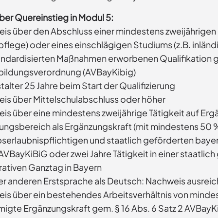
über Quereinstieg in Modul 5:
is über den Abschluss einer mindestens zweijährigen 
pflege) oder eines einschlägigen Studiums (z.B. inlä
andardisierten Maßnahmen erworbenen Qualifikation 
bildungsverordnung (AVBayKibig)
alter 25 Jahre beim Start der Qualifizierung
is über Mittelschulabschluss oder höher
is über eine mindestens zweijährige Tätigkeit auf Erg
ungsbereich als Ergänzungskraft (mit mindestens 50 % 
bserlaubnispflichtigen und staatlich geförderten baye
AVBayKiBiG oder zwei Jahre Tätigkeit in einer staatli
ativen Ganztag in Bayern
ner anderen Erstsprache als Deutsch: Nachweis ausrei
is über ein bestehendes Arbeitsverhältnis von mindes
igte Ergänzungskraft gem. § 16 Abs. 6 Satz 2 AVBayKiB