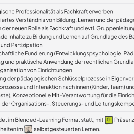
sche Professionalität als Fachkraft erwerben
ziertes Verständnis von Bildung, Lernen und der päd
n der neuen Rolle als Fachkraft und evtl. Gruppenleit
nde Inhalte zu Bildung und Lernen auf Grundlage des
 und Partizipation
haftliche Fundierung (Entwicklungspsychologie, Päd
ng und praktische Anwendung der rechtlichen Grundla
ganisation von Einrichtungen
g der pädagogischen Schlüsselprozesse in Eigenve
prozesse und Interaktion nach innen (Kinder, Team) un
ste), Konzeptionelle Mit-Verantwortung für die Einric
 der Organisations-, Steuerungs- und Leitungskompe
ndet im Blended-Learning Format statt, mit
Präsenz
nheiten im
selbstgesteuerten Lernen.