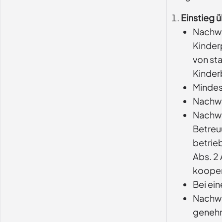
Einstieg 
Nachwe
Kinder
von st
Kinder
Mindest
Nachwe
Nachwe
Betreu
betrie
Abs. 2 
kooper
Bei ei
Nachwe
genehm