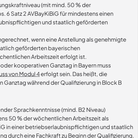
ungskraftniveau (mit mind. 50 % der
s. 6 Satz 2 AVBayKiBiG für mindestens einen
ubnispflichtigen und staatlich geförderten
angerechnet, wenn eine Anstellung als genehmigte
aatlich geförderten bayerischen
ntlichen Arbeitszeit erfolgt ist.
n oder kooperativen Ganztag in Bayern muss
uss von Modul 4
erfolgt sein. Das heißt, die
n Ganztag während der Qualifizierung in Block B
ender Sprachkenntnisse (mind. B2 Niveau)
ns 50 % der wöchentlichen Arbeitszeit als
 in einer betriebserlaubnispflichtigen und staatlich
ng durch eine Fachkraft zu Beginn der Qualifizierung.