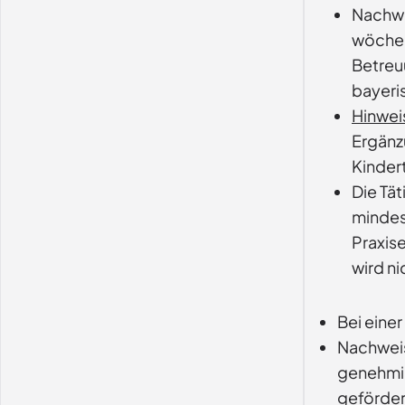
Nachwe
wöchen
Betreuu
bayeri
Hinwei
Ergänzu
Kinder
Die Tä
mindes
Praxis
wird n
Bei eine
Nachweis
genehmig
gefördert