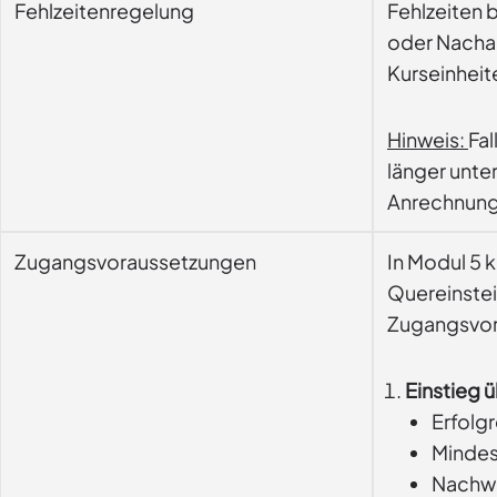
Fehlzeitenregelung
Fehlzeiten 
oder Nachar
Kurseinheit
Hinweis:
Fal
länger unte
Anrechnung 
Zugangsvoraussetzungen
In Modul 5 
Quereinstei
Zugangsvor
Einstieg ü
Erfolg
Mindest
Nachwe