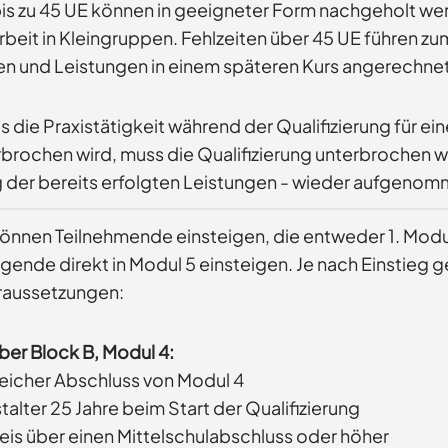
bis zu 45 UE können in geeigneter Form nachgeholt wer
beit in Kleingruppen. Fehlzeiten über 45 UE führen z
en und Leistungen in einem späteren Kurs angerechne
ls die Praxistätigkeit während der Qualifizierung für 
rbrochen wird, muss die Qualifizierung unterbrochen w
der bereits erfolgten Leistungen - wieder aufgeno
können Teilnehmende einsteigen, die entweder 1. Modu
gende direkt in Modul 5 einsteigen. Je nach Einstieg g
aussetzungen:
ber Block B, Modul 4:
reicher Abschluss von Modul 4
alter 25 Jahre beim Start der Qualifizierung
is über einen Mittelschulabschluss oder höher