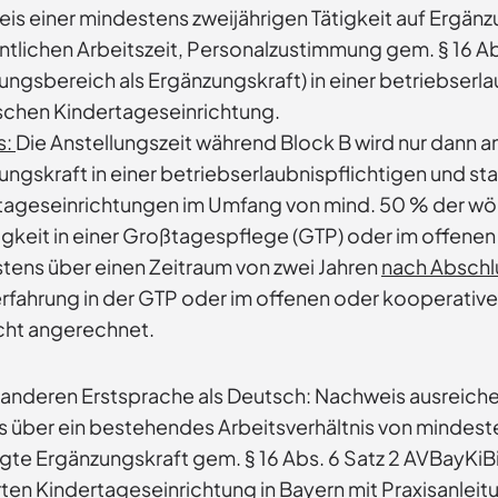
is einer mindestens zweijährigen Tätigkeit auf Ergänz
tlichen Arbeitszeit, Personalzustimmung gem. § 16 Ab
ngsbereich als Ergänzungskraft) in einer betriebserla
schen Kindertageseinrichtung.
s:
Die Anstellungszeit während Block B wird nur dann 
ngskraft in einer betriebserlaubnispflichtigen und st
tageseinrichtungen im Umfang von mind. 50 % der wöche
tigkeit in einer Großtagespflege (GTP) oder im offene
tens über einen Zeitraum von zwei Jahren
nach Abschl
erfahrung in der GTP oder im offenen oder kooperative
icht angerechnet.
r anderen Erstsprache als Deutsch: Nachweis ausreich
 über ein bestehendes Arbeitsverhältnis von mindeste
te Ergänzungskraft gem. § 16 Abs. 6 Satz 2 AVBayKiBiG
en Kindertageseinrichtung in Bayern mit Praxisanleitu