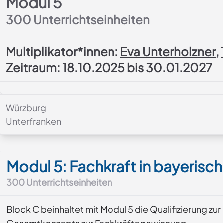
Modul 5
300
Unterrichtseinheiten
Multiplikator*innen:
Eva Unterholzner
,
Zeitraum: 18.10.2025 bis 30.01.2027
Würzburg
Unterfranken
Modul-Details
Modul 5: Fachkraft in bayeris
300
Unterrichtseinheiten
Block C beinhaltet mit Modul 5 die Qualifizierung zu
Gesamtkonzepts zur Fachkräftegewinnung.