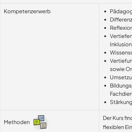
Kompetenzerwerb
Pädagogi
Differen
Reflexio
Vertiefe
Inklusion
Wissensc
Vertiefu
sowie Or
Umsetzun
Bildungs
Fachdien
Stärkung
Der Kurs fi
Methoden
flexiblen Ei