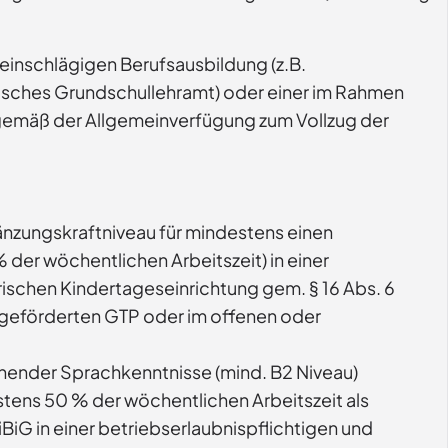
einschlägigen Berufsausbildung (z.B.
ndisches Grundschullehramt) oder einer im Rahmen
gemäß der Allgemeinverfügung zum Vollzug der
änzungskraftniveau für mindestens einen
der wöchentlichen Arbeitszeit) in einer
rischen Kindertageseinrichtung gem. § 16 Abs. 6
ch geförderten GTP oder im offenen oder
chender Sprachkenntnisse (mind. B2 Niveau)
tens 50 % der wöchentlichen Arbeitszeit als
iG in einer betriebserlaubnispflichtigen und