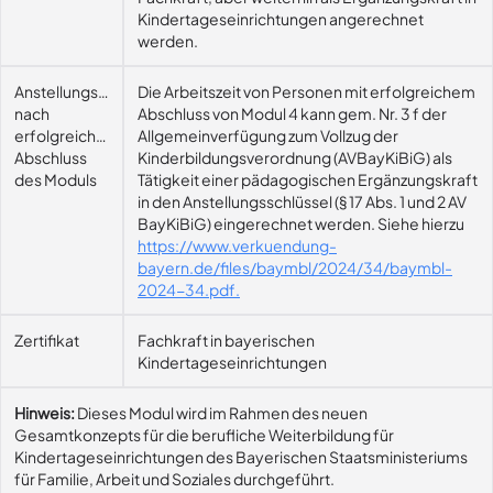
Kindertageseinrichtungen angerechnet
werden.
Anstellungsmöglichkeit
Die Arbeitszeit von Personen mit erfolgreichem
nach
Abschluss von Modul 4 kann gem. Nr. 3 f der
erfolgreichem
Allgemeinverfügung zum Vollzug der
Abschluss
Kinderbildungsverordnung (AVBayKiBiG) als
des Moduls
Tätigkeit einer pädagogischen Ergänzungskraft
in den Anstellungsschlüssel (§ 17 Abs. 1 und 2 AV
BayKiBiG) eingerechnet werden. Siehe hierzu
https://www.verkuendung-
bayern.de/files/baymbl/2024/34/baymbl-
2024-34.pdf.
Zertifikat
Fachkraft in bayerischen
Kindertageseinrichtungen
Hinweis:
Dieses Modul wird im Rahmen des neuen
Gesamtkonzepts für die berufliche Weiterbildung für
Kindertageseinrichtungen des Bayerischen Staatsministeriums
für Familie, Arbeit und Soziales durchgeführt.