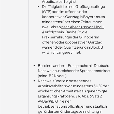
Arbeitszeit erfolgt ist.
Die Tätigkeit in einer Großtagespflege
(GTP) oder im offenen oder
kooperativen Ganztag in Bayern muss
mindestens über einen Zeitraum von
zwei Jahren
nach Abschluss von Modul
4
erfolgt sein. Das heißt, die
Praxiserfahrung in der GTP oder im
offenen oder kooperativen Ganztag
während der Qualifizierung in Block B
wird nicht angerechnet.
Bei einer anderen Erstsprache als Deutsch:
Nachweis ausreichender Sprachkenntnisse
(mind. B2 Niveau)
Nachweis über ein bestehendes
Arbeitsverhältnis von mindestens 50 % der
wöchentlichen Arbeitszeit als genehmigte
Ergänzungskraft gem. § 16 Abs. 6 Satz 2
AVBayKiBiG in einer
betriebserlaubnispflichtigen und staatlich
geförderten Kindertageseinrichtung in