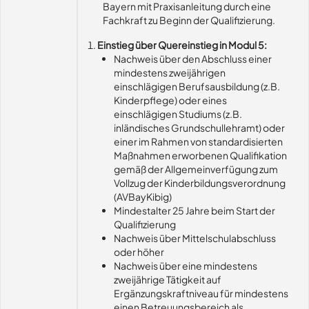
Bayern mit Praxisanleitung durch eine
Fachkraft zu Beginn der Qualifizierung.
Einstieg über Quereinstieg in Modul 5:
Nachweis über den Abschluss einer
mindestens zweijährigen
einschlägigen Berufsausbildung (z.B.
Kinderpflege) oder eines
einschlägigen Studiums (z.B.
inländisches Grundschullehramt) oder
einer im Rahmen von standardisierten
Maßnahmen erworbenen Qualifikation
gemäß der Allgemeinverfügung zum
Vollzug der Kinderbildungsverordnung
(AVBayKibig)
Mindestalter 25 Jahre beim Start der
Qualifizierung
Nachweis über Mittelschulabschluss
oder höher
Nachweis über eine mindestens
zweijährige Tätigkeit auf
Ergänzungskraftniveau für mindestens
einen Betreuungsbereich als