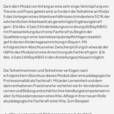
Da in dem Modul von Anfang an eine sehr enge Verknüpfung von
Theorie und Praxis gelebt wird, erfordert die Teilnahme an Modul
5 das Vorliegen eines Arbeitsverhältnisses (mindestens 50 % der
wöchentlichen Arbeitszeit) als genehmigte Ergänzungskraft
gem. § 16 Abs. 6 Satz 2 Kinderbildungsverordnung (AVBayKiBiG)
mit Praxisanleitung durch eine Fachkraft zu Beginn der
Qualifizierung in einer betriebserlaubnispflichtigen staatlich
geförderten Kindertageseinrichtung in Bayern. Mit
erfolgreichem Abschluss einer Zwischenprüfung (in etwa ab der
Hälfte des Moduls) ist eine Anrechnung als Fachkraft gem. § 16
Abs. 6 Satz 2 AVBayKiBiG in den Anstellungsschlüssel möglich.
Die Teilnehmerinnen und Teilnehmer verfügen nach
erfolgreichem Abschluss dieses Moduls über eine pädagogische
Professionalität als Fachkraft. Mit jeder Lerneinheit und dem
darin enthaltenen Praxistransfer vertiefen sie ihr Verständnis von
Lernen und Bildung und schärfen ihre Handlungskompetenzen in
allen Schlüsselprozessen eines Kita-Alltags in ihrer neuen Rolle
als pädagogische Fachkraft einer Kita. Zum Beispiel: