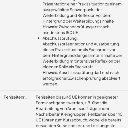
Präsentation einer Praxissituation zu einem
ausgewählten Schwerpunkt der
Weiterbildung und Reflexion vor dem
Hintergrund der Weiterbildungsinhalte
Hinweis:
Zwischenprüfung erst nach
mindestens 150 UE
Abschlussprüfung:
Abschlusspräsentation und Ausarbeitung
dieser Praxissituation als Facharbeit vor
dem Hintergrund der gesamten Inhalte der
Weiterbildung mit intensiver Reflexion der
eigenen Rolle als Fachkraft
Hinweis:
Abschlussprüfung darf erst nach
erfolgreicher Zwischenprüfung absolviert
werden.
Fehlzeitenregelung
Fehlzeiten bis zu 45 UE können in geeigneter
Form nachgeholt werden, z.B. über die
Bearbeitung von Arbeitsaufträgen oder
Nacharbeit in Kleingruppen. Fehlzeiten über 45
UE führen zum Kursabbruch, wobei die bereits
besuchten Kurseinheiten und Leistungen in