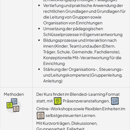
Vertiefung und praktische Anwendung der
rechtlichen Grundlagen und Grundlagen für
die Leitung von Gruppen sowie
Organisation von Einrichtungen
Umsetzung der pädagogischen
Schlüsselprozesse in Eigenverantwortung
Bildungsprozesse und Interaktion nach
innen (Kinder, Team) und außen (Eltern,
Träger, Schule, Gemeinde, Fachdienste),
Konzeptionelle Mit-Verantwortung für die
Einrichtung
Stärkung der Organisations-, Steuerungs-
und Leitungskompetenz (Gruppenleitung,
Anleitung)
Methoden
Der Kurs findet im Blended-Learning Format
statt, mit
Präsenzveranstaltungen,
Online-Workshops sowie flexiblen Einheiten im
selbstgesteuerten Lernen.
Mit Kurzvorträgen, Diskussionen, 
Gruppenarbeit, Fallarbeit, 