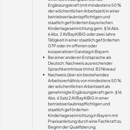
Ergänzungskraft (mit mindestens 50 %
der wöchentlichen Arbeitszeit) in einer
betriebserlaubnispflichtigen und
staatlich geförderten bayerischen
Kindertageseinrichtung gem. § 16 Abs.
6 Abs. 2 AVBayKiBiG oder zwei Jahre
Tätigkeit in einer staatlich geförderten
GTP oder im offenen oder
kooperativen Ganztag in Bayern
Bei einer anderen Erstsprache als
Deutsch: Nachweis ausreichender
Sprachkenntnisse (mind. B2 Niveau)
Nachweis über ein bestehendes
Arbeitsverhältnis von mindestens 50 %
der wöchentlichen Arbeitszeit als
genehmigte Ergänzungskraft gem. § 16
Abs. 6 Satz 2 AVBayKiBiG in einer
betriebserlaubnispflichtigen und
staatlich geförderten
Kindertageseinrichtung in Bayern mit
Praxisanleitung durch eine Fachkraft zu
Beginn der Qualifizierung.