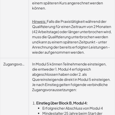
einem späteren Kurs angerechnet werden
können.
Hinweis:
Falls die Praxistätigkeit während der
Qualifizierung für einen Zeitraum von 2 Monaten
(42 Arbeitstage) oder länger unterbrochen wird,
muss die Qualifizierung unterbrochen werden
und kann zu einem späteren Zeitpunkt - unter
Anrechnung der bereits erfolgten Leistungen -
wieder aufgenommen werden.
Zugangsvoraussetzungen
In Modul 5 können Teilnehmende einsteigen,
die entweder 1. Modul 4 erfolgreich
abgeschlossen haben oder 2. als
Quereinsteigende direkt in Modul 5 einsteigen.
Je nach Einstieg gelten folgende verbindliche
Zugangsvoraussetzungen:
Einstieg über Block B, Modul 4:
Erfolgreicher Abschluss von Modul 4
Mindestalter 25 Jahre beim Start der