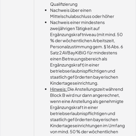
Qualifizierung
Nachweis über einen
Mittelschulabschluss oder höher
Nachweis einer mindestens
zweijährigen Tätigkeit auf
Ergänzungskraftniveau (mit mind. 50
% der wöchentlichen Arbeitszeit,
Personalzustimmung gem. § 16 Abs. 6
Satz 2 AVBayKiBiG für mindestens
einen Betreuungsbereich als
Ergänzungskraft) in einer
betriebserlaubnispflichtigen und
staatlich geförderten bayerischen
Kindertageseinrichtung.
Hinweis:
Die Anstellungszeit während
Block B wird nur dann angerechnet,
wenn eine Anstellung als genehmigte
Ergänzungskraft in einer
betriebserlaubnispflichtigen und
staatlich geförderten bayerischen
Kindertageseinrichtungen im Umfang
von mind. 50 % der wöchentlichen