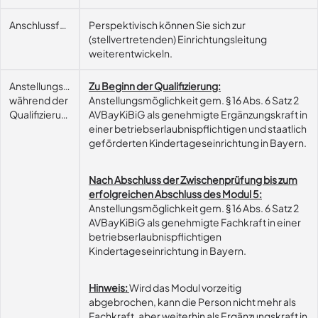
Anschlussfähigkeit
Perspektivisch können Sie sich zur
(stellvertretenden) Einrichtungsleitung
weiterentwickeln.
Anstellungsmöglichkeit
Zu Beginn der Qualifizierung:
während der
Anstellungsmöglichkeit gem. § 16 Abs. 6 Satz 2
Qualifizierung
AVBayKiBiG als genehmigte Ergänzungskraft in
einer betriebserlaubnispflichtigen und staatlich
geförderten Kindertageseinrichtung in Bayern.
Nach Abschluss der Zwischenprüfung bis zum
erfolgreichen Abschluss des Modul 5:
Anstellungsmöglichkeit gem. § 16 Abs. 6 Satz 2
AVBayKiBiG als genehmigte Fachkraft in einer
betriebserlaubnispflichtigen
Kindertageseinrichtung in Bayern.
Hinweis:
Wird das Modul vorzeitig
abgebrochen, kann die Person nicht mehr als
Fachkraft, aber weiterhin als Ergänzungskraft in