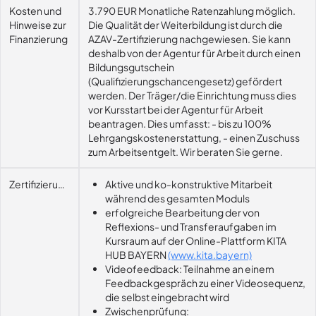
Kosten und
3.790 EUR Monatliche Ratenzahlung möglich.
Hinweise zur
Die Qualität der Weiterbildung ist durch die
Finanzierung
AZAV-Zertifizierung nachgewiesen. Sie kann
deshalb von der Agentur für Arbeit durch einen
Bildungsgutschein
(Qualifizierungschancengesetz) gefördert
werden. Der Träger/die Einrichtung muss dies
vor Kursstart bei der Agentur für Arbeit
beantragen. Dies umfasst: - bis zu 100%
Lehrgangskostenerstattung, - einen Zuschuss
zum Arbeitsentgelt. Wir beraten Sie gerne.
Zertifizierungsvoraussetzung
Aktive und ko-konstruktive Mitarbeit
während des gesamten Moduls
erfolgreiche Bearbeitung der von
Reflexions- und Transferaufgaben im
Kursraum auf der Online-Plattform KITA
HUB BAYERN
(www.kita.bayern)
Videofeedback: Teilnahme an einem
Feedbackgespräch zu einer Videosequenz,
die selbst eingebracht wird
Zwischenprüfung: