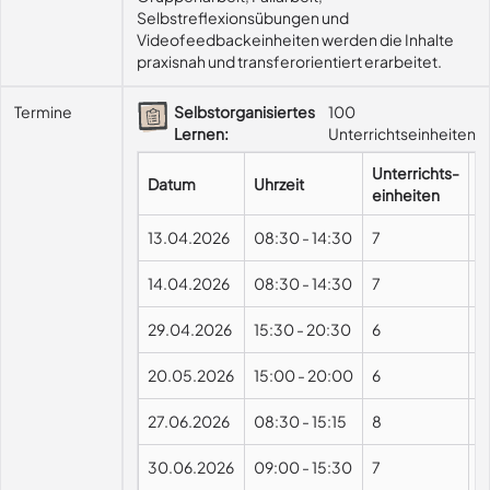
Selbstreflexionsübungen und 
Videofeedbackeinheiten werden die Inhalte 
praxisnah und transferorientiert erarbeitet.
Termine
Selbstorganisiertes
100
Lernen:
Unterrichtseinheiten
Unterrichts-
Datum
Uhrzeit
F
einheiten
13.04.2026
08:30
-
14:30
7
14.04.2026
08:30
-
14:30
7
29.04.2026
15:30
-
20:30
6
20.05.2026
15:00
-
20:00
6
27.06.2026
08:30
-
15:15
8
30.06.2026
09:00
-
15:30
7