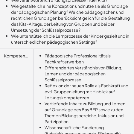
Wie verantworte ich Bildungsprozesse in der Kita?
Wie gestalte ich eine Konzeption und nutze sie als Grundlage
der pädagogischen Planung? Welche pädagogischen und
rechtlichen Grundlagen berücksichtige ich für die Gestaltung
des Kita-Alltags, der Leitung von Gruppen und bei der
Umsetzung der Schlüsselprozesse?
Wie unterstütze ich die Lernprozesse der Kinder gezielt und in
unterschiedlichen pädagogischen Settings?
Kompetenzerwerb
Pädagogische Professionalität als
Fachkraft erwerben
Differenziertes Verständnis von Bildung,
Lernen und der pädagogischen
Schlüsselprozesse
Reflexion der neuen Rolle als Fachkraft und
evtl. Gruppenleitung mit Hinblick auf
Leitungskompetenzen
Vertiefende Inhalte zu Bildung und Lernen
auf Grundlage des BayBEP sowie zu den
Themen Bildungsbereiche, Inklusion und
Partizipation
Wissenschaftliche Fundierung
(Entwicklungspsychologie, Pädagogik)