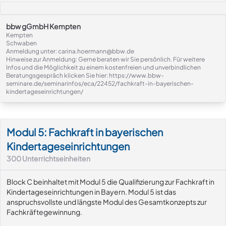
bbw gGmbH Kempten
Kempten
Schwaben
Anmeldung unter: carina.hoermann@bbw.de
Hinweise zur Anmeldung: Gerne beraten wir Sie persönlich. Für weitere
Infos und die Möglichkeit zu einem kostenfreien und unverbindlichen
Beratungsgespräch klicken Sie hier: https://www.bbw-
seminare.de/seminarinfos/eca/22452/fachkraft-in-bayerischen-
kindertageseinrichtungen/
Modul-Details
Modul 5: Fachkraft in bayerischen
Kindertageseinrichtungen
300
Unterrichtseinheiten
Block C beinhaltet mit Modul 5 die Qualifizierung zur Fachkraft in
Kindertageseinrichtungen in Bayern. Modul 5 ist das
anspruchsvollste und längste Modul des Gesamtkonzepts zur
Fachkräftegewinnung.