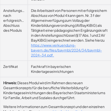
Anstellungsmöglichkeit
Die Arbeitszeit von Personen mit erfolgreichem
nach
Abschluss von Modul 4 kann gem. Nr. 3 f der
erfolgreichem
Allgemeinverfügung zum Vollzug der
Abschluss
Kinderbildungsverordnung (AVBayKiBiG) als
des Moduls
Tätigkeit einer pädagogischen Ergänzungskraft
in den Anstellungsschlüssel (§ 17 Abs. 1 und 2 AV
BayKiBiG) eingerechnet werden. Siehe hierzu
https://www.verkuendung-
bayern.de/files/baymbl/2024/34/baymbl-
2024-34.pdf.
Zertifikat
Fachkraft in bayerischen
Kindertageseinrichtungen
Hinweis:
Dieses Modul wird im Rahmen des neuen
Gesamtkonzepts für die berufliche Weiterbildung für
Kindertageseinrichtungen des Bayerischen Staatsministeriums
für Familie, Arbeit und Soziales durchgeführt.
Weitere Informationen zum Gesamtkonzept und den einzelnen