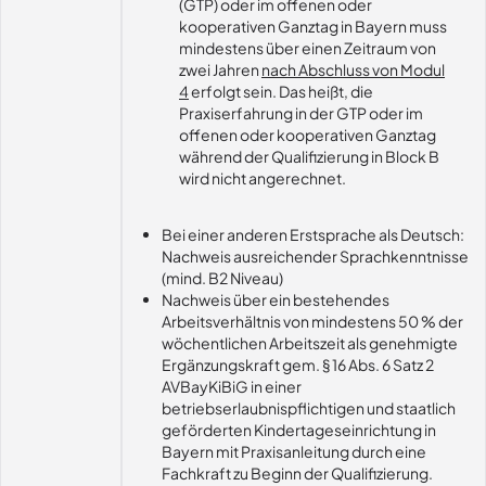
(GTP) oder im offenen oder
kooperativen Ganztag in Bayern muss
mindestens über einen Zeitraum von
zwei Jahren
nach Abschluss von Modul
4
erfolgt sein. Das heißt, die
Praxiserfahrung in der GTP oder im
offenen oder kooperativen Ganztag
während der Qualifizierung in Block B
wird nicht angerechnet.
Bei einer anderen Erstsprache als Deutsch:
Nachweis ausreichender Sprachkenntnisse
(mind. B2 Niveau)
Nachweis über ein bestehendes
Arbeitsverhältnis von mindestens 50 % der
wöchentlichen Arbeitszeit als genehmigte
Ergänzungskraft gem. § 16 Abs. 6 Satz 2
AVBayKiBiG in einer
betriebserlaubnispflichtigen und staatlich
geförderten Kindertageseinrichtung in
Bayern mit Praxisanleitung durch eine
Fachkraft zu Beginn der Qualifizierung.