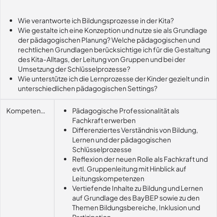
Wie verantworte ich Bildungsprozesse in der Kita?
Wie gestalte ich eine Konzeption und nutze sie als Grundlage
der pädagogischen Planung? Welche pädagogischen und
rechtlichen Grundlagen berücksichtige ich für die Gestaltung
des Kita-Alltags, der Leitung von Gruppen und bei der
Umsetzung der Schlüsselprozesse?
Wie unterstütze ich die Lernprozesse der Kinder gezielt und in
unterschiedlichen pädagogischen Settings?
Kompetenzerwerb
Pädagogische Professionalität als
Fachkraft erwerben
Differenziertes Verständnis von Bildung,
Lernen und der pädagogischen
Schlüsselprozesse
Reflexion der neuen Rolle als Fachkraft und
evtl. Gruppenleitung mit Hinblick auf
Leitungskompetenzen
Vertiefende Inhalte zu Bildung und Lernen
auf Grundlage des BayBEP sowie zu den
Themen Bildungsbereiche, Inklusion und
Partizipation