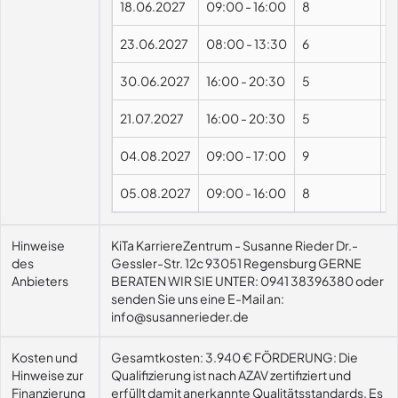
18.06.2027
09:00
-
16:00
8
23.06.2027
08:00
-
13:30
6
30.06.2027
16:00
-
20:30
5
21.07.2027
16:00
-
20:30
5
04.08.2027
09:00
-
17:00
9
05.08.2027
09:00
-
16:00
8
Hinweise
KiTa KarriereZentrum - Susanne Rieder Dr.-
des
Gessler-Str. 12c 93051 Regensburg GERNE
Anbieters
BERATEN WIR SIE UNTER: 0941 38396380 oder
senden Sie uns eine E-Mail an:
info@susannerieder.de
Kosten und
Gesamtkosten: 3.940 € FÖRDERUNG: Die
Hinweise zur
Qualifizierung ist nach AZAV zertifiziert und
Finanzierung
erfüllt damit anerkannte Qualitätsstandards. Es