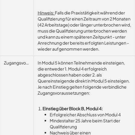
Hinweis:
Falls die Praxistätigkeit während der
Qualifizierung für einen Zeitraum von 2 Monaten
(42 Arbeitstage) oder länger unterbrochen wird,
muss die Qualifizierung unterbrochen werden
und kann zu einem späteren Zeitpunkt - unter
Anrechnung der bereits erfolgten Leistungen -
wieder aufgenommen werden.
Zugangsvoraussetzungen
In Modul 5 können Teilnehmende einsteigen,
die entweder 1. Modul 4 erfolgreich
abgeschlossen haben oder 2. als
Quereinsteigende direkt in Modul 5 einsteigen.
Je nach Einstieg gelten folgende verbindliche
Zugangsvoraussetzungen:
Einstieg über Block B, Modul 4:
Erfolgreicher Abschluss von Modul 4
Mindestalter 25 Jahre beim Start der
Qualifizierung
Nachweis über einen