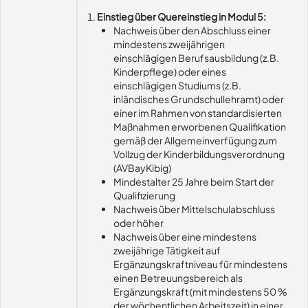
Einstieg über Quereinstieg in Modul 5:
Nachweis über den Abschluss einer
mindestens zweijährigen
einschlägigen Berufsausbildung (z.B.
Kinderpflege) oder eines
einschlägigen Studiums (z.B.
inländisches Grundschullehramt) oder
einer im Rahmen von standardisierten
Maßnahmen erworbenen Qualifikation
gemäß der Allgemeinverfügung zum
Vollzug der Kinderbildungsverordnung
(AVBayKibig)
Mindestalter 25 Jahre beim Start der
Qualifizierung
Nachweis über Mittelschulabschluss
oder höher
Nachweis über eine mindestens
zweijährige Tätigkeit auf
Ergänzungskraftniveau für mindestens
einen Betreuungsbereich als
Ergänzungskraft (mit mindestens 50 %
der wöchentlichen Arbeitszeit) in einer