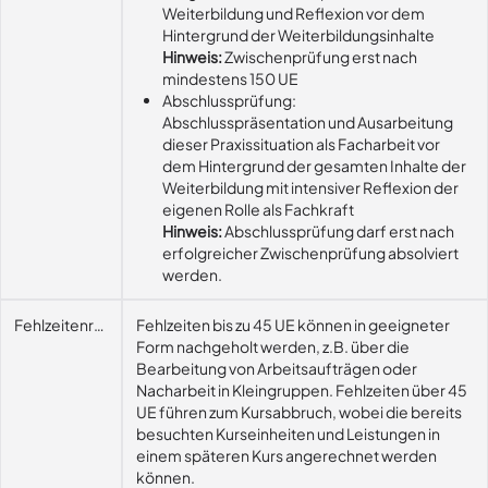
Weiterbildung und Reflexion vor dem
Hintergrund der Weiterbildungsinhalte
Hinweis:
Zwischenprüfung erst nach
mindestens 150 UE
Abschlussprüfung:
Abschlusspräsentation und Ausarbeitung
dieser Praxissituation als Facharbeit vor
dem Hintergrund der gesamten Inhalte der
Weiterbildung mit intensiver Reflexion der
eigenen Rolle als Fachkraft
Hinweis:
Abschlussprüfung darf erst nach
erfolgreicher Zwischenprüfung absolviert
werden.
Fehlzeitenregelung
Fehlzeiten bis zu 45 UE können in geeigneter
Form nachgeholt werden, z.B. über die
Bearbeitung von Arbeitsaufträgen oder
Nacharbeit in Kleingruppen. Fehlzeiten über 45
UE führen zum Kursabbruch, wobei die bereits
besuchten Kurseinheiten und Leistungen in
einem späteren Kurs angerechnet werden
können.