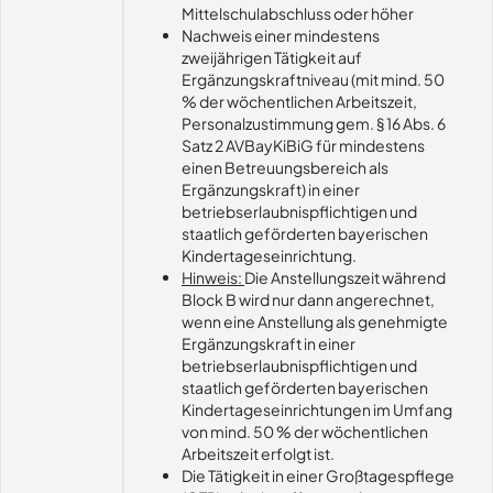
Mittelschulabschluss oder höher
Nachweis einer mindestens
zweijährigen Tätigkeit auf
Ergänzungskraftniveau (mit mind. 50
% der wöchentlichen Arbeitszeit,
Personalzustimmung gem. § 16 Abs. 6
Satz 2 AVBayKiBiG für mindestens
einen Betreuungsbereich als
Ergänzungskraft) in einer
betriebserlaubnispflichtigen und
staatlich geförderten bayerischen
Kindertageseinrichtung.
Hinweis:
Die Anstellungszeit während
Block B wird nur dann angerechnet,
wenn eine Anstellung als genehmigte
Ergänzungskraft in einer
betriebserlaubnispflichtigen und
staatlich geförderten bayerischen
Kindertageseinrichtungen im Umfang
von mind. 50 % der wöchentlichen
Arbeitszeit erfolgt ist.
Die Tätigkeit in einer Großtagespflege