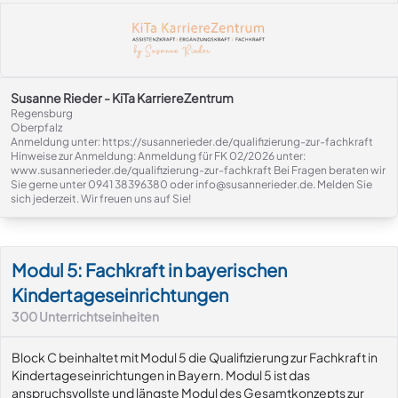
Susanne Rieder - KiTa KarriereZentrum
Regensburg
Oberpfalz
Anmeldung unter: https://susannerieder.de/qualifizierung-zur-fachkraft
Hinweise zur Anmeldung: Anmeldung für FK 02/2026 unter:
www.susannerieder.de/qualifizierung-zur-fachkraft Bei Fragen beraten wir
Sie gerne unter 0941 38396380 oder info@susannerieder.de. Melden Sie
sich jederzeit. Wir freuen uns auf Sie!
Modul-Details
Modul 5: Fachkraft in bayerischen
Kindertageseinrichtungen
300
Unterrichtseinheiten
Block C beinhaltet mit Modul 5 die Qualifizierung zur Fachkraft in
Kindertageseinrichtungen in Bayern. Modul 5 ist das
anspruchsvollste und längste Modul des Gesamtkonzepts zur