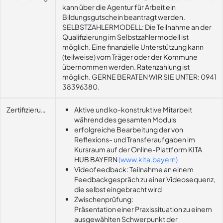
kann über die Agentur für Arbeit ein
Bildungsgutschein beantragt werden.
SELBSTZAHLERMODELL: Die Teilnahme an der
Qualifizierung im Selbstzahlermodell ist
möglich. Eine finanzielle Unterstützung kann
(teilweise) vom Träger oder der Kommune
übernommen werden. Ratenzahlung ist
möglich. GERNE BERATEN WIR SIE UNTER: 0941
38396380.
Zertifizierungsvoraussetzung
Aktive und ko-konstruktive Mitarbeit
während des gesamten Moduls
erfolgreiche Bearbeitung der von
Reflexions- und Transferaufgaben im
Kursraum auf der Online-Plattform KITA
HUB BAYERN
(www.kita.bayern)
Videofeedback: Teilnahme an einem
Feedbackgespräch zu einer Videosequenz,
die selbst eingebracht wird
Zwischenprüfung:
Präsentation einer Praxissituation zu einem
ausgewählten Schwerpunkt der