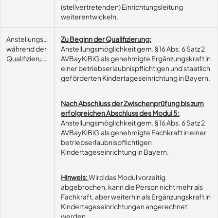
(stellvertretenden) Einrichtungsleitung
weiterentwickeln.
Anstellungsmöglichkeit
Zu Beginn der Qualifizierung:
während der
Anstellungsmöglichkeit gem. § 16 Abs. 6 Satz 2
Qualifizierung
AVBayKiBiG als genehmigte Ergänzungskraft in
einer betriebserlaubnispflichtigen und staatlich
geförderten Kindertageseinrichtung in Bayern.
Nach Abschluss der Zwischenprüfung bis zum
erfolgreichen Abschluss des Modul 5:
Anstellungsmöglichkeit gem. § 16 Abs. 6 Satz 2
AVBayKiBiG als genehmigte Fachkraft in einer
betriebserlaubnispflichtigen
Kindertageseinrichtung in Bayern.
Hinweis:
Wird das Modul vorzeitig
abgebrochen, kann die Person nicht mehr als
Fachkraft, aber weiterhin als Ergänzungskraft in
Kindertageseinrichtungen angerechnet
werden.