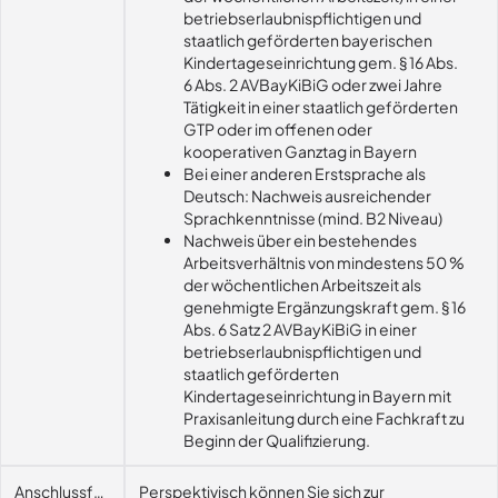
betriebserlaubnispflichtigen und
staatlich geförderten bayerischen
Kindertageseinrichtung gem. § 16 Abs.
6 Abs. 2 AVBayKiBiG oder zwei Jahre
Tätigkeit in einer staatlich geförderten
GTP oder im offenen oder
kooperativen Ganztag in Bayern
Bei einer anderen Erstsprache als
Deutsch: Nachweis ausreichender
Sprachkenntnisse (mind. B2 Niveau)
Nachweis über ein bestehendes
Arbeitsverhältnis von mindestens 50 %
der wöchentlichen Arbeitszeit als
genehmigte Ergänzungskraft gem. § 16
Abs. 6 Satz 2 AVBayKiBiG in einer
betriebserlaubnispflichtigen und
staatlich geförderten
Kindertageseinrichtung in Bayern mit
Praxisanleitung durch eine Fachkraft zu
Beginn der Qualifizierung.
Anschlussfähigkeit
Perspektivisch können Sie sich zur