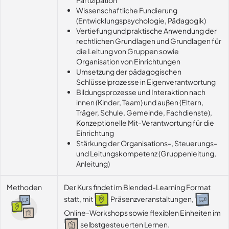
Wissenschaftliche Fundierung
(Entwicklungspsychologie, Pädagogik)
Vertiefung und praktische Anwendung der
rechtlichen Grundlagen und Grundlagen für
die Leitung von Gruppen sowie
Organisation von Einrichtungen
Umsetzung der pädagogischen
Schlüsselprozesse in Eigenverantwortung
Bildungsprozesse und Interaktion nach
innen (Kinder, Team) und außen (Eltern,
Träger, Schule, Gemeinde, Fachdienste),
Konzeptionelle Mit-Verantwortung für die
Einrichtung
Stärkung der Organisations-, Steuerungs-
und Leitungskompetenz (Gruppenleitung,
Anleitung)
Methoden
Der Kurs findet im Blended-Learning Format
statt, mit
Präsenzveranstaltungen,
Online-Workshops sowie flexiblen Einheiten im
selbstgesteuerten Lernen.