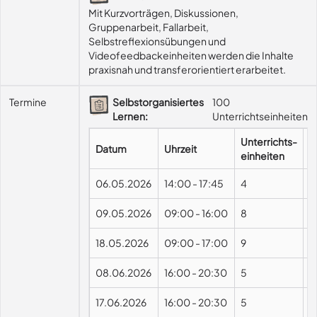
Mit Kurzvorträgen, Diskussionen, 
Gruppenarbeit, Fallarbeit, 
Selbstreflexionsübungen und 
Videofeedbackeinheiten werden die Inhalte 
praxisnah und transferorientiert erarbeitet.
Termine
Selbstorganisiertes
100
Lernen:
Unterrichtseinheiten
Unterrichts-
Datum
Uhrzeit
F
einheiten
06.05.2026
14:00
-
17:45
4
09.05.2026
09:00
-
16:00
8
18.05.2026
09:00
-
17:00
9
08.06.2026
16:00
-
20:30
5
17.06.2026
16:00
-
20:30
5