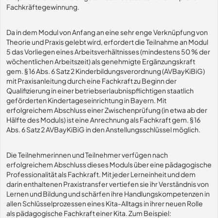
Fachkräftegewinnung.
Da in dem Modul von Anfang an eine sehr enge Verknüpfung von
Theorie und Praxis gelebt wird, erfordert die Teilnahme an Modul
5 das Vorliegen eines Arbeitsverhältnisses (mindestens 50 % der
wöchentlichen Arbeitszeit) als genehmigte Ergänzungskraft
gem. § 16 Abs. 6 Satz 2 Kinderbildungsverordnung (AVBayKiBiG)
mit Praxisanleitung durch eine Fachkraft zu Beginn der
Qualifizierung in einer betriebserlaubnispflichtigen staatlich
geförderten Kindertageseinrichtung in Bayern. Mit
erfolgreichem Abschluss einer Zwischenprüfung (in etwa ab der
Hälfte des Moduls) ist eine Anrechnung als Fachkraft gem. § 16
Abs. 6 Satz 2 AVBayKiBiG in den Anstellungsschlüssel möglich.
Die Teilnehmerinnen und Teilnehmer verfügen nach
erfolgreichem Abschluss dieses Moduls über eine pädagogische
Professionalität als Fachkraft. Mit jeder Lerneinheit und dem
darin enthaltenen Praxistransfer vertiefen sie ihr Verständnis von
Lernen und Bildung und schärfen ihre Handlungskompetenzen in
allen Schlüsselprozessen eines Kita-Alltags in ihrer neuen Rolle
als pädagogische Fachkraft einer Kita. Zum Beispiel: