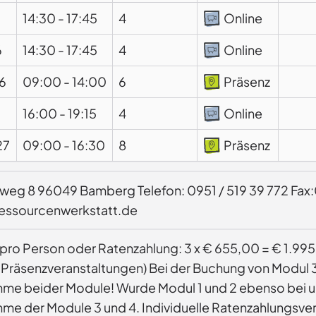
14:30
-
17:45
4
Online
6
14:30
-
17:45
4
Online
6
09:00
-
14:00
6
Präsenz
16:00
-
19:15
4
Online
27
09:00
-
16:30
8
Präsenz
weg 8 96049 Bamberg Telefon: 0951 / 519 39 772 Fax
ressourcenwerkstatt.de
pro Person oder Ratenzahlung: 3 x € 655,00 = € 1.99
 Präsenzveranstaltungen) Bei der Buchung von Modul 3
 beider Module! Wurde Modul 1 und 2 ebenso bei uns 
 der Module 3 und 4. Individuelle Ratenzahlungsver