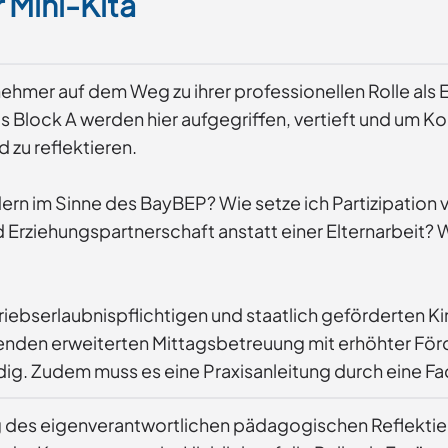
 Mini-Kita
nehmer auf dem Weg zu ihrer professionellen Rolle als E
 Block A werden hier aufgegriffen, vertieft und um 
 zu reflektieren.
ndern im Sinne des BayBEP? Wie setze ich Partizipati
 Erziehungspartnerschaft anstatt einer Elternarbeit?
etriebserlaubnispflichtigen und staatlich geförderten 
enden erweiterten Mittagsbetreuung mit erhöhter Förde
g. Zudem muss es eine Praxisanleitung durch eine Fa
 des eigenverantwortlichen pädagogischen Reflektie