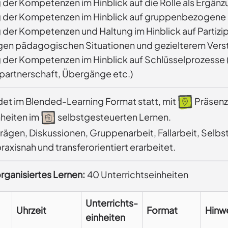
 der Kompetenzen im Hinblick auf die Rolle als Ergänz
 der Kompetenzen im Hinblick auf gruppenbezogene
 der Kompetenzen und Haltung im Hinblick auf Partizi
gen pädagogischen Situationen und gezielterem Verst
 der Kompetenzen im Hinblick auf Schlüsselprozess
partnerschaft, Übergänge etc.)
ndet im Blended-Learning Format statt, mit
Präsenz
nheiten im
selbstgesteuerten Lernen.
trägen, Diskussionen, Gruppenarbeit, Fallarbeit, Se
praxisnah und transferorientiert erarbeitet.
rganisiertes Lernen:
40 Unterrichtseinheiten
Unterrichts-
Uhrzeit
Format
Hinw
einheiten