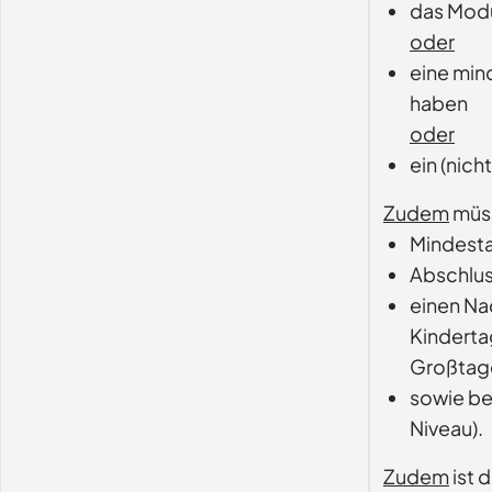
das Modu
oder
eine min
haben
oder
ein (nich
Zudem
müss
Mindestal
Abschlus
einen Na
Kinderta
Großtage
sowie be
Niveau).
Zudem
ist 