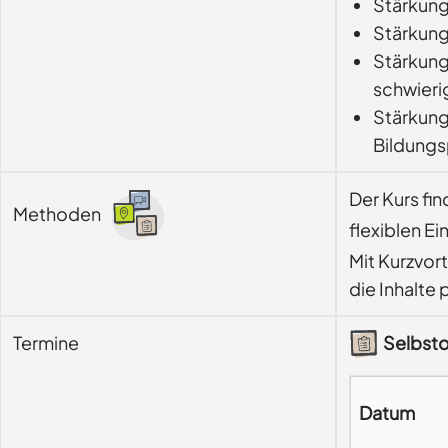
Stärkung
Stärkung
Stärkung
schwieri
Stärkung
Bildungs
Der Kurs fi
Methoden
flexiblen Ei
Mit Kurzvor
die Inhalte 
Termine
Selbsto
Datum