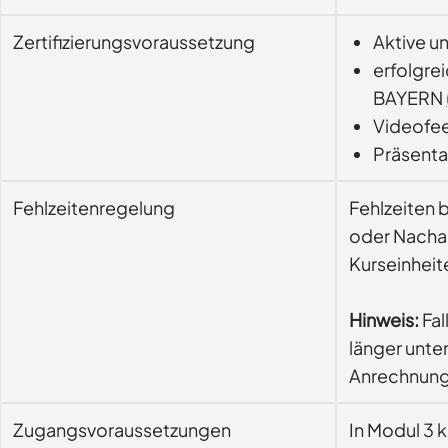
Zertifizierungsvoraussetzung
Aktive u
erfolgre
BAYERN
Videofee
Präsenta
Fehlzeitenregelung
Fehlzeiten 
oder Nachar
Kurseinheit
Hinweis:
Fal
länger unte
Anrechnung 
Zugangsvoraussetzungen
In Modul 3 