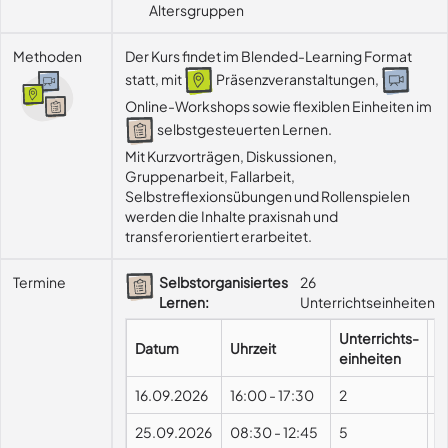
Altersgruppen
Methoden
Der Kurs findet im Blended-Learning Format
statt, mit
Präsenzveranstaltungen,
Online-Workshops sowie flexiblen Einheiten im
selbstgesteuerten Lernen.
Mit Kurzvorträgen, Diskussionen, 
Gruppenarbeit, Fallarbeit, 
Selbstreflexionsübungen und Rollenspielen 
werden die Inhalte praxisnah und 
transferorientiert erarbeitet.
Termine
Selbstorganisiertes
26
Lernen:
Unterrichtseinheiten
Unterrichts-
Datum
Uhrzeit
F
einheiten
16.09.2026
16:00
-
17:30
2
25.09.2026
08:30
-
12:45
5
P