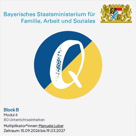
Kurs-Übersicht
Block
B
Modul 4
80
Unterrichtseinheiten
Multiplikator*innen:
Manuela Luber
Zeitraum: 15.09.2026 bis 19.03.2027