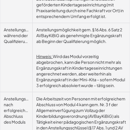
geförderten Kindertageseinrichtung (mit
Praxisanleitung durch eine Fachkraft vor Ort) in
entsprechendem Umfang erfolgt ist.
Anstellungsmöglichkeit
Anstellungsmöglichkeit gem. § 16 Abs. 6 Satz 2
während der
AVBayKiBiG als genehmigte Ergänzungskraft
Qualifizierung
ab Beginn der Qualifizierung möglich.
Hinweis:
Wird das Modul vorzeitig
abgebrochen, kann die Person nicht mehr als
Ergänzungskraft in Kindertageseinrichtungen
angerechnet werden, aber weiterhin als
Ergänzungskraft in der Mini-Kita – sofern Modul
3 erfolgreich absolviert wurde – tätig sein.
Anstellungsmöglichkeit
Die Arbeitszeit von Personen mit erfolgreichem
nach
Abschluss von Modul 4 kann gem. Nr. 3 f der
erfolgreichem
Allgemeinverfügung zum Vollzug der
Abschluss
Kinderbildungsverordnung (AVBayKiBiG) als
des Moduls
Tätigkeit einer pädagogischen Ergänzungskraft
in den Anstellungsschlüssel (§ 17 Abs. 1 und 2 AV