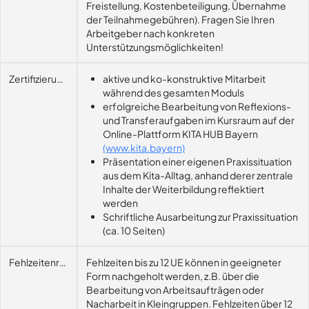
Freistellung, Kostenbeteiligung, Übernahme
der Teilnahmegebühren). Fragen Sie Ihren
Arbeitgeber nach konkreten
Unterstützungsmöglichkeiten!
Zertifizierungsvoraussetzung
aktive und ko-konstruktive Mitarbeit
während des gesamten Moduls
erfolgreiche Bearbeitung von Reflexions-
und Transferaufgaben im Kursraum auf der
Online-Plattform KITA HUB Bayern
(www.kita.bayern)
Präsentation einer eigenen Praxissituation
aus dem Kita-Alltag, anhand derer zentrale
Inhalte der Weiterbildung reflektiert
werden
Schriftliche Ausarbeitung zur Praxissituation
(ca. 10 Seiten)
Fehlzeitenregelung
Fehlzeiten bis zu 12 UE können in geeigneter
Form nachgeholt werden, z.B. über die
Bearbeitung von Arbeitsaufträgen oder
Nacharbeit in Kleingruppen. Fehlzeiten über 12