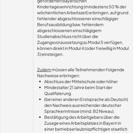
geförderten bayerischen
Kindertageseinrichtung (mindestens 50 % der
wöchentlichen Arbeitszeit) erbringen, aufgrund
fehlender abgeschlossener einschlägiger
Berufsausbildung bzw. fehlendem
abgeschlossenen einschlägigem
Studienabschluss nicht über die
Zugangsvoraussetzung zu Modul 5 verfügen,
können direkt in Modul 4 (oder freiwillig in Modul
3) einsteigen.
Zudem
müssen alle Teilnehmenden folgende
Nachweise erbringen:
Abschluss der Mittelschule oder höher
Mindestalter 21 Jahre beim Start der
Qualifizierung
(bei einer anderen Erstsprache als Deutsch)
den Nachweis ausreichender deutscher
Sprachkenntnisse (mind. B2 Niveau).
Bestätigung des Arbeitgebers über die
Zusage eines Arbeitsplatzes in Bayern in
einer betriebserlaubnispflichtigen staatlich