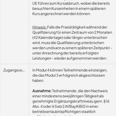
UE führen zum Kursabbruch, wobei die bereits
besuchten Kurseinheiten in einem späteren
Kurs angerechnet werden können.
Hinweis:
Falls die Praxistätigkeit während der
Qualifizierung für einen Zeitraum von 2 Monaten
(42 Kalendertage) oder länger unterbrochen
wird, muss die Qualifizierung unterbrochen
werden und kann zu einem späteren Zeitpunkt -
unter Anrechnung der bereits erfolgten
Leistungen - wieder aufgenommen werden.
Zugangsvoraussetzungen
In Modul 4 können Teilnehmende einsteigen,
die das Modul 3 erfolgreich abgeschlossen
haben.
Ausnahme:
Teilnehmende, die den Nachweis
einer mindestens zweijährigen Tätigkeit als
genehmigte Ergänzungskraftniveau gem. § 16
Abs. 4 oder 6 Satz 2 AVBayKiBiG in einer
betriebserlaubnispflichtigen staatlich