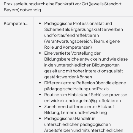
Praxisanleitung durch eine Fachkraft vor Ort (jeweils Standort
Bayern) notwendig.
Kompetenzerwerb
Pädagogische Professionalität und
Sicherheit als Ergänzungskraft erwerben
und fortlaufend reflektieren
(Verantwortungsbereich, Team, eigene
Rolle und Kompetenzen)
Eine vertiefte Vorstellung der
Bildungsbereiche entwickeln und wie diese
in den unterschiedlichen Bildungsorten
gezielt und mit hoher Interaktionsqualität
gestärkt werden können
Differenziertere Reflexion über die eigene
pädagogische Haltung und Praxis
Routinen im Hinblick auf Schlüsselprozesse
entwickeln und regelmäßig reflektieren
Zunehmend differenzierter Blick auf
Bildung, Lernen und Entwicklung
Pädagogisches Handeln in
unterschiedlichen pädagogischen
Arbeitsfeldern und mit unterschiedlichen