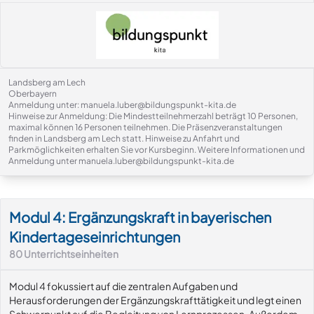
Landsberg am Lech
Oberbayern
Anmeldung unter: manuela.luber@bildungspunkt-kita.de
Hinweise zur Anmeldung: Die Mindestteilnehmerzahl beträgt 10 Personen,
maximal können 16 Personen teilnehmen. Die Präsenzveranstaltungen
finden in Landsberg am Lech statt. Hinweise zu Anfahrt und
Parkmöglichkeiten erhalten Sie vor Kursbeginn. Weitere Informationen und
Anmeldung unter manuela.luber@bildungspunkt-kita.de
Modul-Details
Modul 4: Ergänzungskraft in bayerischen
Kindertageseinrichtungen
80
Unterrichtseinheiten
Modul 4 fokussiert auf die zentralen Aufgaben und
Herausforderungen der Ergänzungskrafttätigkeit und legt einen