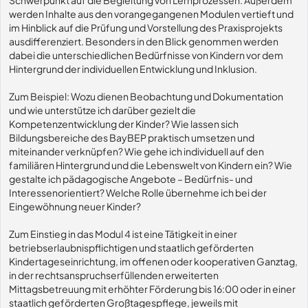
Schwerpunkt auf die Begleitung von Lernprozessen. Außerdem
werden Inhalte aus den vorangegangenen Modulen vertieft und
im Hinblick auf die Prüfung und Vorstellung des Praxisprojekts
ausdifferenziert. Besonders in den Blick genommen werden
dabei die unterschiedlichen Bedürfnisse von Kindern vor dem
Hintergrund der individuellen Entwicklung und Inklusion.
Zum Beispiel: Wozu dienen Beobachtung und Dokumentation
und wie unterstütze ich darüber gezielt die
Kompetenzentwicklung der Kinder? Wie lassen sich
Bildungsbereiche des BayBEP praktisch umsetzen und
miteinander verknüpfen? Wie gehe ich individuell auf den
familiären Hintergrund und die Lebenswelt von Kindern ein? Wie
gestalte ich pädagogische Angebote – Bedürfnis- und
Interessenorientiert? Welche Rolle übernehme ich bei der
Eingewöhnung neuer Kinder?
Zum Einstieg in das Modul 4 ist eine Tätigkeit in einer
betriebserlaubnispflichtigen und staatlich geförderten
Kindertageseinrichtung, im offenen oder kooperativen Ganztag,
in der rechtsanspruchserfüllenden erweiterten
Mittagsbetreuung mit erhöhter Förderung bis 16:00 oder in einer
staatlich geförderten Großtagespflege, jeweils mit