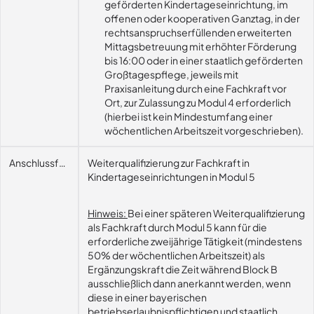
geförderten Kindertageseinrichtung, im
offenen oder kooperativen Ganztag, in der
rechtsanspruchserfüllenden erweiterten
Mittagsbetreuung mit erhöhter Förderung
bis 16:00 oder in einer staatlich geförderten
Großtagespflege, jeweils mit
Praxisanleitung durch eine Fachkraft vor
Ort, zur Zulassung zu Modul 4 erforderlich
(hierbei ist kein Mindestumfang einer
wöchentlichen Arbeitszeit vorgeschrieben).
Anschlussfähigkeit
Weiterqualifizierung zur Fachkraft in
Kindertageseinrichtungen in Modul 5
Hinweis:
Bei einer späteren Weiterqualifizierung
als Fachkraft durch Modul 5 kann für die
erforderliche zweijährige Tätigkeit (mindestens
50% der wöchentlichen Arbeitszeit) als
Ergänzungskraft die Zeit während Block B
ausschließlich dann anerkannt werden, wenn
diese in einer bayerischen
betriebserlaubnispflichtigen und staatlich