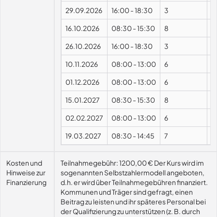
29.09.2026
16:00
-
18:30
3
16.10.2026
08:30
-
15:30
8
P
26.10.2026
16:00
-
18:30
3
10.11.2026
08:00
-
13:00
6
01.12.2026
08:00
-
13:00
6
15.01.2027
08:30
-
15:30
8
P
02.02.2027
08:00
-
13:00
6
19.03.2027
08:30
-
14:45
7
P
Kosten und
Teilnahmegebühr: 1200,00 € Der Kurs wird im
Hinweise zur
sogenannten Selbstzahlermodell angeboten,
Finanzierung
d.h. er wird über Teilnahmegebühren finanziert.
Kommunen und Träger sind gefragt, einen
Beitrag zu leisten und ihr späteres Personal bei
der Qualifizierung zu unterstützen (z. B. durch