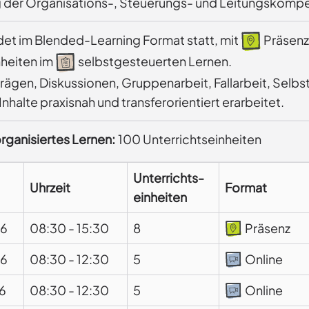
 der Organisations-, Steuerungs- und Leitungskompe
ndet im Blended-Learning Format statt, mit
Präsenz
nheiten im
selbstgesteuerten Lernen.
trägen, Diskussionen, Gruppenarbeit, Fallarbeit, Sel
nhalte praxisnah und transferorientiert erarbeitet.
rganisiertes Lernen:
100 Unterrichtseinheiten
Unterrichts-
Uhrzeit
Format
einheiten
26
08:30
-
15:30
8
Präsenz
26
08:30
-
12:30
5
Online
6
08:30
-
12:30
5
Online