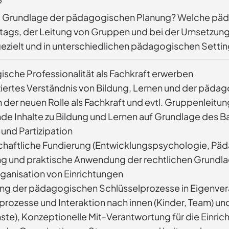
?
 als Grundlage der pädagogischen Planung? Welche p
Alltags, der Leitung von Gruppen und bei der Umsetzun
gezielt und in unterschiedlichen pädagogischen Setti
sche Professionalität als Fachkraft erwerben
ziertes Verständnis von Bildung, Lernen und der päd
n der neuen Rolle als Fachkraft und evtl. Gruppenleit
nde Inhalte zu Bildung und Lernen auf Grundlage des
 und Partizipation
haftliche Fundierung (Entwicklungspsychologie, Päd
ng und praktische Anwendung der rechtlichen Grundla
ganisation von Einrichtungen
g der pädagogischen Schlüsselprozesse in Eigenve
prozesse und Interaktion nach innen (Kinder, Team) un
ste), Konzeptionelle Mit-Verantwortung für die Einric