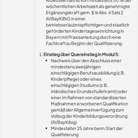
Arbeitsverhältnis von mindestens 50 % der
wöchentlichen Arbeitszeit als genehmigte
Ergänzungskraft gem. § 16 Abs. 6 Satz 2
AVBayKiBiG in einer
betriebserlaubnispflichtigen und staatlich
geförderten Kindertageseinrichtung in
Bayern mit Praxisanleitung durch eine
Fachkraft zu Beginn der Qualifizierung.
Einstieg über Quereinstieg in Modul 5:
Nachweis über den Abschluss einer
mindestens zweijährigen
einschlägigen Berufsausbildung (z.B.
Kinderpflege) oder eines
einschlägigen Studiums (z.B.
inländisches Grundschullehramt) oder
einer im Rahmen von standardisierten
Maßnahmen erworbenen Qualifikation
gemäß der Allgemeinverfügung zum
Vollzug der Kinderbildungsverordnung
(AVBayKibig)
Mindestalter 25 Jahre beim Start der
Qualifizierung