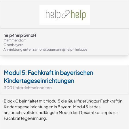
help4help GmbH
Mammendorf
Oberbayern
Anmeldung unter: ramona.baumann@help4help.de
Modul-Details
Modul 5: Fachkraft in bayerischen
Kindertageseinrichtungen
300
Unterrichtseinheiten
Block C beinhaltet mit Modul 5 die Qualifizierung zur Fachkraft in
Kindertageseinrichtungen in Bayern. Modul 5 ist das
anspruchsvollste und längste Modul des Gesamtkonzepts zur
Fachkräftegewinnung.