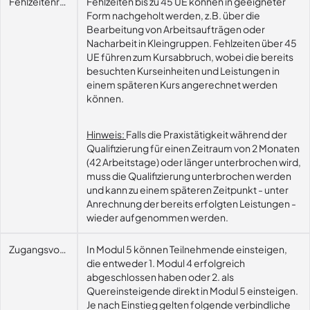
Fehlzeitenregelung
Fehlzeiten bis zu 45 UE können in geeigneter
Form nachgeholt werden, z.B. über die
Bearbeitung von Arbeitsaufträgen oder
Nacharbeit in Kleingruppen. Fehlzeiten über 45
UE führen zum Kursabbruch, wobei die bereits
besuchten Kurseinheiten und Leistungen in
einem späteren Kurs angerechnet werden
können.
Hinweis:
Falls die Praxistätigkeit während der
Qualifizierung für einen Zeitraum von 2 Monaten
(42 Arbeitstage) oder länger unterbrochen wird,
muss die Qualifizierung unterbrochen werden
und kann zu einem späteren Zeitpunkt - unter
Anrechnung der bereits erfolgten Leistungen -
wieder aufgenommen werden.
Zugangsvoraussetzungen
In Modul 5 können Teilnehmende einsteigen,
die entweder 1. Modul 4 erfolgreich
abgeschlossen haben oder 2. als
Quereinsteigende direkt in Modul 5 einsteigen.
Je nach Einstieg gelten folgende verbindliche