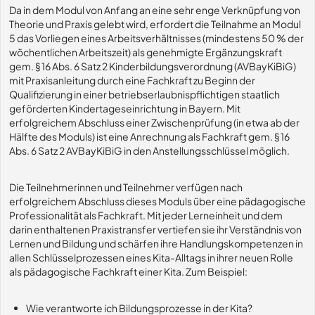
Da in dem Modul von Anfang an eine sehr enge Verknüpfung von
Theorie und Praxis gelebt wird, erfordert die Teilnahme an Modul
5 das Vorliegen eines Arbeitsverhältnisses (mindestens 50 % der
wöchentlichen Arbeitszeit) als genehmigte Ergänzungskraft
gem. § 16 Abs. 6 Satz 2 Kinderbildungsverordnung (AVBayKiBiG)
mit Praxisanleitung durch eine Fachkraft zu Beginn der
Qualifizierung in einer betriebserlaubnispflichtigen staatlich
geförderten Kindertageseinrichtung in Bayern. Mit
erfolgreichem Abschluss einer Zwischenprüfung (in etwa ab der
Hälfte des Moduls) ist eine Anrechnung als Fachkraft gem. § 16
Abs. 6 Satz 2 AVBayKiBiG in den Anstellungsschlüssel möglich.
Die Teilnehmerinnen und Teilnehmer verfügen nach
erfolgreichem Abschluss dieses Moduls über eine pädagogische
Professionalität als Fachkraft. Mit jeder Lerneinheit und dem
darin enthaltenen Praxistransfer vertiefen sie ihr Verständnis von
Lernen und Bildung und schärfen ihre Handlungskompetenzen in
allen Schlüsselprozessen eines Kita-Alltags in ihrer neuen Rolle
als pädagogische Fachkraft einer Kita. Zum Beispiel:
Wie verantworte ich Bildungsprozesse in der Kita?