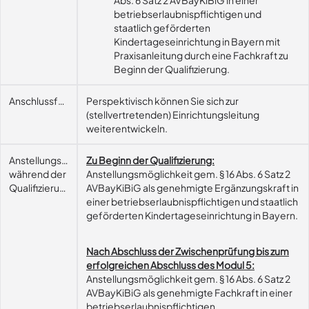
Abs. 6 Satz 2 AVBayKiBiG in einer
betriebserlaubnispflichtigen und
staatlich geförderten
Kindertageseinrichtung in Bayern mit
Praxisanleitung durch eine Fachkraft zu
Beginn der Qualifizierung.
Anschlussfähigkeit
Perspektivisch können Sie sich zur
(stellvertretenden) Einrichtungsleitung
weiterentwickeln.
Anstellungsmöglichkeit
Zu Beginn der Qualifizierung:
während der
Anstellungsmöglichkeit gem. § 16 Abs. 6 Satz 2
Qualifizierung
AVBayKiBiG als genehmigte Ergänzungskraft in
einer betriebserlaubnispflichtigen und staatlich
geförderten Kindertageseinrichtung in Bayern.
Nach Abschluss der Zwischenprüfung bis zum
erfolgreichen Abschluss des Modul 5:
Anstellungsmöglichkeit gem. § 16 Abs. 6 Satz 2
AVBayKiBiG als genehmigte Fachkraft in einer
betriebserlaubnispflichtigen