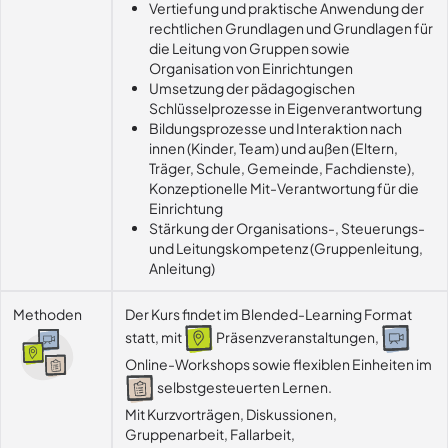
Vertiefung und praktische Anwendung der
rechtlichen Grundlagen und Grundlagen für
die Leitung von Gruppen sowie
Organisation von Einrichtungen
Umsetzung der pädagogischen
Schlüsselprozesse in Eigenverantwortung
Bildungsprozesse und Interaktion nach
innen (Kinder, Team) und außen (Eltern,
Träger, Schule, Gemeinde, Fachdienste),
Konzeptionelle Mit-Verantwortung für die
Einrichtung
Stärkung der Organisations-, Steuerungs-
und Leitungskompetenz (Gruppenleitung,
Anleitung)
Methoden
Der Kurs findet im Blended-Learning Format
statt, mit
Präsenzveranstaltungen,
Online-Workshops sowie flexiblen Einheiten im
selbstgesteuerten Lernen.
Mit Kurzvorträgen, Diskussionen, 
Gruppenarbeit, Fallarbeit, 