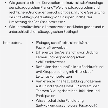
Wie gestalte ich eine Konzeption und nutze sie als Grundlage
der pädagogischen Planung? Welche pädagogischen und
rechtlichen Grundlagen berücksichtige ich für die Gestaltung
des Kita-Alltags, der Leitung von Gruppen und bei der
Umsetzung der Schlüsselprozesse?
Wie unterstütze ich die Lernprozesse der Kinder gezielt und in
unterschiedlichen pädagogischen Settings?
Kompetenzerwerb
Pädagogische Professionalität als
Fachkraft erwerben
Differenziertes Verständnis von Bildung,
Lernen und der pädagogischen
Schlüsselprozesse
Reflexion der neuen Rolle als Fachkraft und
evtl. Gruppenleitung mit Hinblick auf
Leitungskompetenzen
Vertiefende Inhalte zu Bildung und Lernen
auf Grundlage des BayBEP sowie zu den
Themen Bildungsbereiche, Inklusion und
Partizipation
Wissenschaftliche Fundierung
(Entwicklungspsychologie, Pädagogik)