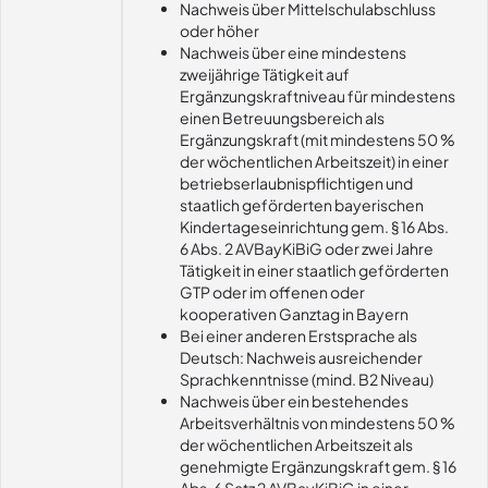
Nachweis über Mittelschulabschluss
oder höher
Nachweis über eine mindestens
zweijährige Tätigkeit auf
Ergänzungskraftniveau für mindestens
einen Betreuungsbereich als
Ergänzungskraft (mit mindestens 50 %
der wöchentlichen Arbeitszeit) in einer
betriebserlaubnispflichtigen und
staatlich geförderten bayerischen
Kindertageseinrichtung gem. § 16 Abs.
6 Abs. 2 AVBayKiBiG oder zwei Jahre
Tätigkeit in einer staatlich geförderten
GTP oder im offenen oder
kooperativen Ganztag in Bayern
Bei einer anderen Erstsprache als
Deutsch: Nachweis ausreichender
Sprachkenntnisse (mind. B2 Niveau)
Nachweis über ein bestehendes
Arbeitsverhältnis von mindestens 50 %
der wöchentlichen Arbeitszeit als
genehmigte Ergänzungskraft gem. § 16