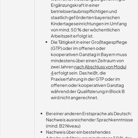
Ergänzungskraft in einer
betriebserlaubnispflichtigen und
staatlich geförderten bayerischen
Kindertageseinrichtungen im Umfang
von mind. 50 % der wöchentlichen
Arbeitszeit erfolgt ist.
Die Tätigkeit in einer Großtagespflege
(GTP) oder im offenen oder
kooperativen Ganztag in Bayern muss
mindestens über einen Zeitraum von
zwei Jahren
nach Abschluss von Modul
4
erfolgt sein. Das heißt, die
Praxiserfahrung in der GTP oder im
offenen oder kooperativen Ganztag
während der Qualifizierung in Block B
wird nicht angerechnet.
Bei einer anderen Erstsprache als Deutsch:
Nachweis ausreichender Sprachkenntnisse
(mind. B2 Niveau)
Nachweis über ein bestehendes