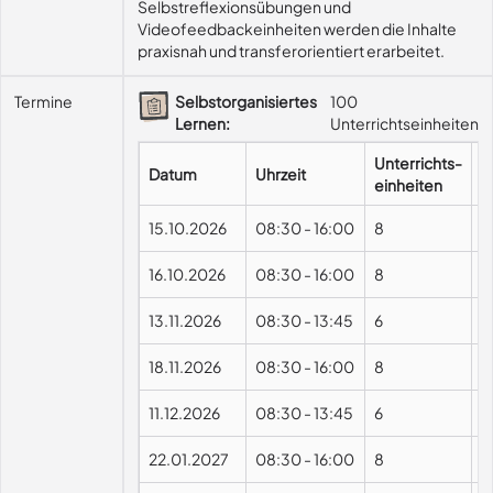
Selbstreflexionsübungen und 
Videofeedbackeinheiten werden die Inhalte 
praxisnah und transferorientiert erarbeitet.
Termine
Selbstorganisiertes
100
Lernen:
Unterrichtseinheiten
Unterrichts-
Datum
Uhrzeit
F
einheiten
15.10.2026
08:30
-
16:00
8
16.10.2026
08:30
-
16:00
8
13.11.2026
08:30
-
13:45
6
18.11.2026
08:30
-
16:00
8
11.12.2026
08:30
-
13:45
6
22.01.2027
08:30
-
16:00
8