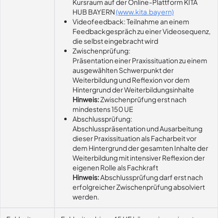
Kursraum auf der Online-Plattform KITA
HUB BAYERN
(www.kita.bayern)
Videofeedback: Teilnahme an einem
Feedbackgespräch zu einer Videosequenz,
die selbst eingebracht wird
Zwischenprüfung:
Präsentation einer Praxissituation zu einem
ausgewählten Schwerpunkt der
Weiterbildung und Reflexion vor dem
Hintergrund der Weiterbildungsinhalte
Hinweis:
Zwischenprüfung erst nach
mindestens 150 UE
Abschlussprüfung:
Abschlusspräsentation und Ausarbeitung
dieser Praxissituation als Facharbeit vor
dem Hintergrund der gesamten Inhalte der
Weiterbildung mit intensiver Reflexion der
eigenen Rolle als Fachkraft
Hinweis:
Abschlussprüfung darf erst nach
erfolgreicher Zwischenprüfung absolviert
werden.