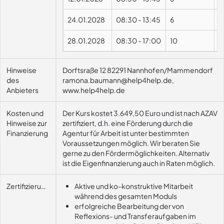
24.01.2028
08:30
-
13:45
6
28.01.2028
08:30
-
17:00
10
Hinweise
Dorftsraße 12 82291 Nannhofen/Mammendorf
des
ramona.baumann@help4help.de,
Anbieters
www.help4help.de
Kosten und
Der Kurs kostet 3.649,50 Euro und ist nach AZAV
Hinweise zur
zertifiziert, d.h. eine Förderung durch die
Finanzierung
Agentur für Arbeit ist unter bestimmten
Voraussetzungen möglich. Wir beraten Sie
gerne zu den Fördermöglichkeiten. Alternativ
ist die Eigenfinanzierung auch in Raten möglich.
Zertifizierungsvoraussetzung
Aktive und ko-konstruktive Mitarbeit
während des gesamten Moduls
erfolgreiche Bearbeitung der von
Reflexions- und Transferaufgaben im