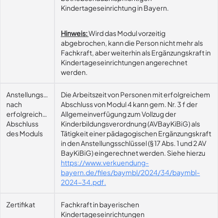
Kindertageseinrichtung in Bayern.
Hinweis:
Wird das Modul vorzeitig
abgebrochen, kann die Person nicht mehr als
Fachkraft, aber weiterhin als Ergänzungskraft in
Kindertageseinrichtungen angerechnet
werden.
Anstellungsmöglichkeit
Die Arbeitszeit von Personen mit erfolgreichem
nach
Abschluss von Modul 4 kann gem. Nr. 3 f der
erfolgreichem
Allgemeinverfügung zum Vollzug der
Abschluss
Kinderbildungsverordnung (AVBayKiBiG) als
des Moduls
Tätigkeit einer pädagogischen Ergänzungskraft
in den Anstellungsschlüssel (§ 17 Abs. 1 und 2 AV
BayKiBiG) eingerechnet werden. Siehe hierzu
https://www.verkuendung-
bayern.de/files/baymbl/2024/34/baymbl-
2024-34.pdf.
Zertifikat
Fachkraft in bayerischen
Kindertageseinrichtungen