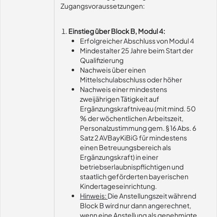
Zugangsvoraussetzungen:
Einstieg über Block B, Modul 4:
Erfolgreicher Abschluss von Modul 4
Mindestalter 25 Jahre beim Start der
Qualifizierung
Nachweis über einen
Mittelschulabschluss oder höher
Nachweis einer mindestens
zweijährigen Tätigkeit auf
Ergänzungskraftniveau (mit mind. 50
% der wöchentlichen Arbeitszeit,
Personalzustimmung gem. § 16 Abs. 6
Satz 2 AVBayKiBiG für mindestens
einen Betreuungsbereich als
Ergänzungskraft) in einer
betriebserlaubnispflichtigen und
staatlich geförderten bayerischen
Kindertageseinrichtung.
Hinweis:
Die Anstellungszeit während
Block B wird nur dann angerechnet,
wenn eine Anstellung als genehmigte