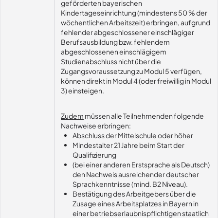
geförderten bayerischen
Kindertageseinrichtung (mindestens 50 % der
wöchentlichen Arbeitszeit) erbringen, aufgrund
fehlender abgeschlossener einschlägiger
Berufsausbildung bzw. fehlendem
abgeschlossenen einschlägigem
Studienabschluss nicht über die
Zugangsvoraussetzung zu Modul 5 verfügen,
können direkt in Modul 4 (oder freiwillig in Modul
3) einsteigen.
Zudem
müssen alle Teilnehmenden folgende
Nachweise erbringen:
Abschluss der Mittelschule oder höher
Mindestalter 21 Jahre beim Start der
Qualifizierung
(bei einer anderen Erstsprache als Deutsch)
den Nachweis ausreichender deutscher
Sprachkenntnisse (mind. B2 Niveau).
Bestätigung des Arbeitgebers über die
Zusage eines Arbeitsplatzes in Bayern in
einer betriebserlaubnispflichtigen staatlich