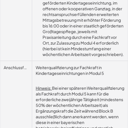
geförderten Kindertageseinrichtung, im
offenen oder kooperativen Ganztag, in der
rechtsanspruchserfüllenden erweiterten
Mittagsbetreuung mit erhöhter Förderung
bis 16:00 oder in einer staatlich geförderten
Großtagespflege, jeweils mit
Praxisanleitung durch eine Fachkraft vor
Ort, zur Zulassung zu Modul 4 erforderlich
(hierbei ist kein Mindestumfang einer
wöchentlichen Arbeitszeit vorgeschrieben).
Anschlussfähigkeit
Weiterqualifizierung zur Fachkraft in
Kindertageseinrichtungen in Modul 5
Hinweis:
Bei einer späteren Weiterqualifizierung
als Fachkraft durch Modul 5 kann für die
erforderliche zweijährige Tätigkeit (mindestens
50% der wöchentlichen Arbeitszeit) als
Ergänzungskraft die Zeit während Block B
ausschließlich dann anerkannt werden, wenn
diese in einer bayerischen