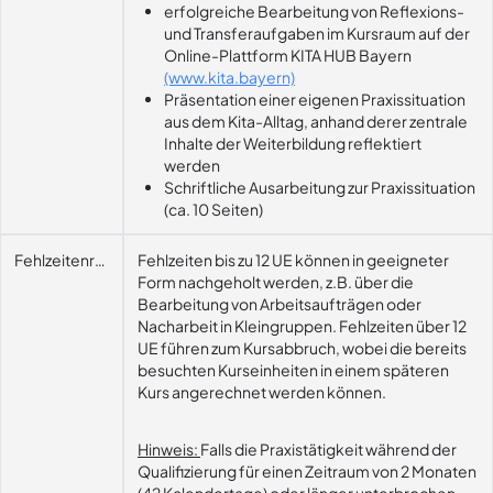
erfolgreiche Bearbeitung von Reflexions-
und Transferaufgaben im Kursraum auf der
Online-Plattform KITA HUB Bayern
(www.kita.bayern)
Präsentation einer eigenen Praxissituation
aus dem Kita-Alltag, anhand derer zentrale
Inhalte der Weiterbildung reflektiert
werden
Schriftliche Ausarbeitung zur Praxissituation
(ca. 10 Seiten)
Fehlzeitenregelung
Fehlzeiten bis zu 12 UE können in geeigneter
Form nachgeholt werden, z.B. über die
Bearbeitung von Arbeitsaufträgen oder
Nacharbeit in Kleingruppen. Fehlzeiten über 12
UE führen zum Kursabbruch, wobei die bereits
besuchten Kurseinheiten in einem späteren
Kurs angerechnet werden können.
Hinweis:
Falls die Praxistätigkeit während der
Qualifizierung für einen Zeitraum von 2 Monaten