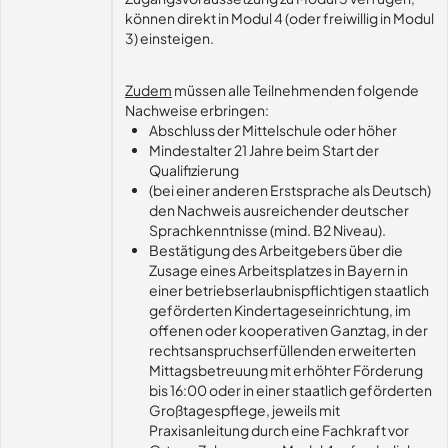
können direkt in Modul 4 (oder freiwillig in Modul
3) einsteigen.
Zudem
müssen alle Teilnehmenden folgende
Nachweise erbringen:
Abschluss der Mittelschule oder höher
Mindestalter 21 Jahre beim Start der
Qualifizierung
(bei einer anderen Erstsprache als Deutsch)
den Nachweis ausreichender deutscher
Sprachkenntnisse (mind. B2 Niveau).
Bestätigung des Arbeitgebers über die
Zusage eines Arbeitsplatzes in Bayern in
einer betriebserlaubnispflichtigen staatlich
geförderten Kindertageseinrichtung, im
offenen oder kooperativen Ganztag, in der
rechtsanspruchserfüllenden erweiterten
Mittagsbetreuung mit erhöhter Förderung
bis 16:00 oder in einer staatlich geförderten
Großtagespflege, jeweils mit
Praxisanleitung durch eine Fachkraft vor