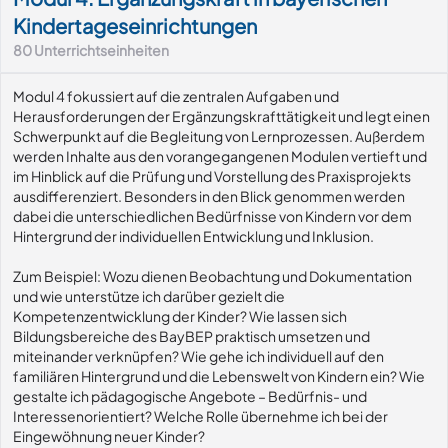
Kindertageseinrichtungen
80
Unterrichtseinheiten
Modul 4 fokussiert auf die zentralen Aufgaben und
Herausforderungen der Ergänzungskrafttätigkeit und legt einen
Schwerpunkt auf die Begleitung von Lernprozessen. Außerdem
werden Inhalte aus den vorangegangenen Modulen vertieft und
im Hinblick auf die Prüfung und Vorstellung des Praxisprojekts
ausdifferenziert. Besonders in den Blick genommen werden
dabei die unterschiedlichen Bedürfnisse von Kindern vor dem
Hintergrund der individuellen Entwicklung und Inklusion.
Zum Beispiel: Wozu dienen Beobachtung und Dokumentation
und wie unterstütze ich darüber gezielt die
Kompetenzentwicklung der Kinder? Wie lassen sich
Bildungsbereiche des BayBEP praktisch umsetzen und
miteinander verknüpfen? Wie gehe ich individuell auf den
familiären Hintergrund und die Lebenswelt von Kindern ein? Wie
gestalte ich pädagogische Angebote – Bedürfnis- und
Interessenorientiert? Welche Rolle übernehme ich bei der
Eingewöhnung neuer Kinder?