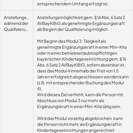
entsprechendem Umfang erfolgt ist.
Anstellungsmöglichkeit
Anstellungsmöglichkeit gem. § 16 Abs. 6 Satz 2
während der
AVBayKiBiG als genehmigte Ergänzungskraft
Qualifizierung
ab Beginn der Qualifizierung möglich.
Mit Beginn des Modul 3: Tätigkeit als
genehmigte Ergänzungskraft in einer Mini-Kita
oder in einer betriebserlaubnispflichtigen
bayerischen Kindertageseinrichtung gem. § 16
Abs. 6 Satz 2 AVBayKiBiG, sofern absehbar ist,
dass das Modul 4 innerhalb der Frist von 1,5
Jahren erfolgreich abgeschlossen werden kann
(z.B. mit entsprechender Buchung des Modul
4).
Wird dieses Ziel verfehlt, kann die Person mit
Abschluss von Modul 3 nur mehr als
Ergänzungskraft in einer Mini-Kita tätig sein.
Wird das Modul vorzeitig abgebrochen, kann
die Person nicht mehr als Ergänzungskraft in
Kindertageseinrichtungen angerechnet