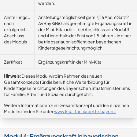
werden.
Anstellungsmöglichkeit
Anstellungsmöglichkeit gem. § 16 Abs. 6 Satz 2
nach
AVBayKiBiG als genehmigte Ergänzungskraft in
erfolgreichem
der Mini-Kita oder – bei Abschluss von Modul 3
Abschluss
und 4 innerhalb der Frist von 1,5 Jahren – in einer
des Moduls
betriebserlaubnispflichtigen bayerischen
Kindertageseinrichtung möglich.
Zertifikat
Ergänzungskraft in der Mini-Kita
Hinweis:
Dieses Modul wird im Rahmen des neuen
Gesamtkonzepts für die berufliche Weiterbildung für
Kindertageseinrichtungen des Bayerischen Staatsministeriums
für Familie, Arbeit und Soziales durchgeführt.
Weitere Informationen zum Gesamtkonzept und den einzelnen
Modulen finden Sie unter
www.kita-fachkraefte.bayern
.
Modul 4: Ergänzungskraft in bayerischen