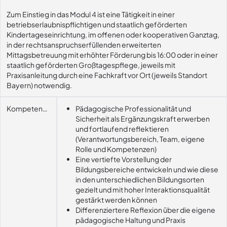
Zum Einstieg in das Modul 4 ist eine Tätigkeit in einer
betriebserlaubnispflichtigen und staatlich geförderten
Kindertageseinrichtung, im offenen oder kooperativen Ganztag,
in der rechtsanspruchserfüllenden erweiterten
Mittagsbetreuung mit erhöhter Förderung bis 16:00 oder in einer
staatlich geförderten Großtagespflege, jeweils mit
Praxisanleitung durch eine Fachkraft vor Ort (jeweils Standort
Bayern) notwendig.
Kompetenzerwerb
Pädagogische Professionalität und
Sicherheit als Ergänzungskraft erwerben
und fortlaufend reflektieren
(Verantwortungsbereich, Team, eigene
Rolle und Kompetenzen)
Eine vertiefte Vorstellung der
Bildungsbereiche entwickeln und wie diese
in den unterschiedlichen Bildungsorten
gezielt und mit hoher Interaktionsqualität
gestärkt werden können
Differenziertere Reflexion über die eigene
pädagogische Haltung und Praxis