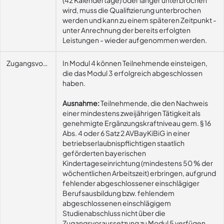
(42 Kalendertage) oder länger unterbrochen
wird, muss die Qualifizierung unterbrochen
werden und kann zu einem späteren Zeitpunkt -
unter Anrechnung der bereits erfolgten
Leistungen - wieder aufgenommen werden.
Zugangsvoraussetzungen
In Modul 4 können Teilnehmende einsteigen,
die das Modul 3 erfolgreich abgeschlossen
haben.
Ausnahme:
Teilnehmende, die den Nachweis
einer mindestens zweijährigen Tätigkeit als
genehmigte Ergänzungskraftniveau gem. § 16
Abs. 4 oder 6 Satz 2 AVBayKiBiG in einer
betriebserlaubnispflichtigen staatlich
geförderten bayerischen
Kindertageseinrichtung (mindestens 50 % der
wöchentlichen Arbeitszeit) erbringen, aufgrund
fehlender abgeschlossener einschlägiger
Berufsausbildung bzw. fehlendem
abgeschlossenen einschlägigem
Studienabschluss nicht über die
Zugangsvoraussetzung zu Modul 5 verfügen,