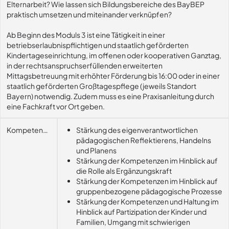
Elternarbeit? Wie lassen sich Bildungsbereiche des BayBEP
praktisch umsetzen und miteinander verknüpfen?
Ab Beginn des Moduls 3 ist eine Tätigkeit in einer
betriebserlaubnispflichtigen und staatlich geförderten
Kindertageseinrichtung, im offenen oder kooperativen Ganztag,
in der rechtsanspruchserfüllenden erweiterten
Mittagsbetreuung mit erhöhter Förderung bis 16:00 oder in einer
staatlich geförderten Großtagespflege (jeweils Standort
Bayern) notwendig. Zudem muss es eine Praxisanleitung durch
eine Fachkraft vor Ort geben.
Kompetenzerwerb
Stärkung des eigenverantwortlichen
pädagogischen Reflektierens, Handelns
und Planens
Stärkung der Kompetenzen im Hinblick auf
die Rolle als Ergänzungskraft
Stärkung der Kompetenzen im Hinblick auf
gruppenbezogene pädagogische Prozesse
Stärkung der Kompetenzen und Haltung im
Hinblick auf Partizipation der Kinder und
Familien, Umgang mit schwierigen