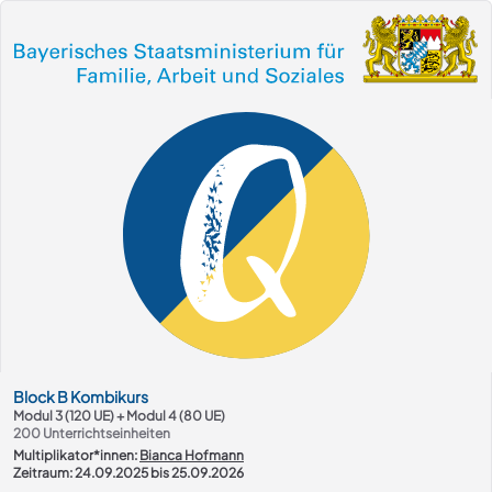
Kurs-Übersicht
Block
B
Kombikurs
Modul 3 (120 UE) + Modul 4 (80 UE)
200
Unterrichtseinheiten
Multiplikator*innen:
Bianca Hofmann
Zeitraum: 24.09.2025 bis 25.09.2026