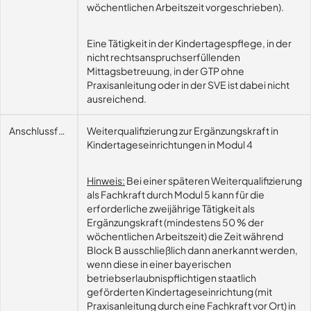
wöchentlichen Arbeitszeit vorgeschrieben).
Eine Tätigkeit in der Kindertagespflege, in der
nicht rechtsanspruchserfüllenden
Mittagsbetreuung, in der GTP ohne
Praxisanleitung oder in der SVE ist dabei nicht
ausreichend.
Anschlussfähigkeit
Weiterqualifizierung zur Ergänzungskraft in
Kindertageseinrichtungen in Modul 4
Hinweis:
Bei einer späteren Weiterqualifizierung
als Fachkraft durch Modul 5 kann für die
erforderliche zweijährige Tätigkeit als
Ergänzungskraft (mindestens 50 % der
wöchentlichen Arbeitszeit) die Zeit während
Block B ausschließlich dann anerkannt werden,
wenn diese in einer bayerischen
betriebserlaubnispflichtigen staatlich
geförderten Kindertageseinrichtung (mit
Praxisanleitung durch eine Fachkraft vor Ort) in