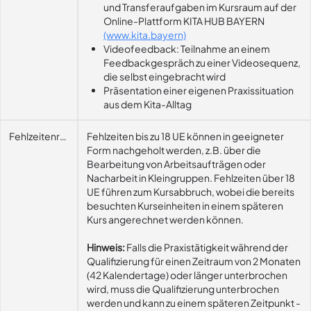
und Transferaufgaben im Kursraum auf der
Online-Plattform KITA HUB BAYERN
(www.kita.bayern)
Videofeedback: Teilnahme an einem
Feedbackgespräch zu einer Videosequenz,
die selbst eingebracht wird
Präsentation einer eigenen Praxissituation
aus dem Kita-Alltag
Fehlzeitenregelung
Fehlzeiten bis zu 18 UE können in geeigneter
Form nachgeholt werden, z.B. über die
Bearbeitung von Arbeitsaufträgen oder
Nacharbeit in Kleingruppen. Fehlzeiten über 18
UE führen zum Kursabbruch, wobei die bereits
besuchten Kurseinheiten in einem späteren
Kurs angerechnet werden können.
Hinweis:
Falls die Praxistätigkeit während der
Qualifizierung für einen Zeitraum von 2 Monaten
(42 Kalendertage) oder länger unterbrochen
wird, muss die Qualifizierung unterbrochen
werden und kann zu einem späteren Zeitpunkt -