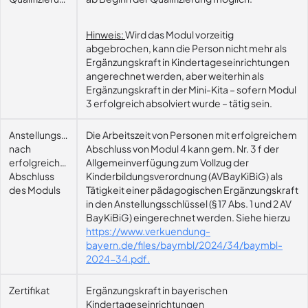
Hinweis:
Wird das Modul vorzeitig
abgebrochen, kann die Person nicht mehr als
Ergänzungskraft in Kindertageseinrichtungen
angerechnet werden, aber weiterhin als
Ergänzungskraft in der Mini-Kita – sofern Modul
3 erfolgreich absolviert wurde – tätig sein.
Anstellungsmöglichkeit
Die Arbeitszeit von Personen mit erfolgreichem
nach
Abschluss von Modul 4 kann gem. Nr. 3 f der
erfolgreichem
Allgemeinverfügung zum Vollzug der
Abschluss
Kinderbildungsverordnung (AVBayKiBiG) als
des Moduls
Tätigkeit einer pädagogischen Ergänzungskraft
in den Anstellungsschlüssel (§ 17 Abs. 1 und 2 AV
BayKiBiG) eingerechnet werden. Siehe hierzu
https://www.verkuendung-
bayern.de/files/baymbl/2024/34/baymbl-
2024-34.pdf.
Zertifikat
Ergänzungskraft in bayerischen
Kindertageseinrichtungen