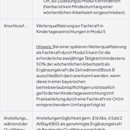
Ort, zur Zulassung zu Modul 4 erforderlich
(hierbei ist kein Mindestumfang einer
wöchentlichen Arbeitszeit vorgeschrieben).
Anschlussfähigkeit
Weiterqualifizierung zur Fachkraft in
Kindertageseinrichtungen in Modul 5
Hinweis:
Bei einer späteren Weiterqualifizierung
als Fachkraft durch Modul 5 kann für die
erforderliche zweijährige Tätigkeit (mindestens
50% der wöchentlichen Arbeitszeit) als
Ergänzungskraft die Zeit während Block B
ausschließlich dann anerkannt werden, wenn
diese in einer bayerischen
betriebserlaubnispflichtigen und staatlich
geförderten Kindertageseinrichtung (mit
Praxisanleitung durch eine Fachkraft vor Ort) in
entsprechendem Umfang erfolgt ist.
Anstellungsmöglichkeit
Anstellungsmöglichkeit gem. § 16 Abs. 6 Satz 2
während der
AVBayKiBiG als genehmigte Ergänzungskraft
Qualifizierung
ab Beginn der Qualifizierung möglich.