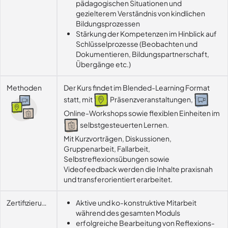
pädagogischen Situationen und
gezielterem Verständnis von kindlichen
Bildungsprozessen
Stärkung der Kompetenzen im Hinblick auf
Schlüsselprozesse (Beobachten und
Dokumentieren, Bildungspartnerschaft,
Übergänge etc.)
Methoden
Der Kurs findet im Blended-Learning Format
statt, mit
Präsenzveranstaltungen,
Online-Workshops sowie flexiblen Einheiten im
selbstgesteuerten Lernen.
Mit Kurzvorträgen, Diskussionen, 
Gruppenarbeit, Fallarbeit, 
Selbstreflexionsübungen sowie 
Videofeedback werden die Inhalte praxisnah 
und transferorientiert erarbeitet.
Zertifizierungsvoraussetzung
Aktive und ko-konstruktive Mitarbeit
während des gesamten Moduls
erfolgreiche Bearbeitung von Reflexions-