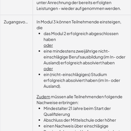
unter Anrechnung der bereits erfolgten
Leistungen - wieder aufgenommen werden.
Zugangsvoraussetzungen
In Modul 3 können Teilnehmende einsteigen,
die
das Modul 2 erfolgreich abgeschlossen
haben
oder
eine mindestens zweijährige nicht-
einschlägige Berufsausbildung (im In- oder
Ausland) erfolgreich absolviert haben
oder
ein (nicht-einschlägiges) Studium
erfolgreich absolviert haben (im In- oder
Ausland).
Zudem
müssen alle Teilnehmenden folgende
Nachweise erbringen:
Mindestalter 21 Jahre beim Start der
Qualifizierung
Abschluss der Mittelschule oder höher
einen Nachweis über einschlägige