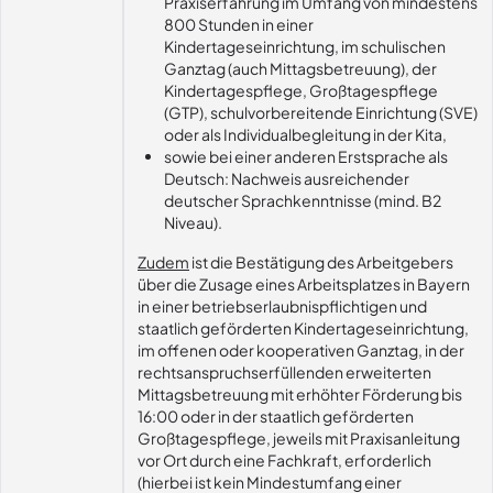
Praxiserfahrung im Umfang von mindestens
800 Stunden in einer
Kindertageseinrichtung, im schulischen
Ganztag (auch Mittagsbetreuung), der
Kindertagespflege, Großtagespflege
(GTP), schulvorbereitende Einrichtung (SVE)
oder als Individualbegleitung in der Kita,
sowie bei einer anderen Erstsprache als
Deutsch: Nachweis ausreichender
deutscher Sprachkenntnisse (mind. B2
Niveau).
Zudem
ist die Bestätigung des Arbeitgebers
über die Zusage eines Arbeitsplatzes in Bayern
in einer betriebserlaubnispflichtigen und
staatlich geförderten Kindertageseinrichtung,
im offenen oder kooperativen Ganztag, in der
rechtsanspruchserfüllenden erweiterten
Mittagsbetreuung mit erhöhter Förderung bis
16:00 oder in der staatlich geförderten
Großtagespflege, jeweils mit Praxisanleitung
vor Ort durch eine Fachkraft, erforderlich
(hierbei ist kein Mindestumfang einer