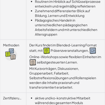
Routinen im Hinblick auf Schlüsselprozesse
entwickeln und regelmäßig reflektieren
Zunehmend differenzierter Blick auf
Bildung, Lernen und Entwicklung
Pädagogisches Handeln in
unterschiedlichen pädagogischen
Arbeitsfeldern und mit unterschiedlichen
Altersgruppen
Methoden
Der Kurs findet im Blended-Learning Format
statt, mit
Präsenzveranstaltungen,
Online-Workshops sowie flexiblen Einheiten im
selbstgesteuerten Lernen.
Mit Kurzvorträgen, Diskussionen, 
Gruppenarbeit, Fallarbeit, 
Selbstreflexionsübungen und Rollenspielen 
werden die Inhalte praxisnah und 
transferorientiert erarbeitet.
Zertifizierungsvoraussetzung
aktive und ko-konstruktive Mitarbeit
während des gesamten Moduls