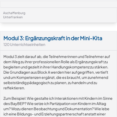
Aschaffenburg
Unterfranken
Modul-Details
Modul 3: Ergänzungskraft in der Mini-Kita
120
Unterrichtseinheiten
Modul 3 zielt darauf ab, die Teilnehmerinnen und Teilnehmer auf
dem Weg zu ihrer professionellen Rolle als Ergänzungskraft zu
begleiten und gezielt in ihrer Handlungskompetenz zu stärken.
Die Grundlagen aus Block A werden hier aufgegriffen, vertieft
und um Kompetenzen ergänzt, die es braucht, um zunehmend
selbstständig pädagogisch zu planen, zu handeln und zu
reflektieren.
Zum Beispiel: Wie gestalte ich Interaktionen mit Kindern im Sinne
des BayBEP? Wie setze ich Partizipation von Kindern im Alltag
um? Wozu dienen Beobachtung und Dokumentation? Wie lebe
ich eine Bildungs- und Erziehungspartnerschaft anstatt einer