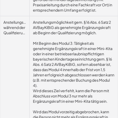
Praxisanleitung durch eine Fachkraft vor Ort) in
entsprechendem Umfang erfolgt ist.
Anstellungsmöglichkeit
Anstellungsmöglichkeit gem. § 16 Abs. 6 Satz 2
während der
AVBayKiBiG als genehmigte Ergänzungskraft
Qualifizierung
ab Beginn der Qualifizierung möglich.
Mit Beginn des Modul 3: Tätigkeit als
genehmigte Ergänzungskraft in einer Mini-Kita
oder in einer betriebserlaubnispflichtigen
bayerischen Kindertageseinrichtung gem. § 16
Abs. 6 Satz 2 AVBayKiBiG, sofern absehbar ist,
dass das Modul 4 innerhalb der Frist von 1,5
Jahren erfolgreich abgeschlossen werden kann
(z.B. mit entsprechender Buchung des Modul
4).
Wird dieses Ziel verfehlt, kann die Person mit
Abschluss von Modul 3 nur mehr als
Ergänzungskraft in einer Mini-Kita tätig sein.
Wird das Modul vorzeitig abgebrochen, kann
die Person nicht mehr als Ergänzungskraft in