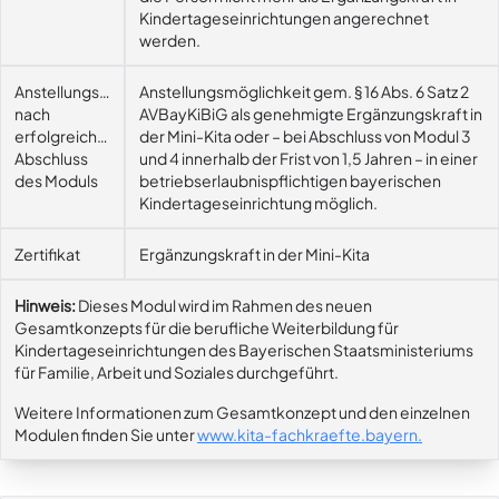
Kindertageseinrichtungen angerechnet
werden.
Anstellungsmöglichkeit
Anstellungsmöglichkeit gem. § 16 Abs. 6 Satz 2
nach
AVBayKiBiG als genehmigte Ergänzungskraft in
erfolgreichem
der Mini-Kita oder – bei Abschluss von Modul 3
Abschluss
und 4 innerhalb der Frist von 1,5 Jahren – in einer
des Moduls
betriebserlaubnispflichtigen bayerischen
Kindertageseinrichtung möglich.
Zertifikat
Ergänzungskraft in der Mini-Kita
Hinweis:
Dieses Modul wird im Rahmen des neuen
Gesamtkonzepts für die berufliche Weiterbildung für
Kindertageseinrichtungen des Bayerischen Staatsministeriums
für Familie, Arbeit und Soziales durchgeführt.
Weitere Informationen zum Gesamtkonzept und den einzelnen
Modulen finden Sie unter
www.kita-fachkraefte.bayern
.