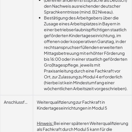
(bei einer anderen Erstsprache als Deutsch)
den Nachweis ausreichender deutscher
Sprachkenntnisse (mind. B2 Niveau).
Bestätigung des Arbeitgebers über die
Zusage eines Arbeitsplatzes in Bayern in
einer betriebserlaubnispflichtigen staatlich
geförderten Kindertageseinrichtung, im
offenen oder kooperativen Ganztag, in der
rechtsanspruchserfüllenden erweiterten
Mittagsbetreuung mit erhöhter Förderung
bis 16:00 oder in einer staatlich geförderten
Großtagespflege, jeweils mit
Praxisanleitung durch eine Fachkraft vor
Ort, zur Zulassung zu Modul 4 erforderlich
(hierbei ist kein Mindestumfang einer
wöchentlichen Arbeitszeit vorgeschrieben).
Anschlussfähigkeit
Weiterqualifizierung zur Fachkraft in
Kindertageseinrichtungen in Modul 5
Hinweis:
Bei einer späteren Weiterqualifizierung
als Fachkraft durch Modul 5 kann für die