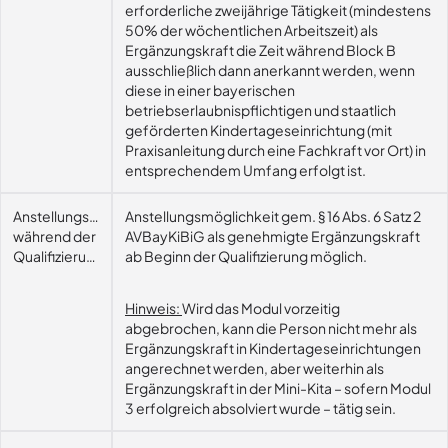
erforderliche zweijährige Tätigkeit (mindestens
50% der wöchentlichen Arbeitszeit) als
Ergänzungskraft die Zeit während Block B
ausschließlich dann anerkannt werden, wenn
diese in einer bayerischen
betriebserlaubnispflichtigen und staatlich
geförderten Kindertageseinrichtung (mit
Praxisanleitung durch eine Fachkraft vor Ort) in
entsprechendem Umfang erfolgt ist.
Anstellungsmöglichkeit
Anstellungsmöglichkeit gem. § 16 Abs. 6 Satz 2
während der
AVBayKiBiG als genehmigte Ergänzungskraft
Qualifizierung
ab Beginn der Qualifizierung möglich.
Hinweis:
Wird das Modul vorzeitig
abgebrochen, kann die Person nicht mehr als
Ergänzungskraft in Kindertageseinrichtungen
angerechnet werden, aber weiterhin als
Ergänzungskraft in der Mini-Kita – sofern Modul
3 erfolgreich absolviert wurde – tätig sein.