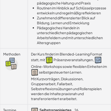
pädagogische Haltung und Praxis
Routinen im Hinblick auf Schlüsselprozesse
entwickeln und regelmäßig reflektieren
Zunehmend differenzierter Blick auf
Bildung, Lernen und Entwicklung
Pädagogisches Handeln in
unterschiedlichen pädagogischen
Arbeitsfeldern und mit unterschiedlichen
Altersgruppen
Methoden
Der Kurs findet im Blended-Learning Format
statt, mit
Präsenzveranstaltungen,
Online-Workshops sowie flexiblen Einheiten im
selbstgesteuerten Lernen.
Mit Kurzvorträgen, Diskussionen, 
Gruppenarbeit, Fallarbeit, 
Selbstreflexionsübungen und Rollenspielen 
werden die Inhalte praxisnah und 
transferorientiert erarbeitet.
Termine
Selbstorganisiertes
26