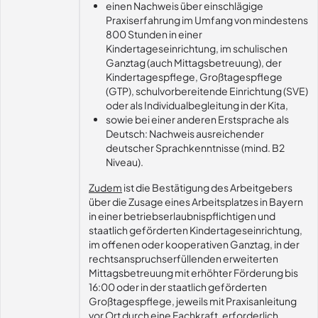
einen Nachweis über einschlägige
Praxiserfahrung im Umfang von mindestens
800 Stunden in einer
Kindertageseinrichtung, im schulischen
Ganztag (auch Mittagsbetreuung), der
Kindertagespflege, Großtagespflege
(GTP), schulvorbereitende Einrichtung (SVE)
oder als Individualbegleitung in der Kita,
sowie bei einer anderen Erstsprache als
Deutsch: Nachweis ausreichender
deutscher Sprachkenntnisse (mind. B2
Niveau).
Zudem
ist die Bestätigung des Arbeitgebers
über die Zusage eines Arbeitsplatzes in Bayern
in einer betriebserlaubnispflichtigen und
staatlich geförderten Kindertageseinrichtung,
im offenen oder kooperativen Ganztag, in der
rechtsanspruchserfüllenden erweiterten
Mittagsbetreuung mit erhöhter Förderung bis
16:00 oder in der staatlich geförderten
Großtagespflege, jeweils mit Praxisanleitung
vor Ort durch eine Fachkraft, erforderlich