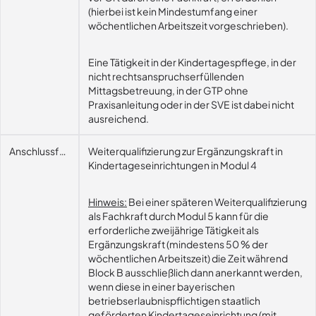
(hierbei ist kein Mindestumfang einer
wöchentlichen Arbeitszeit vorgeschrieben).
Eine Tätigkeit in der Kindertagespflege, in der
nicht rechtsanspruchserfüllenden
Mittagsbetreuung, in der GTP ohne
Praxisanleitung oder in der SVE ist dabei nicht
ausreichend.
Anschlussfähigkeit
Weiterqualifizierung zur Ergänzungskraft in
Kindertageseinrichtungen in Modul 4
Hinweis:
Bei einer späteren Weiterqualifizierung
als Fachkraft durch Modul 5 kann für die
erforderliche zweijährige Tätigkeit als
Ergänzungskraft (mindestens 50 % der
wöchentlichen Arbeitszeit) die Zeit während
Block B ausschließlich dann anerkannt werden,
wenn diese in einer bayerischen
betriebserlaubnispflichtigen staatlich
geförderten Kindertageseinrichtung (mit