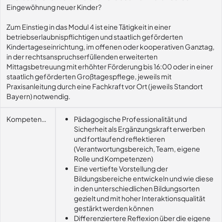
Eingewöhnung neuer Kinder?
Zum Einstieg in das Modul 4 ist eine Tätigkeit in einer
betriebserlaubnispflichtigen und staatlich geförderten
Kindertageseinrichtung, im offenen oder kooperativen Ganztag,
in der rechtsanspruchserfüllenden erweiterten
Mittagsbetreuung mit erhöhter Förderung bis 16:00 oder in einer
staatlich geförderten Großtagespflege, jeweils mit
Praxisanleitung durch eine Fachkraft vor Ort (jeweils Standort
Bayern) notwendig.
Kompetenzerwerb
Pädagogische Professionalität und
Sicherheit als Ergänzungskraft erwerben
und fortlaufend reflektieren
(Verantwortungsbereich, Team, eigene
Rolle und Kompetenzen)
Eine vertiefte Vorstellung der
Bildungsbereiche entwickeln und wie diese
in den unterschiedlichen Bildungsorten
gezielt und mit hoher Interaktionsqualität
gestärkt werden können
Differenziertere Reflexion über die eigene