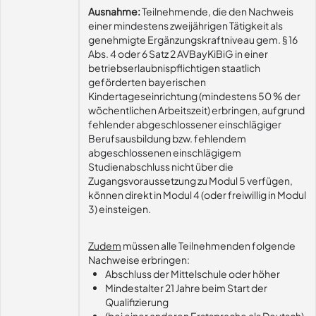
Ausnahme:
Teilnehmende, die den Nachweis
einer mindestens zweijährigen Tätigkeit als
genehmigte Ergänzungskraftniveau gem. § 16
Abs. 4 oder 6 Satz 2 AVBayKiBiG in einer
betriebserlaubnispflichtigen staatlich
geförderten bayerischen
Kindertageseinrichtung (mindestens 50 % der
wöchentlichen Arbeitszeit) erbringen, aufgrund
fehlender abgeschlossener einschlägiger
Berufsausbildung bzw. fehlendem
abgeschlossenen einschlägigem
Studienabschluss nicht über die
Zugangsvoraussetzung zu Modul 5 verfügen,
können direkt in Modul 4 (oder freiwillig in Modul
3) einsteigen.
Zudem
müssen alle Teilnehmenden folgende
Nachweise erbringen:
Abschluss der Mittelschule oder höher
Mindestalter 21 Jahre beim Start der
Qualifizierung