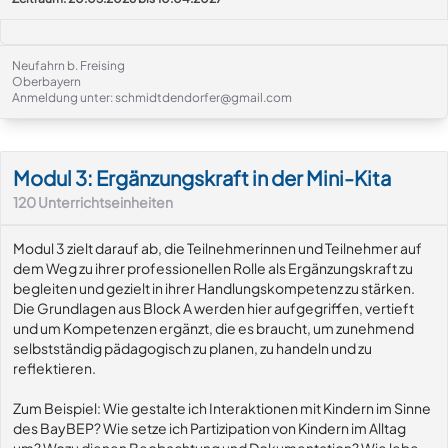
Neufahrn b. Freising
Oberbayern
Anmeldung unter: schmidtdendorfer@gmail.com
Modul-Details
Modul 3: Ergänzungskraft in der Mini-Kita
120
Unterrichtseinheiten
Modul 3 zielt darauf ab, die Teilnehmerinnen und Teilnehmer auf
dem Weg zu ihrer professionellen Rolle als Ergänzungskraft zu
begleiten und gezielt in ihrer Handlungskompetenz zu stärken.
Die Grundlagen aus Block A werden hier aufgegriffen, vertieft
und um Kompetenzen ergänzt, die es braucht, um zunehmend
selbstständig pädagogisch zu planen, zu handeln und zu
reflektieren.
Zum Beispiel: Wie gestalte ich Interaktionen mit Kindern im Sinne
des BayBEP? Wie setze ich Partizipation von Kindern im Alltag