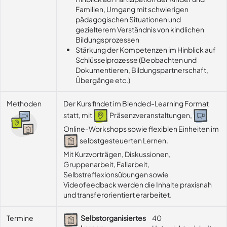
Familien, Umgang mit schwierigen
pädagogischen Situationen und
gezielterem Verständnis von kindlichen
Bildungsprozessen
Stärkung der Kompetenzen im Hinblick auf
Schlüsselprozesse (Beobachten und
Dokumentieren, Bildungspartnerschaft,
Übergänge etc.)
Methoden
Der Kurs findet im Blended-Learning Format
statt, mit
Präsenzveranstaltungen,
Online-Workshops sowie flexiblen Einheiten im
selbstgesteuerten Lernen.
Mit Kurzvorträgen, Diskussionen, 
Gruppenarbeit, Fallarbeit, 
Selbstreflexionsübungen sowie 
Videofeedback werden die Inhalte praxisnah 
und transferorientiert erarbeitet.
Termine
Selbstorganisiertes
40