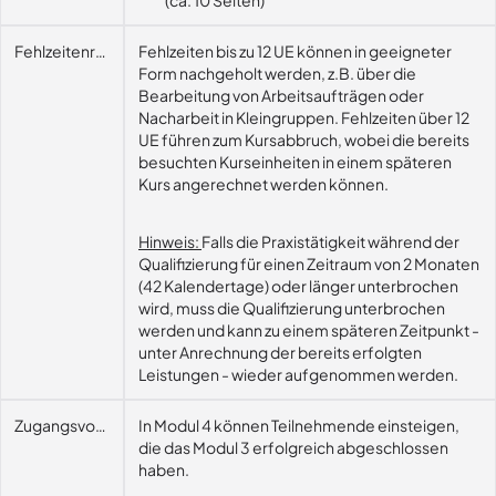
(ca. 10 Seiten)
Fehlzeitenregelung
Fehlzeiten bis zu 12 UE können in geeigneter
Form nachgeholt werden, z.B. über die
Bearbeitung von Arbeitsaufträgen oder
Nacharbeit in Kleingruppen. Fehlzeiten über 12
UE führen zum Kursabbruch, wobei die bereits
besuchten Kurseinheiten in einem späteren
Kurs angerechnet werden können.
Hinweis:
Falls die Praxistätigkeit während der
Qualifizierung für einen Zeitraum von 2 Monaten
(42 Kalendertage) oder länger unterbrochen
wird, muss die Qualifizierung unterbrochen
werden und kann zu einem späteren Zeitpunkt -
unter Anrechnung der bereits erfolgten
Leistungen - wieder aufgenommen werden.
Zugangsvoraussetzungen
In Modul 4 können Teilnehmende einsteigen,
die das Modul 3 erfolgreich abgeschlossen
haben.