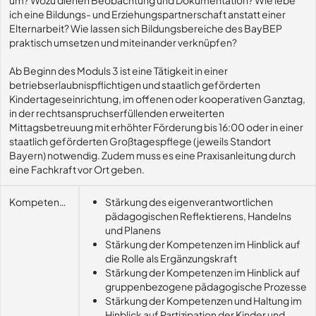
um? Wozu dienen Beobachtung und Dokumentation? Wie lebe
ich eine Bildungs- und Erziehungspartnerschaft anstatt einer
Elternarbeit? Wie lassen sich Bildungsbereiche des BayBEP
praktisch umsetzen und miteinander verknüpfen?
Ab Beginn des Moduls 3 ist eine Tätigkeit in einer
betriebserlaubnispflichtigen und staatlich geförderten
Kindertageseinrichtung, im offenen oder kooperativen Ganztag,
in der rechtsanspruchserfüllenden erweiterten
Mittagsbetreuung mit erhöhter Förderung bis 16:00 oder in einer
staatlich geförderten Großtagespflege (jeweils Standort
Bayern) notwendig. Zudem muss es eine Praxisanleitung durch
eine Fachkraft vor Ort geben.
Kompetenzerwerb
Stärkung des eigenverantwortlichen
pädagogischen Reflektierens, Handelns
und Planens
Stärkung der Kompetenzen im Hinblick auf
die Rolle als Ergänzungskraft
Stärkung der Kompetenzen im Hinblick auf
gruppenbezogene pädagogische Prozesse
Stärkung der Kompetenzen und Haltung im
Hinblick auf Partizipation der Kinder und