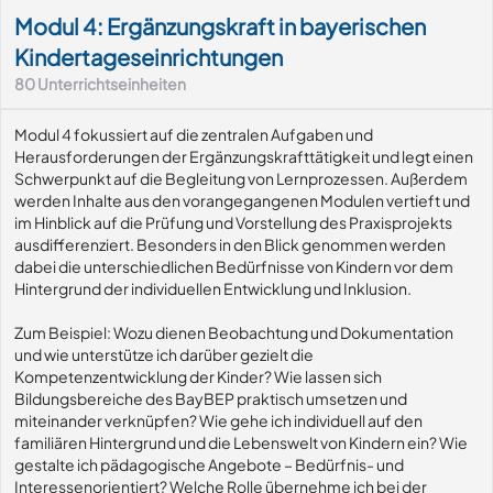
Modul 4: Ergänzungskraft in bayerischen
Kindertageseinrichtungen
80
Unterrichtseinheiten
Modul 4 fokussiert auf die zentralen Aufgaben und
Herausforderungen der Ergänzungskrafttätigkeit und legt einen
Schwerpunkt auf die Begleitung von Lernprozessen. Außerdem
werden Inhalte aus den vorangegangenen Modulen vertieft und
im Hinblick auf die Prüfung und Vorstellung des Praxisprojekts
ausdifferenziert. Besonders in den Blick genommen werden
dabei die unterschiedlichen Bedürfnisse von Kindern vor dem
Hintergrund der individuellen Entwicklung und Inklusion.
Zum Beispiel: Wozu dienen Beobachtung und Dokumentation
und wie unterstütze ich darüber gezielt die
Kompetenzentwicklung der Kinder? Wie lassen sich
Bildungsbereiche des BayBEP praktisch umsetzen und
miteinander verknüpfen? Wie gehe ich individuell auf den
familiären Hintergrund und die Lebenswelt von Kindern ein? Wie
gestalte ich pädagogische Angebote – Bedürfnis- und
Interessenorientiert? Welche Rolle übernehme ich bei der