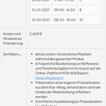
13.03.2027
09:00
-
16:30
8
10.04.2027
08:30
-
18:00
10
Kosten und
2.600 €
Hinweise zur
Finanzierung
Zertifizierungsvoraussetzung
aktive und ko-konstruktive Mitarbeit
während des gesamten Moduls
erfolgreiche Bearbeitung von Reflexions-
und Transferaufgaben im Kursraum auf der
Online-Plattform KITA HUB Bayern
(www.kita.bayern)
Präsentation einer eigenen Praxissituation
aus dem Kita-Alltag, anhand derer zentrale
Inhalte der Weiterbildung reflektiert
werden
Schriftliche Ausarbeitung zur Praxissituation