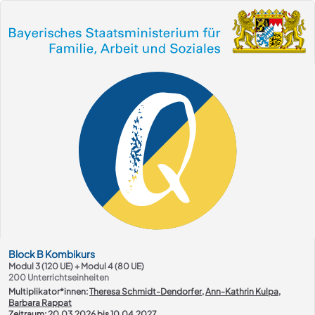
Kurs-Übersicht
Block
B
Kombikurs
Modul 3 (120 UE) + Modul 4 (80 UE)
200
Unterrichtseinheiten
Multiplikator*innen:
Theresa Schmidt-Dendorfer
,
Ann-Kathrin Kulpa
,
Barbara Rappat
Zeitraum: 20.03.2026 bis 10.04.2027