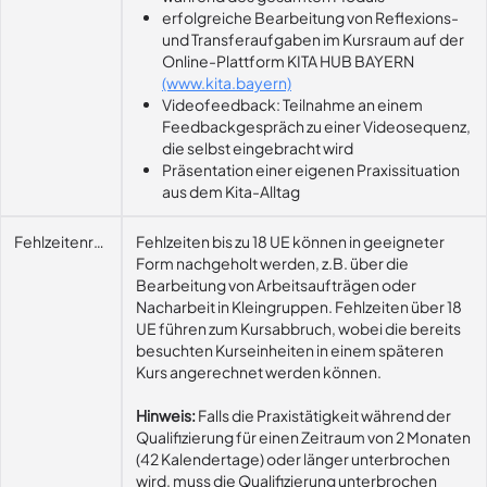
erfolgreiche Bearbeitung von Reflexions-
und Transferaufgaben im Kursraum auf der
Online-Plattform KITA HUB BAYERN
(www.kita.bayern)
Videofeedback: Teilnahme an einem
Feedbackgespräch zu einer Videosequenz,
die selbst eingebracht wird
Präsentation einer eigenen Praxissituation
aus dem Kita-Alltag
Fehlzeitenregelung
Fehlzeiten bis zu 18 UE können in geeigneter
Form nachgeholt werden, z.B. über die
Bearbeitung von Arbeitsaufträgen oder
Nacharbeit in Kleingruppen. Fehlzeiten über 18
UE führen zum Kursabbruch, wobei die bereits
besuchten Kurseinheiten in einem späteren
Kurs angerechnet werden können.
Hinweis:
Falls die Praxistätigkeit während der
Qualifizierung für einen Zeitraum von 2 Monaten
(42 Kalendertage) oder länger unterbrochen
wird, muss die Qualifizierung unterbrochen