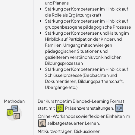
und Planens
Stärkung der Kompetenzen im Hinblick auf
die Rolle als Ergänzungskraft
Stärkung der Kompetenzen im Hinblick auf
gruppenbezogene pädagogische Prozesse
Stärkung der Kompetenzen und Haltung im
Hinblick auf Partizipation der Kinder und
Familien, Umgang mit schwierigen
pädagogischen Situationen und
gezielterem Verständnis von kindlichen
Bildungsprozessen
Stärkung der Kompetenzen im Hinblick auf
Schlüsselprozesse (Beobachten und
Dokumentieren, Bildungspartnerschaft,
Übergänge etc.)
Methoden
Der Kurs findet im Blended-Learning Format
statt, mit
Präsenzveranstaltungen,
Online-Workshops sowie flexiblen Einheiten im
selbstgesteuerten Lernen.
Mit Kurzvorträgen, Diskussionen, 