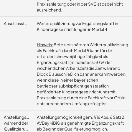
Praxisanleitung oder in der SVE ist dabei nicht
ausreichend.
Anschlussfähigkeit
Weiterqualifizierung zur Ergänzungskraft in
Kindertageseinrichtungen in Modul 4
Hinweis:
Bei einer späteren Weiterqualifizierung
als Fachkraft durch Modul 5 kann für die
erforderliche zweijährige Tätigkeit als
Ergänzungskraft (mindestens 50 % der
wöchentlichen Arbeitszeit) die Zeit während
Block B ausschließlich dann anerkannt werden,
wenn diese in einer bayerischen
betriebserlaubnispflichtigen staatlich
geförderten Kindertageseinrichtung (mit
Praxisanleitung durch eine Fachkraft vor Ort) in
entsprechendem Umfang erfolgt ist.
Anstellungsmöglichkeit
Anstellungsmöglichkeit gem. § 16 Abs. 6 Satz 2
während der
AVBayKiBiG als genehmigte Ergänzungskraft
Qualifizierung
ab Beginn der Qualifizierung möglich.