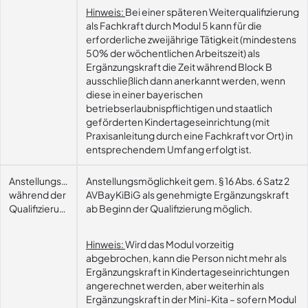
Hinweis:
Bei einer späteren Weiterqualifizierung
als Fachkraft durch Modul 5 kann für die
erforderliche zweijährige Tätigkeit (mindestens
50% der wöchentlichen Arbeitszeit) als
Ergänzungskraft die Zeit während Block B
ausschließlich dann anerkannt werden, wenn
diese in einer bayerischen
betriebserlaubnispflichtigen und staatlich
geförderten Kindertageseinrichtung (mit
Praxisanleitung durch eine Fachkraft vor Ort) in
entsprechendem Umfang erfolgt ist.
Anstellungsmöglichkeit
Anstellungsmöglichkeit gem. § 16 Abs. 6 Satz 2
während der
AVBayKiBiG als genehmigte Ergänzungskraft
Qualifizierung
ab Beginn der Qualifizierung möglich.
Hinweis:
Wird das Modul vorzeitig
abgebrochen, kann die Person nicht mehr als
Ergänzungskraft in Kindertageseinrichtungen
angerechnet werden, aber weiterhin als
Ergänzungskraft in der Mini-Kita – sofern Modul