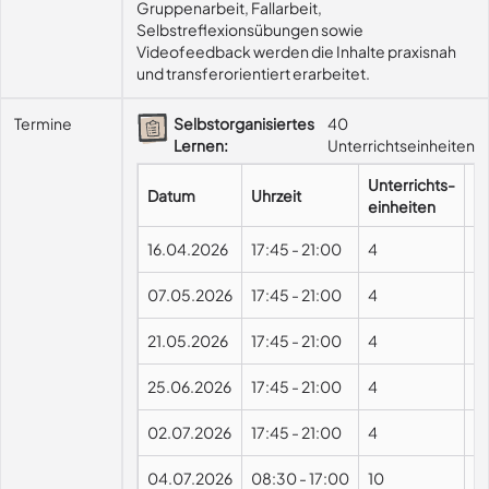
Gruppenarbeit, Fallarbeit, 
Selbstreflexionsübungen sowie 
Videofeedback werden die Inhalte praxisnah 
und transferorientiert erarbeitet.
Termine
Selbstorganisiertes
40
Lernen:
Unterrichtseinheiten
Unterrichts-
Datum
Uhrzeit
F
einheiten
16.04.2026
17:45
-
21:00
4
07.05.2026
17:45
-
21:00
4
21.05.2026
17:45
-
21:00
4
25.06.2026
17:45
-
21:00
4
02.07.2026
17:45
-
21:00
4
04.07.2026
08:30
-
17:00
10