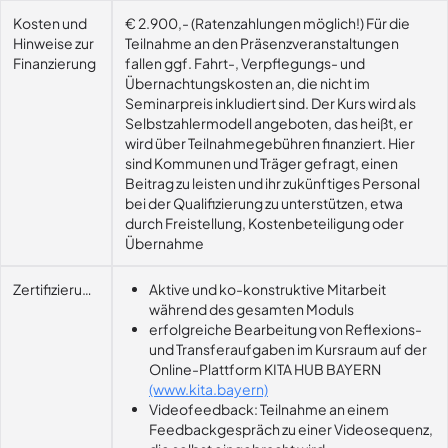
Kosten und
€ 2.900,- (Ratenzahlungen möglich!) Für die
Hinweise zur
Teilnahme an den Präsenzveranstaltungen
Finanzierung
fallen ggf. Fahrt-, Verpflegungs- und
Übernachtungskosten an, die nicht im
Seminarpreis inkludiert sind. Der Kurs wird als
Selbstzahlermodell angeboten, das heißt, er
wird über Teilnahmegebühren finanziert. Hier
sind Kommunen und Träger gefragt, einen
Beitrag zu leisten und ihr zukünftiges Personal
bei der Qualifizierung zu unterstützen, etwa
durch Freistellung, Kostenbeteiligung oder
Übernahme
Zertifizierungsvoraussetzung
Aktive und ko-konstruktive Mitarbeit
während des gesamten Moduls
erfolgreiche Bearbeitung von Reflexions-
und Transferaufgaben im Kursraum auf der
Online-Plattform KITA HUB BAYERN
(www.kita.bayern)
Videofeedback: Teilnahme an einem
Feedbackgespräch zu einer Videosequenz,