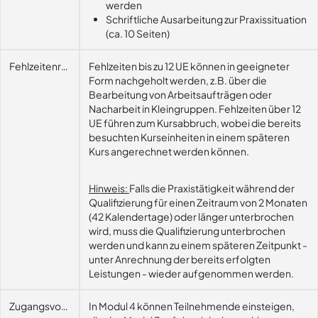
werden
Schriftliche Ausarbeitung zur Praxissituation
(ca. 10 Seiten)
Fehlzeitenregelung
Fehlzeiten bis zu 12 UE können in geeigneter
Form nachgeholt werden, z.B. über die
Bearbeitung von Arbeitsaufträgen oder
Nacharbeit in Kleingruppen. Fehlzeiten über 12
UE führen zum Kursabbruch, wobei die bereits
besuchten Kurseinheiten in einem späteren
Kurs angerechnet werden können.
Hinweis:
Falls die Praxistätigkeit während der
Qualifizierung für einen Zeitraum von 2 Monaten
(42 Kalendertage) oder länger unterbrochen
wird, muss die Qualifizierung unterbrochen
werden und kann zu einem späteren Zeitpunkt -
unter Anrechnung der bereits erfolgten
Leistungen - wieder aufgenommen werden.
Zugangsvoraussetzungen
In Modul 4 können Teilnehmende einsteigen,