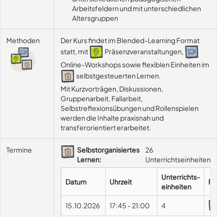
Arbeitsfeldern und mit unterschiedlichen
Altersgruppen
Methoden
Der Kurs findet im Blended-Learning Format
statt, mit
Präsenzveranstaltungen,
Online-Workshops sowie flexiblen Einheiten im
selbstgesteuerten Lernen.
Mit Kurzvorträgen, Diskussionen, 
Gruppenarbeit, Fallarbeit, 
Selbstreflexionsübungen und Rollenspielen 
werden die Inhalte praxisnah und 
transferorientiert erarbeitet.
Termine
Selbstorganisiertes
26
Lernen:
Unterrichtseinheiten
Unterrichts-
Datum
Uhrzeit
Fo
einheiten
15.10.2026
17:45
-
21:00
4