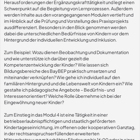
Herausforderungen der Ergänzungskrafttätigkeit und legt einen
Schwerpunkt auf die Begleitung von Lernprozessen. Außerdem
werden Inhalte aus den vorangegangenen Modulen vertieft und
im Hinblick auf die Prüfung und Vorstellung des Praxisprojekts
ausdifferenziert. Besonders in den Blick genommen werden
dabei die unterschiedlichen Bedürfnisse von Kindern vor dem
Hintergrund der individuellen Entwicklung und Inklusion.
Zum Beispiel: Wozu dienen Beobachtung und Dokumentation
und wie unterstütze ich darüber gezielt die
Kompetenzentwicklung der Kinder? Wie lassen sich
Bildungsbereiche des BayBEP praktisch umsetzen und
miteinander verknüpfen? Wie gehe ich individuell auf den
familiären Hintergrund und die Lebenswelt von Kindern ein? Wie
gestalte ich pädagogische Angebote – Bedürfnis- und
Interessenorientiert? Welche Rolle übernehme ich bei der
Eingewöhnung neuer Kinder?
Zum Einstieg in das Modul 4 ist eine Tätigkeit in einer
betriebserlaubnispflichtigen und staatlich geförderten
Kindertageseinrichtung, im offenen oder kooperativen Ganztag,
in der rechtsanspruchserfüllenden erweiterten
Mittagsbetreuung mit erhöhter Förderung bis 16:00 oder in einer