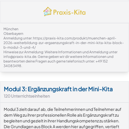
München
Oberbayern
Anmeldung unter: https://praxis-kita.com/produkt/muenchen-april-
2026-weiterbildung-zur-ergaenzungskraft-in-der-mini-kita-kita-block-
b-modul-3-und-4/
Hinweise zur Anmeldung: Weitere Informationen und Anmeldung unter
info@praxis-kita.de. Gerne geben wir dir weitere Informationen und
beantworten deine Fragen auch gerne telefonisch unter: +49 152
34083498.
Modul-Details
Modul 3: Ergänzungskraft in der Mini-Kita
120
Unterrichtseinheiten
Modul 3 zielt darauf ab, die Teilnehmerinnen und Teilnehmer auf
dem Weg zu ihrer professionellen Rolle als Ergänzungskraft zu
begleiten und gezielt in ihrer Handlungskompetenz zu stärken.
Die Grundlagen aus Block A werden hier aufgegriffen, vertieft