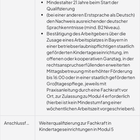
Mindestalter 21 Jahre beim Start der
Qualifizierung
(bei einer anderen Erstsprache als Deutsch)
den Nachweis ausreichender deutscher
Sprachkenntnisse (mind. B2 Niveau).
Bestätigung des Arbeitgebers über die
Zusage eines Arbeitsplatzes in Bayern in
einer betriebserlaubnispflichtigen staatlich
geförderten Kindertageseinrichtung, im
offenen oder kooperativen Ganztag, in der
rechtsanspruchserfüllenden erweiterten
Mittagsbetreuung mit erhöhter Förderung
bis 16:00 oder in einer staatlich geförderten
Großtagespflege, jeweils mit
Praxisanleitung durch eine Fachkraft vor
Ort, zur Zulassung zu Modul 4 erforderlich
(hierbei ist kein Mindestumfang einer
wöchentlichen Arbeitszeit vorgeschrieben).
Anschlussfähigkeit
Weiterqualifizierung zur Fachkraft in
Kindertageseinrichtungen in Modul 5