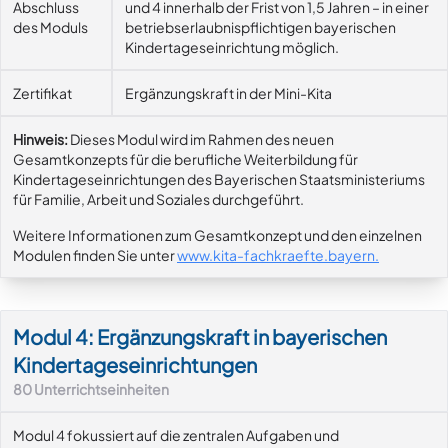
Abschluss
und 4 innerhalb der Frist von 1,5 Jahren – in einer
des Moduls
betriebserlaubnispflichtigen bayerischen
Kindertageseinrichtung möglich.
Zertifikat
Ergänzungskraft in der Mini-Kita
Hinweis:
Dieses Modul wird im Rahmen des neuen
Gesamtkonzepts für die berufliche Weiterbildung für
Kindertageseinrichtungen des Bayerischen Staatsministeriums
für Familie, Arbeit und Soziales durchgeführt.
Weitere Informationen zum Gesamtkonzept und den einzelnen
Modulen finden Sie unter
www.kita-fachkraefte.bayern
.
Modul 4: Ergänzungskraft in bayerischen
Kindertageseinrichtungen
80
Unterrichtseinheiten
Modul 4 fokussiert auf die zentralen Aufgaben und