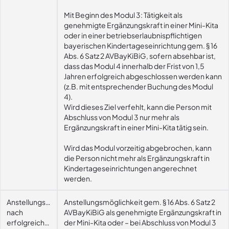
Mit Beginn des Modul 3: Tätigkeit als
genehmigte Ergänzungskraft in einer Mini-Kita
oder in einer betriebserlaubnispflichtigen
bayerischen Kindertageseinrichtung gem. § 16
Abs. 6 Satz 2 AVBayKiBiG, sofern absehbar ist,
dass das Modul 4 innerhalb der Frist von 1,5
Jahren erfolgreich abgeschlossen werden kann
(z.B. mit entsprechender Buchung des Modul
4).
Wird dieses Ziel verfehlt, kann die Person mit
Abschluss von Modul 3 nur mehr als
Ergänzungskraft in einer Mini-Kita tätig sein.
Wird das Modul vorzeitig abgebrochen, kann
die Person nicht mehr als Ergänzungskraft in
Kindertageseinrichtungen angerechnet
werden.
Anstellungsmöglichkeit
Anstellungsmöglichkeit gem. § 16 Abs. 6 Satz 2
nach
AVBayKiBiG als genehmigte Ergänzungskraft in
erfolgreichem
der Mini-Kita oder – bei Abschluss von Modul 3