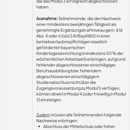
die das Modul 3 erfolgreich abgeschlossen
haben.
Ausnahme:
Teilnehmende, die den Nachweis
einer mindestens zweijährigen Tätigkeit als
genehmigte Ergänzungskraftniveau gem. § 16
Abs. 4 oder 6 Satz 2 AVBayKiBiG in einer
betriebserlaubnispflichtigen staatlich
geförderten bayerischen
Kindertageseinrichtung (mindestens 50 % der
wöchentlichen Arbeitszeit) erbringen, aufgrund
fehlender abgeschlossener einschlägiger
Berufsausbildung bzw. fehlendem
abgeschlossenen einschlägigem
Studienabschluss nicht über die
Zugangsvoraussetzung zu Modul 5 verfügen,
können direkt in Modul 4 (oder freiwillig in Modul
3) einsteigen.
Zudem
müssen alle Teilnehmenden folgende
Nachweise erbringen:
Abschluss der Mittelschule oder höher