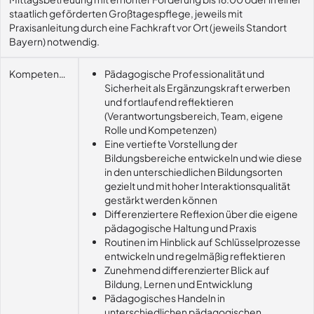
staatlich geförderten Großtagespflege, jeweils mit
Praxisanleitung durch eine Fachkraft vor Ort (jeweils Standort
Bayern) notwendig.
Kompetenzerwerb
Pädagogische Professionalität und
Sicherheit als Ergänzungskraft erwerben
und fortlaufend reflektieren
(Verantwortungsbereich, Team, eigene
Rolle und Kompetenzen)
Eine vertiefte Vorstellung der
Bildungsbereiche entwickeln und wie diese
in den unterschiedlichen Bildungsorten
gezielt und mit hoher Interaktionsqualität
gestärkt werden können
Differenziertere Reflexion über die eigene
pädagogische Haltung und Praxis
Routinen im Hinblick auf Schlüsselprozesse
entwickeln und regelmäßig reflektieren
Zunehmend differenzierter Blick auf
Bildung, Lernen und Entwicklung
Pädagogisches Handeln in
unterschiedlichen pädagogischen