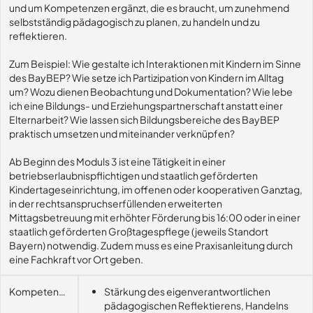
und um Kompetenzen ergänzt, die es braucht, um zunehmend
selbstständig pädagogisch zu planen, zu handeln und zu
reflektieren.
Zum Beispiel: Wie gestalte ich Interaktionen mit Kindern im Sinne
des BayBEP? Wie setze ich Partizipation von Kindern im Alltag
um? Wozu dienen Beobachtung und Dokumentation? Wie lebe
ich eine Bildungs- und Erziehungspartnerschaft anstatt einer
Elternarbeit? Wie lassen sich Bildungsbereiche des BayBEP
praktisch umsetzen und miteinander verknüpfen?
Ab Beginn des Moduls 3 ist eine Tätigkeit in einer
betriebserlaubnispflichtigen und staatlich geförderten
Kindertageseinrichtung, im offenen oder kooperativen Ganztag,
in der rechtsanspruchserfüllenden erweiterten
Mittagsbetreuung mit erhöhter Förderung bis 16:00 oder in einer
staatlich geförderten Großtagespflege (jeweils Standort
Bayern) notwendig. Zudem muss es eine Praxisanleitung durch
eine Fachkraft vor Ort geben.
Kompetenzerwerb
Stärkung des eigenverantwortlichen
pädagogischen Reflektierens, Handelns