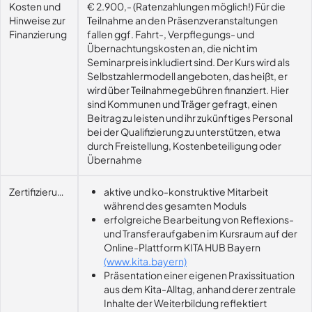
Kosten und
€ 2.900,- (Ratenzahlungen möglich!) Für die
Hinweise zur
Teilnahme an den Präsenzveranstaltungen
Finanzierung
fallen ggf. Fahrt-, Verpflegungs- und
Übernachtungskosten an, die nicht im
Seminarpreis inkludiert sind. Der Kurs wird als
Selbstzahlermodell angeboten, das heißt, er
wird über Teilnahmegebühren finanziert. Hier
sind Kommunen und Träger gefragt, einen
Beitrag zu leisten und ihr zukünftiges Personal
bei der Qualifizierung zu unterstützen, etwa
durch Freistellung, Kostenbeteiligung oder
Übernahme
Zertifizierungsvoraussetzung
aktive und ko-konstruktive Mitarbeit
während des gesamten Moduls
erfolgreiche Bearbeitung von Reflexions-
und Transferaufgaben im Kursraum auf der
Online-Plattform KITA HUB Bayern
(www.kita.bayern)
Präsentation einer eigenen Praxissituation
aus dem Kita-Alltag, anhand derer zentrale
Inhalte der Weiterbildung reflektiert