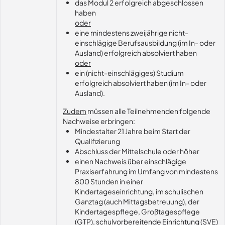
das Modul 2 erfolgreich abgeschlossen
haben
oder
eine mindestens zweijährige nicht-
einschlägige Berufsausbildung (im In- oder
Ausland) erfolgreich absolviert haben
oder
ein (nicht-einschlägiges) Studium
erfolgreich absolviert haben (im In- oder
Ausland).
Zudem
müssen alle Teilnehmenden folgende
Nachweise erbringen:
Mindestalter 21 Jahre beim Start der
Qualifizierung
Abschluss der Mittelschule oder höher
einen Nachweis über einschlägige
Praxiserfahrung im Umfang von mindestens
800 Stunden in einer
Kindertageseinrichtung, im schulischen
Ganztag (auch Mittagsbetreuung), der
Kindertagespflege, Großtagespflege
(GTP), schulvorbereitende Einrichtung (SVE)