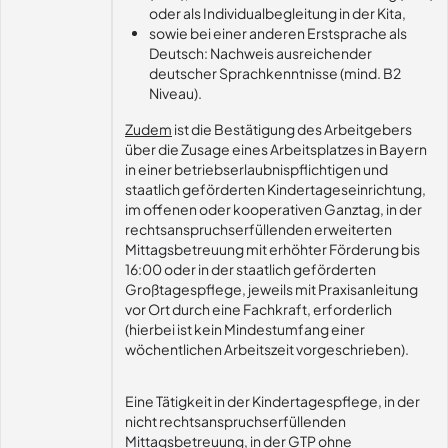
oder als Individualbegleitung in der Kita,
sowie bei einer anderen Erstsprache als
Deutsch: Nachweis ausreichender
deutscher Sprachkenntnisse (mind. B2
Niveau).
Zudem
ist die Bestätigung des Arbeitgebers
über die Zusage eines Arbeitsplatzes in Bayern
in einer betriebserlaubnispflichtigen und
staatlich geförderten Kindertageseinrichtung,
im offenen oder kooperativen Ganztag, in der
rechtsanspruchserfüllenden erweiterten
Mittagsbetreuung mit erhöhter Förderung bis
16:00 oder in der staatlich geförderten
Großtagespflege, jeweils mit Praxisanleitung
vor Ort durch eine Fachkraft, erforderlich
(hierbei ist kein Mindestumfang einer
wöchentlichen Arbeitszeit vorgeschrieben).
Eine Tätigkeit in der Kindertagespflege, in der
nicht rechtsanspruchserfüllenden
Mittagsbetreuung, in der GTP ohne