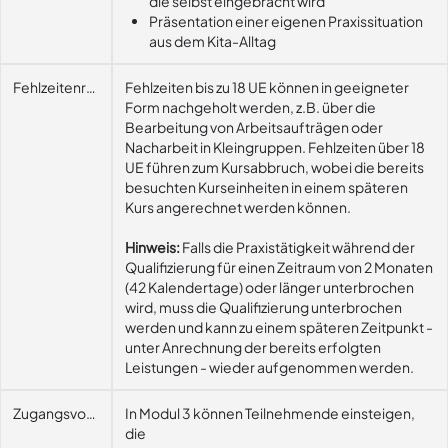
die selbst eingebracht wird
Präsentation einer eigenen Praxissituation
aus dem Kita-Alltag
Fehlzeitenregelung
Fehlzeiten bis zu 18 UE können in geeigneter
Form nachgeholt werden, z.B. über die
Bearbeitung von Arbeitsaufträgen oder
Nacharbeit in Kleingruppen. Fehlzeiten über 18
UE führen zum Kursabbruch, wobei die bereits
besuchten Kurseinheiten in einem späteren
Kurs angerechnet werden können.
Hinweis:
Falls die Praxistätigkeit während der
Qualifizierung für einen Zeitraum von 2 Monaten
(42 Kalendertage) oder länger unterbrochen
wird, muss die Qualifizierung unterbrochen
werden und kann zu einem späteren Zeitpunkt -
unter Anrechnung der bereits erfolgten
Leistungen - wieder aufgenommen werden.
Zugangsvoraussetzungen
In Modul 3 können Teilnehmende einsteigen,
die