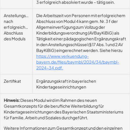
3 erfolgreich absolviert wurde – tätig sein.
Anstellungsmöglichkeit
Die Arbeitszeit von Personen mit erfolgreichem
nach
Abschluss von Modul 4 kann gem. Nr. 3 f der
erfolgreichem
Allgemeinverfügung zum Vollzug der
Abschluss
Kinderbildungsverordnung (AVBayKiBiG) als
des Moduls
Tätigkeit einer pädagogischen Ergänzungskraft
in den Anstellungsschlüssel (§ 17 Abs. 1 und 2 AV
BayKiBiG) eingerechnet werden. Siehe hierzu
https://www.verkuendung-
bayern.de/files/baymbl/2024/34/baymbl-
2024-34.pdf.
Zertifikat
Ergänzungskraft in bayerischen
Kindertageseinrichtungen
Hinweis:
Dieses Modul wird im Rahmen des neuen
Gesamtkonzepts für die berufliche Weiterbildung für
Kindertageseinrichtungen des Bayerischen Staatsministeriums
für Familie, Arbeit und Soziales durchgeführt.
Weitere Informationen zum Gesamtkonzept und den einzelnen