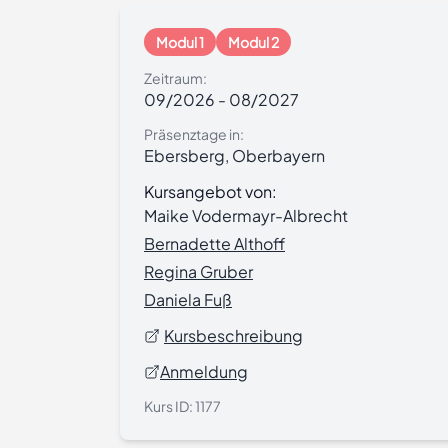
Modul 1
Modul 2
Zeitraum:
09/2026
-
08/2027
Präsenztage in:
Ebersberg, Oberbayern
Kursangebot von:
Maike Vodermayr-Albrecht
Bernadette Althoff
Regina Gruber
Daniela Fuß
Kursbeschreibung
Anmeldung
Kurs ID:
1177