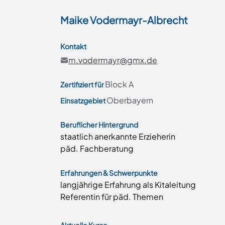
Maike
Vodermayr-Albrecht
Kontakt
m.vodermayr@gmx.de
Block A
Zertifiziert für
Oberbayern
Einsatzgebiet
Beruflicher Hintergrund
staatlich anerkannte Erzieherin
päd. Fachberatung
Erfahrungen & Schwerpunkte
langjährige Erfahrung als Kitaleitung
Referentin für päd. Themen