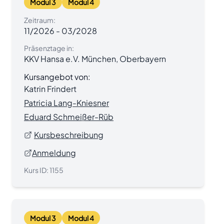
Modul 3
Modul 4
Zeitraum:
11/2026
-
03/2028
Präsenztage in:
KKV Hansa e.V. München, Oberbayern
Kursangebot von:
Katrin Frindert
Patricia Lang-Kniesner
Eduard Schmeißer-Rüb
Kursbeschreibung
Anmeldung
Kurs ID:
1155
Modul 3
Modul 4