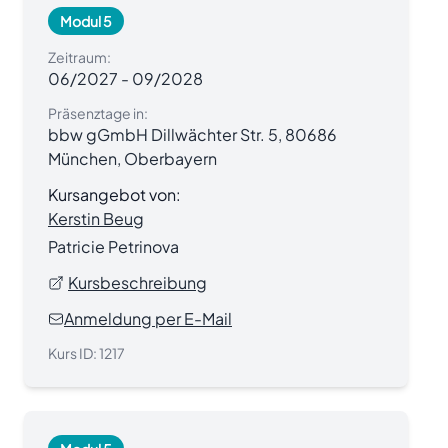
Modul 5
Zeitraum:
06/2027
-
09/2028
Präsenztage in:
bbw gGmbH Dillwächter Str. 5, 80686
München, Oberbayern
Kursangebot von:
Kerstin Beug
Patricie Petrinova
Kursbeschreibung
Anmeldung per E-Mail
Kurs ID:
1217