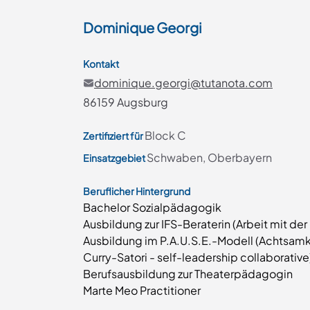
Dominique
Georgi
Kontakt
dominique.georgi@tutanota.com
86159 Augsburg
Block C
Zertifiziert für
Schwaben, Oberbayern
Einsatzgebiet
Beruflicher Hintergrund
Bachelor Sozialpädagogik
Ausbildung zur IFS-Beraterin (Arbeit mit de
Ausbildung im P.A.U.S.E.-Modell (Achtsamke
Curry-Satori - self-leadership collaborative
Berufsausbildung zur Theaterpädagogin
Marte Meo Practitioner