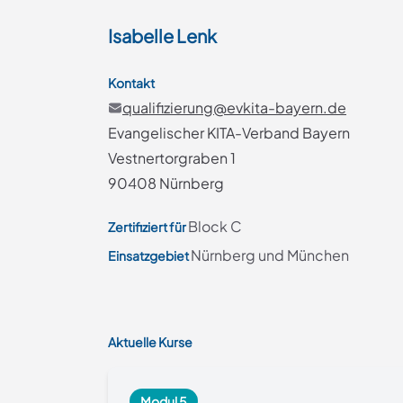
Isabelle
Lenk
Kontakt
qualifizierung@evkita-bayern.de
Evangelischer KITA-Verband Bayern
Vestnertorgraben 1
90408 Nürnberg
Block C
Zertifiziert für
Nürnberg und München
Einsatzgebiet
Aktuelle Kurse
Modul 5